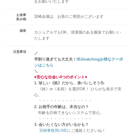
をお願いいたします
お食事
宮崎会場は、お茶のご用意がございます
飲み物
服装
カジュアルでもOK、清潔感のある服装でお願いい
たします
注意事項
／
早割り過ぎても大丈夫！
IBJmatchingお得なクーポ
ンはこちら
＼
♥
安心な出会い4つのポイント
♥
1. 珍しい《姓》だから、身バレしそう💦
《姓》or《名前》を選択OK！ ひらがな表示で安
心。
・・・・・・・・・・・・・・
2. お相手の年齢は、本当なの？
年齢を詐称できないシステムで安心。
・・・・・・・・・・・・・・
3. 会いたくない方がいるかも？
宮崎事務局LINE
にご連絡くださいね！