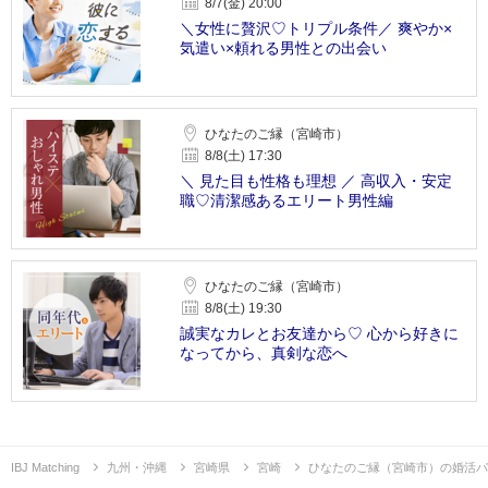
8/7(金) 20:00
＼女性に贅沢♡トリプル条件／ 爽やか×
気遣い×頼れる男性との出会い
ひなたのご縁（宮崎市）
8/8(土) 17:30
＼ 見た目も性格も理想 ／ 高収入・安定
職♡清潔感あるエリート男性編
ひなたのご縁（宮崎市）
8/8(土) 19:30
誠実なカレとお友達から♡ 心から好きに
なってから、真剣な恋へ
IBJ Matching
九州・沖縄
宮崎県
宮崎
ひなたのご縁（宮崎市）の婚活パ