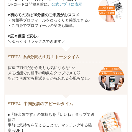
QRコードは開始直前に、
公式アプリに表示
♥初めての方は10分前のご来店がおススメ
・お相手プロフィールをゆっくりと確認できる♪
・ご自身でプロフィールの変更も簡単。
♥広々個室で安心♪
＼ゆっくりリラックスできます／
STEP3
約8分間の１対１トークタイム
個室で1対1だから周りも気にならない♪
メモ機能でお相手の印象をタップでメモ♡
あとで何度でも見返せるから忘れる心配もなし♪
STEP4
中間投票のアピールタイム
●『好印象です』の気持ちを「いいね」タップで送
信♡
事前に気持ちを伝えることで、マッチングする確
率もUP！