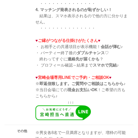
・・・・・・・・・・・・・・
4. マッチング発表されるのが恥ずかしい！
結果は、スマホ表示されるので他の方に分かりま
せん。
・・・・・・・・・・・・・・
♥
ご縁がつながる仕掛けがたくさん
♥
・ お相手との共通項目が表示機能！
会話が弾む
♪
・ パーティー終了後の
ダブルチャンス
♡
終わってすぐに
連絡先が届くかも
？
・ プロフィール確認～結果まで
スマホで完結
♪
♥
宮崎会場専用LINEでご予約・ご相談OK
♥
※
即返信致します。ご質問やご相談はこちらから♪
※当日会場にての
現金お支払いOK
！ご希望の方も
こちらから♪
↓↓↓
その他
※男女各8名で一旦満席となりますが、増枠の可能