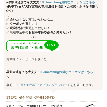
●早割り過ぎても大丈夫！
IBJmatchingお得なクーポンはこちら
●PARTY★PARTY宮崎の専用LINEお悩み・ご相談・お得な情報も
OK！
＼
✅
会いたくない方はいないかな...
✅
クーポンが欲しい！
✅
現金決済に変更
して欲しい！
✅
現在申込中の
お相手年齢や条件が知りたい！
↓↓↓
お気軽にメッセージ下さいね！
／
早割り過ぎても大丈夫！
IBJmatchingお得なクーポンはこちら
＼
事前に
PARTY★PARTYアプリのダウンロード
をお願いします。
STEP2
受付開始《開催15分前》
♥スピーディーで簡単！QRコードで受付