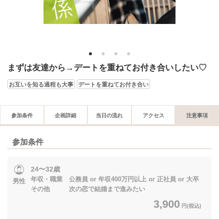
1
2
3
4
まずは友達から→デートを重ねてお付き合いしたい♡
お互いを知る過程も大事
デートを重ねてお付き合い
参加条件
企画詳細
当日の流れ
アクセス
注意事項
参加条件
24〜32歳
年収・職業 公務員 or 年収400万円以上 or 正社員 or 大卒
男性
その他 次の恋で結婚まで進みたい
3,900
円(税込)