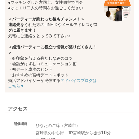
●マッチングした方同士、女性個室で再会
●ゆっくり二人の時間をお過ごしください
＜パーティーが終わった後もチャンス！＞
連絡先
をくれた方のLINEIDやメールアドレスが
ス
グに届きます！
気軽にご連絡をとってみて下さい♪
＜婚活パーティーに役立つ情報が盛りだくさん！
＞
・好印象を与える身だしなみのコツ
・会話がはずむコミュニケーション術
・初デート成功のヒント
・おすすめの宮崎デートスポット
婚活アドバイザーが発信する
アドバイスブログは
こちら▼
アクセス
開催場所
ひなたのご縁（宮崎市）
10
宮崎県の中心街 JR宮崎駅から徒歩
分