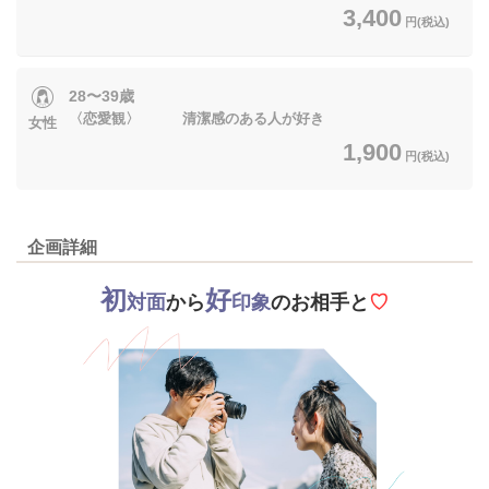
3,400
円(税込)
28〜39歳
〈恋愛観〉 清潔感のある人が好き
女性
1,900
円(税込)
企画詳細
初
好
対面
から
印象
のお相手と
♡