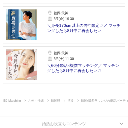
福岡/天神
8/7(金) 19:30
＼身長170cm以上の男性限定♡／ マッチ
ングしたら8月中に再会したい
福岡/天神
8/8(土) 11:30
＼60分婚活×複数マッチング／ マッチン
グしたら8月中に再会したい♡
IBJ Matching
九州・沖縄
福岡県
博多
福岡/博多ラウンジの婚活パーテ
婚活お役立ちコンテンツ