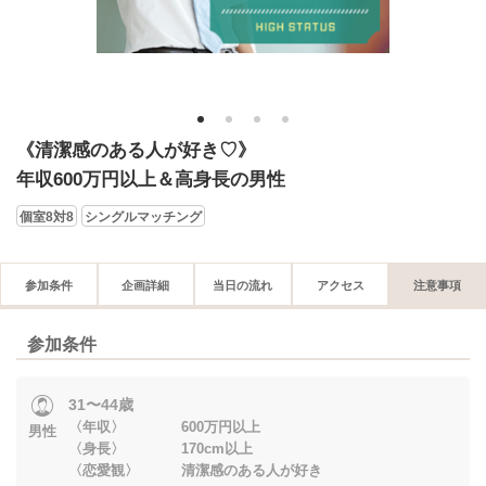
1
2
3
4
《清潔感のある人が好き♡》
年収600万円以上＆高身長の男性
個室8対8
シングルマッチング
参加条件
企画詳細
当日の流れ
アクセス
注意事項
参加条件
31〜44歳
〈年収〉 600万円以上
男性
〈身長〉 170cm以上
〈恋愛観〉 清潔感のある人が好き