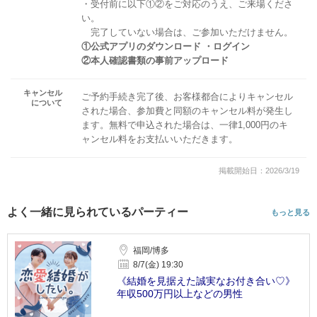
・受付前に以下①②をご対応のうえ、ご来場くださ
い。
完了していない場合は、ご参加いただけません。
①公式アプリのダウンロード ・ログイン
②本人確認書類の事前アップロード
キャンセル
ご予約手続き完了後、お客様都合によりキャンセル
について
された場合、参加費と同額のキャンセル料が発生し
ます。無料で申込された場合は、一律1,000円のキ
ャンセル料をお支払いいただきます。
掲載開始日：2026/3/19
よく一緒に見られているパーティー
もっと見る
福岡/博多
8/7(金) 19:30
《結婚を見据えた誠実なお付き合い♡》
年収500万円以上などの男性