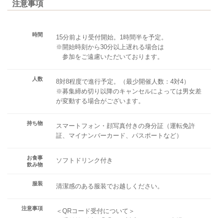
注意事項
時間
15分前より受付開始。1時間半を予定。
※開始時刻から30分以上遅れる場合は
参加をご遠慮いただいております。
人数
8対8程度で進行予定。（最少開催人数：4対4）
※募集締め切り以降のキャンセルによっては男女差
が変動する場合がございます。
持ち物
スマートフォン・顔写真付きの身分証（運転免許
証、マイナンバーカード、パスポートなど）
お食事
ソフトドリンク付き
飲み物
服装
清潔感のある服装でお越しください。
注意事項
＜QRコード受付について＞