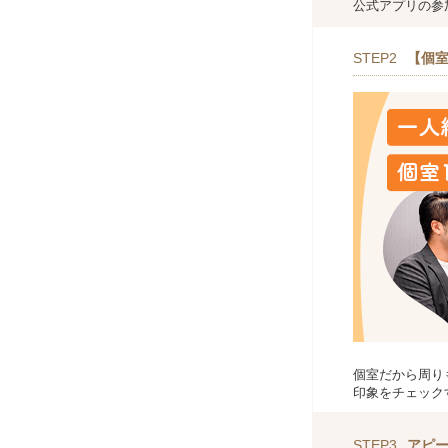
公式アプリの参
STEP2
【個室
個室だから周り
印象をチェック
STEP3
アピ