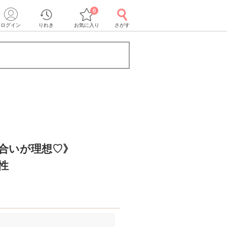
0
ログイン
りれき
お気に入り
さがす
合いが理想♡》
性