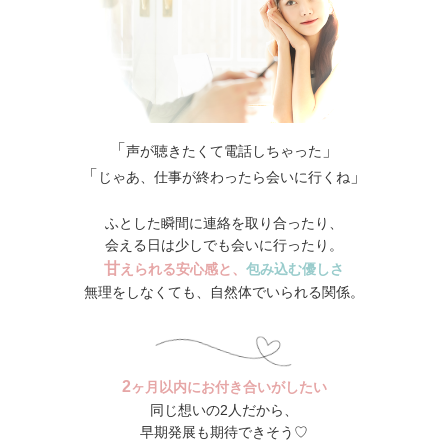
「
」
声が聴きたくて電話しちゃった
「
」
じゃあ、仕事が終わったら会いに行くね
ふとした瞬間に連絡を取り合ったり、
会える日は少しでも会いに行ったり。
甘
えられる安心感と、
包み込む優しさ
無理をしなくても、自然体でいられる関係。
2
ヶ月以内にお付き合いがしたい
同じ想いの2人だから、
早期発展も期待できそう♡