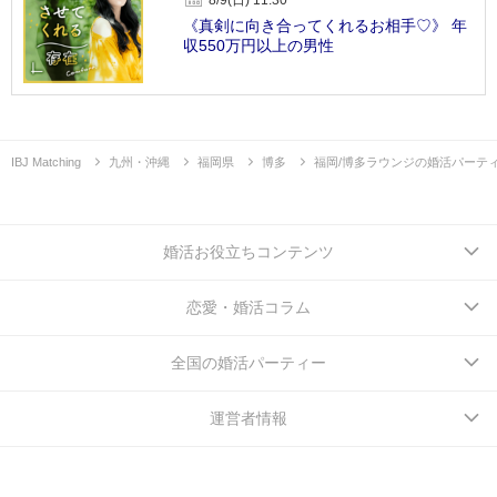
《真剣に向き合ってくれるお相手♡》 年
収550万円以上の男性
IBJ Matching
九州・沖縄
福岡県
博多
福岡/博多ラウンジの婚活パーテ
婚活お役立ちコンテンツ
恋愛・婚活コラム
全国の婚活パーティー
運営者情報