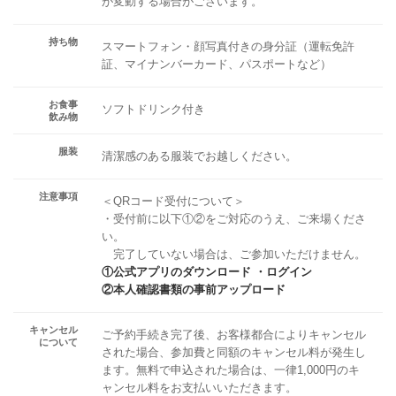
が変動する場合がございます。
持ち物
スマートフォン・顔写真付きの身分証（運転免許
証、マイナンバーカード、パスポートなど）
お食事
ソフトドリンク付き
飲み物
服装
清潔感のある服装でお越しください。
注意事項
＜QRコード受付について＞
・受付前に以下①②をご対応のうえ、ご来場くださ
い。
完了していない場合は、ご参加いただけません。
①公式アプリのダウンロード ・ログイン
②本人確認書類の事前アップロード
キャンセル
ご予約手続き完了後、お客様都合によりキャンセル
について
された場合、参加費と同額のキャンセル料が発生し
ます。無料で申込された場合は、一律1,000円のキ
ャンセル料をお支払いいただきます。