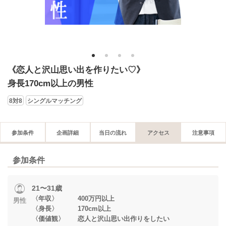
1
2
3
4
《恋人と沢山思い出を作りたい♡》
身長170cm以上の男性
8対8
シングルマッチング
参加条件
企画詳細
当日の流れ
アクセス
注意事項
参加条件
21〜31歳
〈年収〉 400万円以上
男性
〈身長〉 170cm以上
〈価値観〉 恋人と沢山思い出作りをしたい