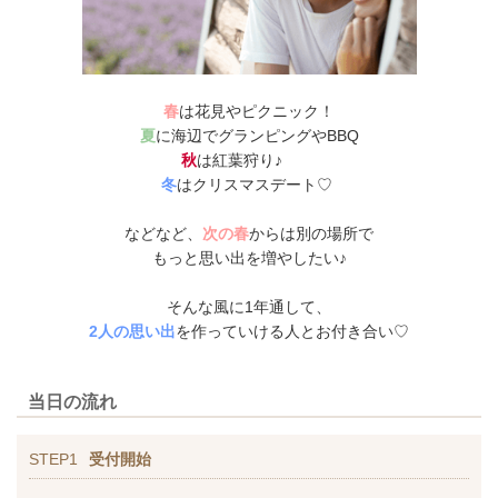
春
は花見やピクニック！
夏
に
海辺でグランピングやBBQ
秋
は紅葉狩り♪
冬
はクリスマスデート♡
などなど、
次の春
からは別の場所で
もっと思い出を増やしたい♪
そんな風に1年通して、
2人の思い出
を作っていける人とお付き合い♡
当日の流れ
STEP1
受付開始