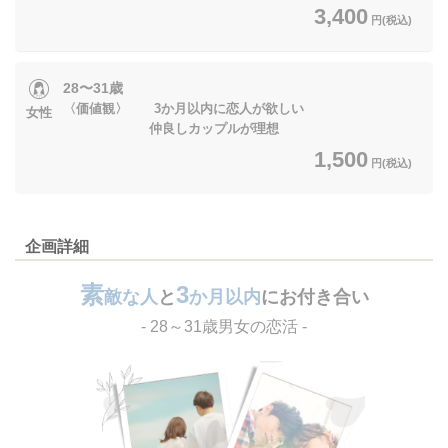
3,400
円(税込)
28〜31歳
〈価値観〉 3か月以内に恋人が欲しい
女性
仲良しカップルが理想
1,500
円(税込)
企画詳細
素
3
敵な人
と
か月以内
にお付き合い
- 28～31歳男女の恋活 -