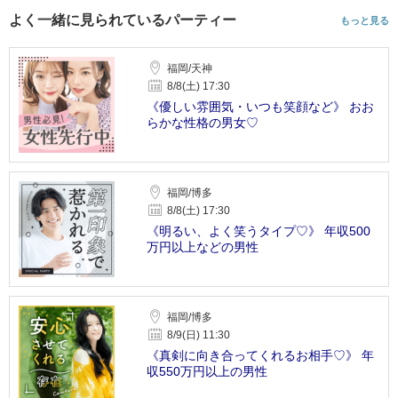
よく一緒に見られているパーティー
もっと見る
福岡/天神
8/8(土) 17:30
《優しい雰囲気・いつも笑顔など》 おお
らかな性格の男女♡
福岡/博多
8/8(土) 17:30
《明るい、よく笑うタイプ♡》 年収500
万円以上などの男性
福岡/博多
8/9(日) 11:30
《真剣に向き合ってくれるお相手♡》 年
収550万円以上の男性