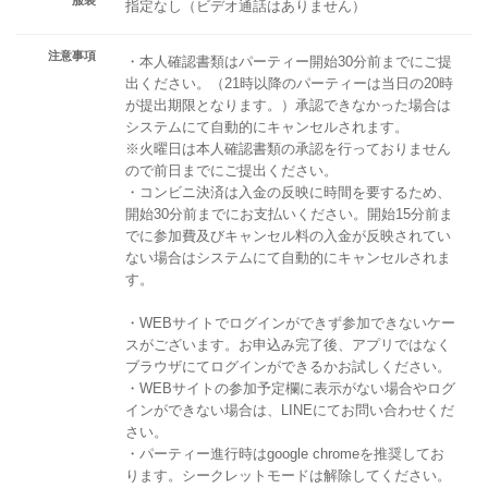
指定なし（ビデオ通話はありません）
注意事項
・本人確認書類はパーティー開始30分前までにご提
出ください。（21時以降のパーティーは当日の20時
が提出期限となります。）承認できなかった場合は
システムにて自動的にキャンセルされます。
※火曜日は本人確認書類の承認を行っておりません
ので前日までにご提出ください。
・コンビニ決済は入金の反映に時間を要するため、
開始30分前までにお支払いください。開始15分前ま
でに参加費及びキャンセル料の入金が反映されてい
ない場合はシステムにて自動的にキャンセルされま
す。
・WEBサイトでログインができず参加できないケー
スがございます。お申込み完了後、アプリではなく
ブラウザにてログインができるかお試しください。
・WEBサイトの参加予定欄に表示がない場合やログ
インができない場合は、LINEにてお問い合わせくだ
さい。
・パーティー進行時はgoogle chromeを推奨してお
ります。シークレットモードは解除してください。