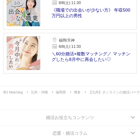
8/8(土) 11:30
《職場での出会いが少ない方》 年収500
万円以上の男性
福岡/天神
8/8(土) 11:30
＼60分婚活×複数マッチング／ マッチン
グしたら8月中に再会したい♡
IBJ Matching
九州・沖縄
福岡県
博多
【九州】オンラインの婚活パーテ
婚活お役立ちコンテンツ
恋愛・婚活コラム