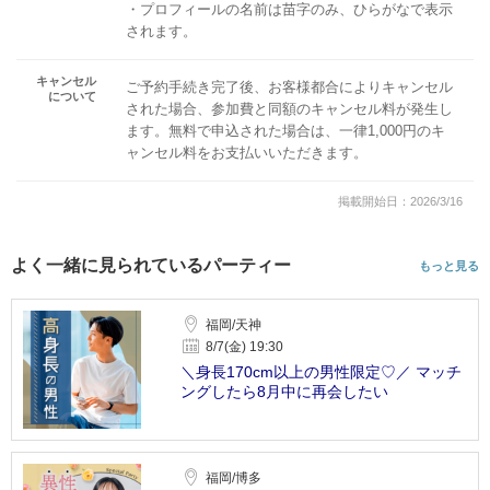
・プロフィールの名前は苗字のみ、ひらがなで表示
されます。
キャンセル
ご予約手続き完了後、お客様都合によりキャンセル
について
された場合、参加費と同額のキャンセル料が発生し
ます。無料で申込された場合は、一律1,000円のキ
ャンセル料をお支払いいただきます。
掲載開始日：2026/3/16
よく一緒に見られているパーティー
もっと見る
福岡/天神
8/7(金) 19:30
＼身長170cm以上の男性限定♡／ マッチ
ングしたら8月中に再会したい
福岡/博多