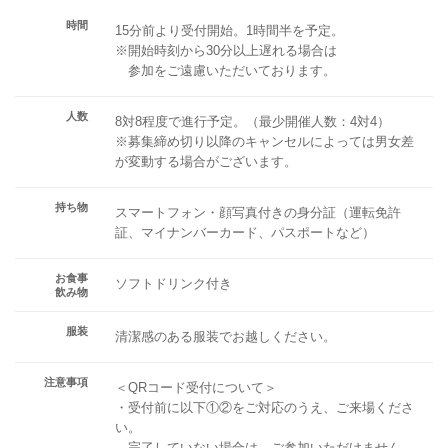
時間
15分前より受付開始。1時間半を予定。
※開始時刻から30分以上遅れる場合は
参加をご遠慮いただいております。
人数
8対8程度で進行予定。（最少開催人数：4対4）
※募集締め切り以降のキャンセルによっては男女差
が変動する場合がございます。
持ち物
スマートフォン・顔写真付きの身分証（運転免許
証、マイナンバーカード、パスポートなど）
お食事
ソフトドリンク付き
飲み物
服装
清潔感のある服装でお越しください。
注意事項
＜QRコード受付について＞
・受付前に以下①②をご対応のうえ、ご来場くださ
い。
完了していない場合は、ご参加いただけません。