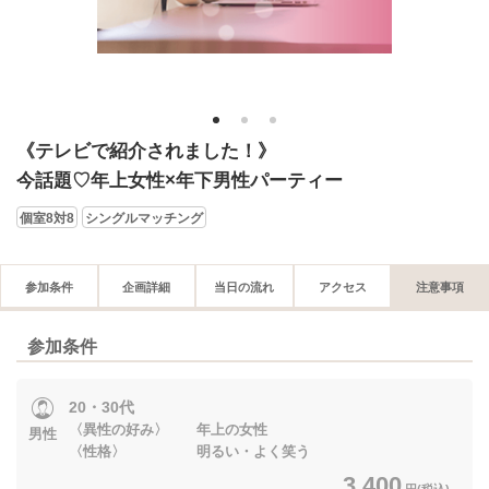
1
2
3
《テレビで紹介されました！》
今話題♡年上女性×年下男性パーティー
個室8対8
シングルマッチング
参加条件
企画詳細
当日の流れ
アクセス
注意事項
参加条件
20・30代
〈異性の好み〉 年上の女性
男性
〈性格〉 明るい・よく笑う
3,400
円(税込)