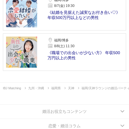
8/7(金) 19:30
《結婚を見据えた誠実なお付き合い♡》
年収500万円以上などの男性
福岡/博多
8/8(土) 11:30
《職場での出会いが少ない方》 年収500
万円以上の男性
IBJ Matching
九州・沖縄
福岡県
天神
福岡/天神ラウンジの婚活パーテ
婚活お役立ちコンテンツ
恋愛・婚活コラム