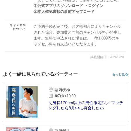
①公式アプリのダウンロード ・ログイン
②本人確認書類の事前アップロード
キャンセル
ご予約手続き完了後、お客様都合によりキャンセル
について
された場合、参加費と同額のキャンセル料が発生し
ます。無料で申込された場合は、一律1,000円のキ
ャンセル料をお支払いいただきます。
掲載開始日：2026/3/20
よく一緒に見られているパーティー
もっと見る
福岡/天神
8/7(金) 19:30
＼身長170cm以上の男性限定♡／ マッチ
ングしたら8月中に再会したい
福岡/博多