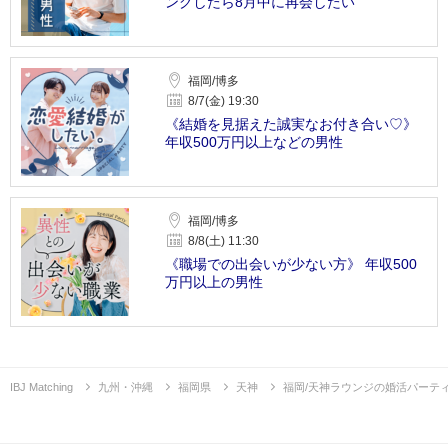
ングしたら8月中に再会したい
福岡/博多
8/7(金) 19:30
《結婚を見据えた誠実なお付き合い♡》
年収500万円以上などの男性
福岡/博多
8/8(土) 11:30
《職場での出会いが少ない方》 年収500
万円以上の男性
IBJ Matching
九州・沖縄
福岡県
天神
福岡/天神ラウンジの婚活パーテ