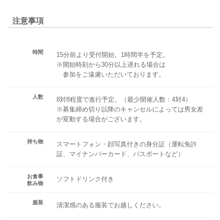
注意事項
時間
15分前より受付開始。1時間半を予定。
※開始時刻から30分以上遅れる場合は
参加をご遠慮いただいております。
人数
8対8程度で進行予定。（最少開催人数：4対4）
※募集締め切り以降のキャンセルによっては男女差
が変動する場合がございます。
持ち物
スマートフォン・顔写真付きの身分証（運転免許
証、マイナンバーカード、パスポートなど）
お食事
ソフトドリンク付き
飲み物
服装
清潔感のある服装でお越しください。