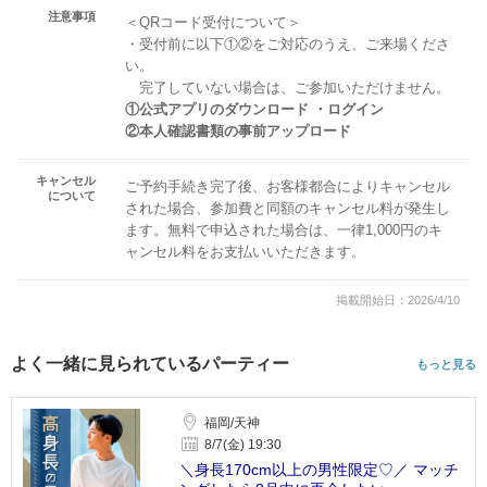
注意事項
＜QRコード受付について＞
・受付前に以下①②をご対応のうえ、ご来場くださ
い。
完了していない場合は、ご参加いただけません。
①公式アプリのダウンロード ・ログイン
②本人確認書類の事前アップロード
キャンセル
ご予約手続き完了後、お客様都合によりキャンセル
について
された場合、参加費と同額のキャンセル料が発生し
ます。無料で申込された場合は、一律1,000円のキ
ャンセル料をお支払いいただきます。
掲載開始日：2026/4/10
よく一緒に見られているパーティー
もっと見る
福岡/天神
8/7(金) 19:30
＼身長170cm以上の男性限定♡／ マッチ