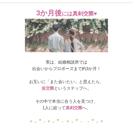
3か月後
には真剣交際♥
実は、結婚相談所では
出会いからプロポーズまで約3か月！
お互いに「また会いたい」と思えたら、
仮交際
というステップへ。
その中で本当に合う人を見つけ、
1人に絞って
真剣交際
へ。