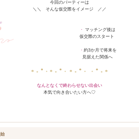
今回のパーティーは
＼＼ そんな仮交際をイメージ ／／
・
マッチング後は
仮交際のスタート
・
約3か月で将来を
見据えた関係へ
なんとなくで終わらせない出会い
本気で向き合いたい方へ♡
開始