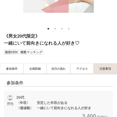
1
2
3
4
《男女20代限定》
一緒にいて前向きになれる人が好き♡
個室8対8
複数マッチング
参加条件
企画詳細
当日の流れ
アクセス
注意事項
参加条件
20代
〈年収〉 安定した年収がある
男性
〈価値観〉 一緒にいて前向きになれる人が好き
3,400
円(税込)