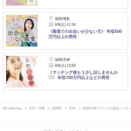
福岡/博多
8/8(土) 11:30
《職場での出会いが少ない方》 年収500
万円以上の男性
福岡/天神
8/8(土) 13:30
《マッチング後もう少し話しませんか
♡》 年収700万円以上などの男性
IBJ Matching
九州・沖縄
福岡県
天神
福岡/天神ラウンジの婚活パーテ