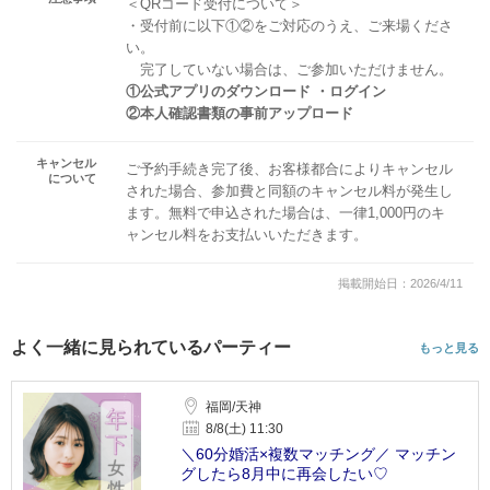
＜QRコード受付について＞
・受付前に以下①②をご対応のうえ、ご来場くださ
い。
完了していない場合は、ご参加いただけません。
①公式アプリのダウンロード ・ログイン
②本人確認書類の事前アップロード
キャンセル
ご予約手続き完了後、お客様都合によりキャンセル
について
された場合、参加費と同額のキャンセル料が発生し
ます。無料で申込された場合は、一律1,000円のキ
ャンセル料をお支払いいただきます。
掲載開始日：2026/4/11
よく一緒に見られているパーティー
もっと見る
福岡/天神
8/8(土) 11:30
＼60分婚活×複数マッチング／ マッチン
グしたら8月中に再会したい♡