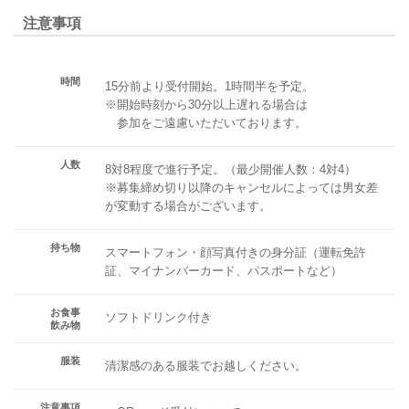
注意事項
時間
15分前より受付開始。1時間半を予定。
※開始時刻から30分以上遅れる場合は
参加をご遠慮いただいております。
人数
8対8程度で進行予定。（最少開催人数：4対4）
※募集締め切り以降のキャンセルによっては男女差
が変動する場合がございます。
持ち物
スマートフォン・顔写真付きの身分証（運転免許
証、マイナンバーカード、パスポートなど）
お食事
ソフトドリンク付き
飲み物
服装
清潔感のある服装でお越しください。
注意事項