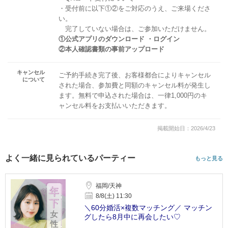
・受付前に以下①②をご対応のうえ、ご来場くださ
い。
完了していない場合は、ご参加いただけません。
①公式アプリのダウンロード ・ログイン
②本人確認書類の事前アップロード
キャンセル
ご予約手続き完了後、お客様都合によりキャンセル
について
された場合、参加費と同額のキャンセル料が発生し
ます。無料で申込された場合は、一律1,000円のキ
ャンセル料をお支払いいただきます。
掲載開始日：2026/4/23
よく一緒に見られているパーティー
もっと見る
福岡/天神
8/8(土) 11:30
＼60分婚活×複数マッチング／ マッチン
グしたら8月中に再会したい♡