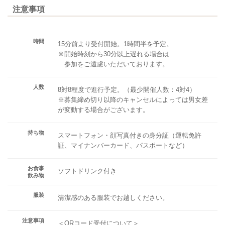
注意事項
時間
15分前より受付開始。1時間半を予定。
※開始時刻から30分以上遅れる場合は
参加をご遠慮いただいております。
人数
8対8程度で進行予定。（最少開催人数：4対4）
※募集締め切り以降のキャンセルによっては男女差
が変動する場合がございます。
持ち物
スマートフォン・顔写真付きの身分証（運転免許
証、マイナンバーカード、パスポートなど）
お食事
ソフトドリンク付き
飲み物
服装
清潔感のある服装でお越しください。
注意事項
＜QRコード受付について＞