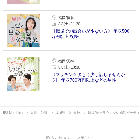
福岡/博多
8/8(土) 11:30
《職場での出会いが少ない方》 年収500
万円以上の男性
福岡/天神
8/8(土) 13:30
《マッチング後もう少し話しませんか
♡》 年収700万円以上などの男性
IBJ Matching
九州・沖縄
福岡県
天神
福岡/天神ラウンジの婚活パーテ
婚活お役立ちコンテンツ