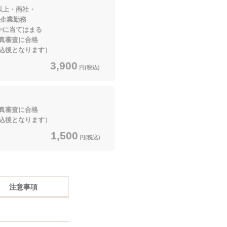
以上・商社・
業勤務
てはまる
真審査に合格
となります）
3,900
円(税込)
真審査に合格
となります）
1,500
円(税込)
注意事項