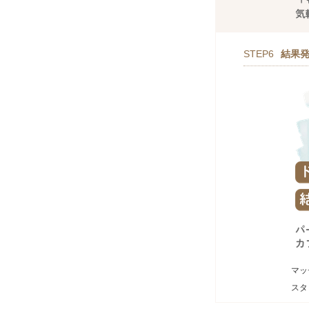
STEP6
結果
マッ
スタ