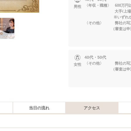
〈年収・職種〉 600万円
男性
大手/上場企
※いずれかに当
〈その他〉 弊社の写
（審査は申込後
40代・50代
〈その他〉 弊社の写
女性
（審査は申込後
当日の流れ
アクセス