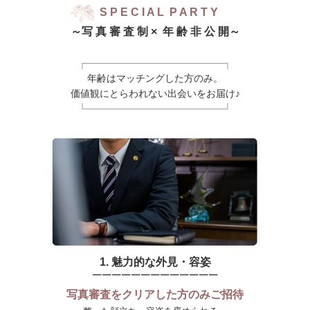
S P E C I A L P A R T Y
～写 真 審 査 制 × 年 齢 非 公 開～
┌────────────────────┐
年齢はマッチングした方のみ。
価値観にとらわれない出会いをお届け♪
└────────────────────┘
1. 魅力的な外見・容姿
￣￣￣￣￣￣￣￣￣￣￣￣￣
写真審査をクリアした方のみご招待