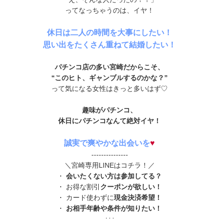
ってなっちゃうのは、イヤ！
休日は二人の時間を大事にしたい！
思い出をたくさん重ねて結婚したい！
パチンコ店の多い宮崎だからこそ、
“このヒト、ギャンブルするのかな？”
って気になる女性はきっと多いはず♡
趣味がパチンコ、
休日にパチンコなんて絶対イヤ！
誠実で爽やかな出会いを
♥
---------------
＼宮崎専用LINEはコチラ！／
・
会いたくない方は参加してる？
・ お得な割引
クーポンが欲しい！
・ カード使わずに
現金決済希望！
・
お相手年齢や条件が知りたい！