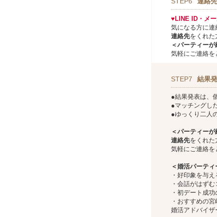
STEP6
連絡
♥LINE ID・
気になる方に連
連絡先
をくれた
＜パーティーが
気軽にご連絡を
STEP7
結果
●結果発表は、
●マッチングし
●ゆっくり二人
＜パーティーが
連絡先
をくれた
気軽にご連絡を
＜婚活パーティ
・好印象を与え
・会話がはずむ
・初デート成功
・おすすめの宮
婚活アドバイザ