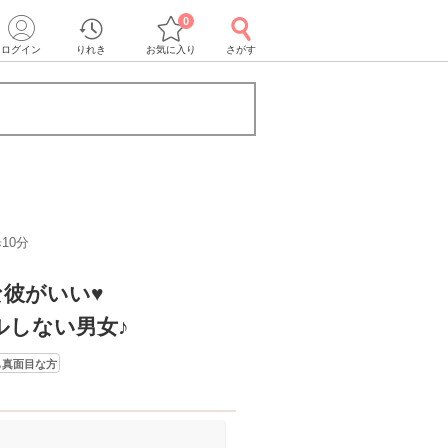
0
ログイン
りれき
お気に入り
さがす
10分
彼がいい♥
ルしない男女♪
も真面目な方