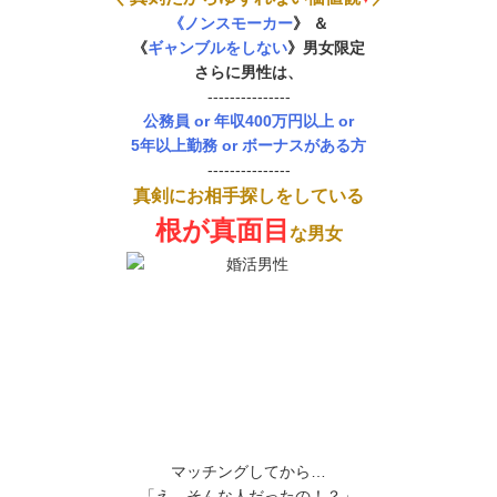
《ノンスモーカー
》
＆
《
ギャンブルをしない
》男女限定
さらに男性は、
---------------
公務員 or 年収400万円以上 or
5年以上勤務 or ボーナスがある方
---------------
真剣にお相手探しをしている
根が真面目
な男女
マッチングしてから…
「え、そんな人だったの！？」