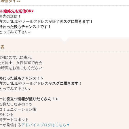
先送信タイム
メール連絡先も送信OK♥
絡先の送信！
方のLINEIDやメールアドレスが終了後
スグに届きます！
終わった後もチャンス！です！
とってみて下さい♪
発表
個別にスマホに表示。
た方同士、女性個室で再会
の時間をお過ごしください
終わった後もチャンス！＞
方のLINEIDやメールアドレスが
スグに届きます！
とってみて下さい♪
ーに役立つ情報が盛りだくさん！＞
る身だしなみのコツ
コミュニケーション術
のヒント
崎デートスポット
ーが発信する
アドバイスブログはこちら▼