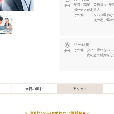
年収・職業 公務員 or 年収4
男性
ボーナスがある方
その他 タバコ吸わない
次の恋で早めにプ
36〜42歳
その他 タバコ吸わない、
女性
次の恋で結婚をし
当日の流れ
アクセス
＼ 真剣だからゆずれない価値観
♥
／