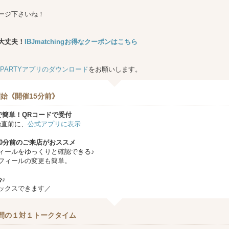
ージ下さいね！
大丈夫！
IBJmatchingお得なクーポンはこちら
★PARTYアプリのダウンロード
をお願いします。
始《開催15分前》
で簡単！QRコードで受付
始直前に、
公式アプリに表示
10分前のご来店がおススメ
ィールをゆっくりと確認できる♪
フィールの変更も簡単。
♪
ックスできます／
間の１対１トークタイム