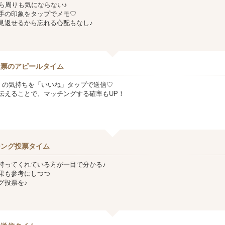
から周りも気にならない♪
手の印象をタップでメモ♡
見返せるから忘れる心配もなし♪
投票のアピールタイム
』の気持ちを「いいね」タップで送信♡
伝えることで、マッチングする確率もUP！
チング投票タイム
持ってくれている方が一目で分かる♪
果も参考にしつつ
グ投票を♪