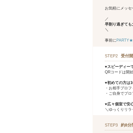
お気軽にメッセ
／
早割り過ぎても
＼
事前に
PARTY
STEP2
受付開
♥スピーディー
QRコードは開
♥初めての方は
・お相手プロフ
・ご自身でプロ
♥広々個室で安心
＼ゆっくりリラ
STEP3
約8分