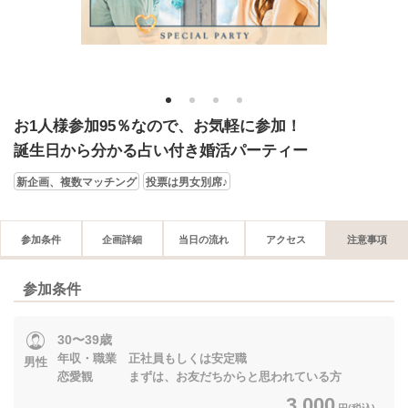
1
2
3
4
お1人様参加95％なので、お気軽に参加！
誕生日から分かる占い付き婚活パーティー
新企画、複数マッチング
投票は男女別席♪
参加条件
企画詳細
当日の流れ
アクセス
注意事項
参加条件
30〜39歳
年収・職業 正社員もしくは安定職
男性
恋愛観 まずは、お友だちからと思われている方
3,000
円(税込)