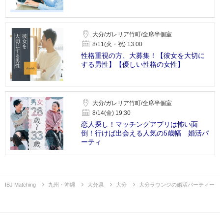
大分/ガレリア竹町/全席半個室
8/11(火・祝) 13:00
性格重視の方、大募集！【彼女を大切に
する男性】【優しい性格の女性】
大分/ガレリア竹町/全席半個室
8/14(金) 19:30
恋人探し！マッチングアプリは怖い面
倒！行けば出会える人気の5歳幅 婚活パ
ーティ
IBJ Matching
九州・沖縄
大分県
大分
大分ラウンジの婚活パーティー