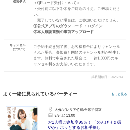
注意事項
＜QRコード受付について＞
・受付前に以下①②をご対応のうえ、ご来場くださ
い。
完了していない場合は、ご参加いただけません。
①公式アプリのダウンロード ・ログイン
②本人確認書類の事前アップロード
キャンセル
ご予約手続き完了後、お客様都合によりキャンセル
について
された場合、参加費と同額のキャンセル料が発生し
ます。無料で申込された場合は、一律1,000円のキ
ャンセル料をお支払いいただきます。
掲載開始日：2026/2/3
よく一緒に見られているパーティー
もっと見る
大分/ガレリア竹町/全席半個室
8/8(土) 13:00
お1人様ご参加率95％！ 「のんびり＆穏
やか」ホッとするお相手探し