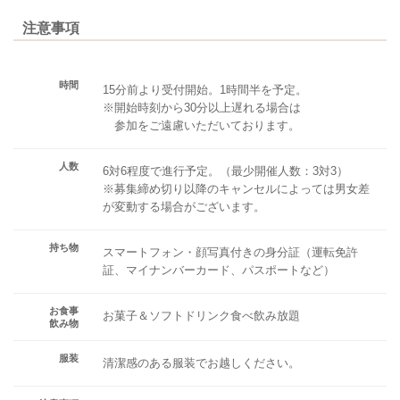
注意事項
時間
15分前より受付開始。1時間半を予定。
※開始時刻から30分以上遅れる場合は
参加をご遠慮いただいております。
人数
6対6程度で進行予定。（最少開催人数：3対3）
※募集締め切り以降のキャンセルによっては男女差
が変動する場合がございます。
持ち物
スマートフォン・顔写真付きの身分証（運転免許
証、マイナンバーカード、パスポートなど）
お食事
お菓子＆ソフトドリンク食べ飲み放題
飲み物
服装
清潔感のある服装でお越しください。