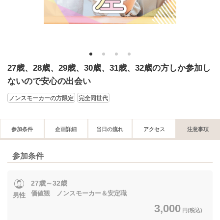
1
2
3
4
27歳、28歳、29歳、30歳、31歳、32歳の方しか参加し
ないので安心の出会い
ノンスモーカーの方限定
完全同世代
参加条件
企画詳細
当日の流れ
アクセス
注意事項
参加条件
27歳～32歳
価値観 ノンスモーカー＆安定職
男性
3,000
円(税込)