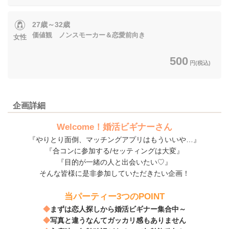
27歳～32歳
価値観 ノンスモーカー＆恋愛前向き
女性
500
円(税込)
企画詳細
Welcome！婚活ビギナーさん
『やりとり面倒、マッチングアプリはもういいや…』
『合コンに参加する/セッティングは大変』
『目的が一緒の人と出会いたい♡』
そんな皆様に是非参加していただきたい企画！
当パーティー3つのPOINT
◆
まずは恋人探しから婚活ビギナー集合中～
◆
写真と違うなんてガッカリ感もありません