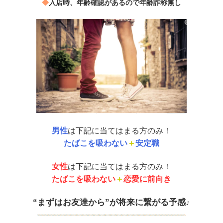
◆
入店時、年齢確認があるので年齢詐称無し
男性
は下記に当てはまる方のみ！
たばこを吸わない
＋
安定職
女性
は下記に当てはまる方のみ！
たばこを吸わない
＋
恋愛に前向き
“まずはお友達から”が将来に繋がる予感♪