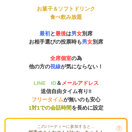
お菓子＆ソフトドリンク
食べ飲み放題
最初
と
最後
は
男
女
別席
お相手選びの投票時も
男
女
別席
全席個室
の為
他の方の
視線
が気にならない！
LINE ID
＆
メールアドレス
送信自由タイム有り‼
フリータイム
が無いのも安心
1対1での会話時間
を長めに設定
このパーティーに参加すると…