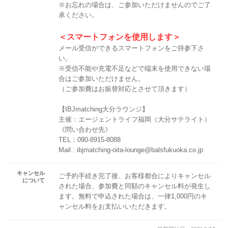
※お忘れの場合は、ご参加いただけませんのでご了
承ください。
＜スマートフォンを使用します＞
メール受信ができるスマートフォンをご持参下さ
い。
※受信不能や充電不足などで端末を使用できない場
合はご参加いただけません。
（ご参加費はお振替対応とさせて頂きます）
【IBJmatching大分ラウンジ】
主催：エージェントライフ福岡（大分サテライト）
《問い合わせ先》
TEL：090-8915-8088
Mail : ibjmatching-oita-lounge@balsfukuoka.co.jp
キャンセル
ご予約手続き完了後、お客様都合によりキャンセル
について
された場合、参加費と同額のキャンセル料が発生し
ます。無料で申込された場合は、一律1,000円のキ
ャンセル料をお支払いいただきます。