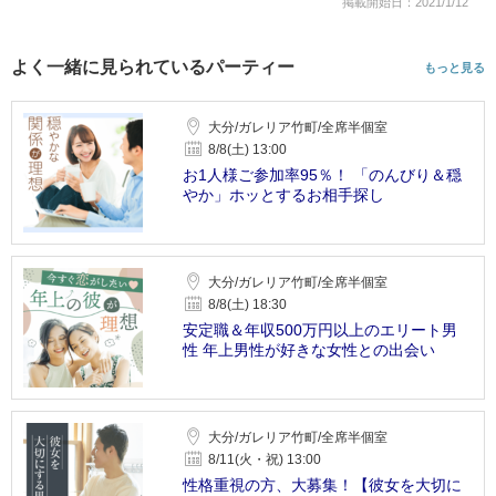
掲載開始日：2021/1/12
よく一緒に見られているパーティー
もっと見る
大分/ガレリア竹町/全席半個室
8/8(土) 13:00
お1人様ご参加率95％！ 「のんびり＆穏
やか」ホッとするお相手探し
大分/ガレリア竹町/全席半個室
8/8(土) 18:30
安定職＆年収500万円以上のエリート男
性 年上男性が好きな女性との出会い
大分/ガレリア竹町/全席半個室
8/11(火・祝) 13:00
性格重視の方、大募集！【彼女を大切に