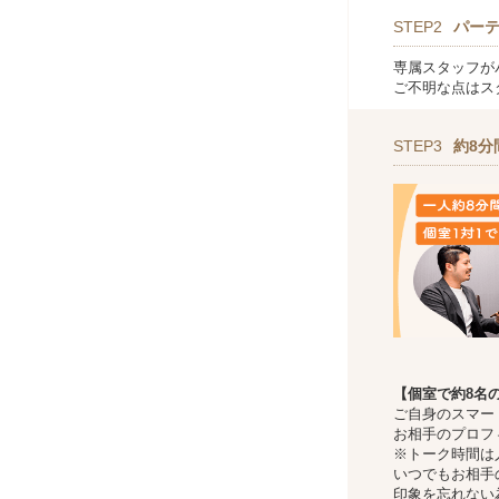
STEP2
パー
専属スタッフが
ご不明な点はス
STEP3
約8分
【個室で約8名
ご自身のスマー
お相手のプロフ
※トーク時間は
いつでもお相手
印象を忘れない