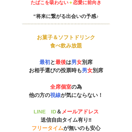
たばこを吸わない
＋
恋愛に前向き
“将来に繋がる出会いの予感♪
お菓子＆ソフトドリンク
食べ飲み放題
最初
と
最後
は
男
女
別席
お相手選びの投票時も
男
女
別席
全席個室
の為
他の方の
視線
が気にならない！
LINE ID
＆
メールアドレス
送信自由タイム有り‼
フリータイム
が無いのも安心