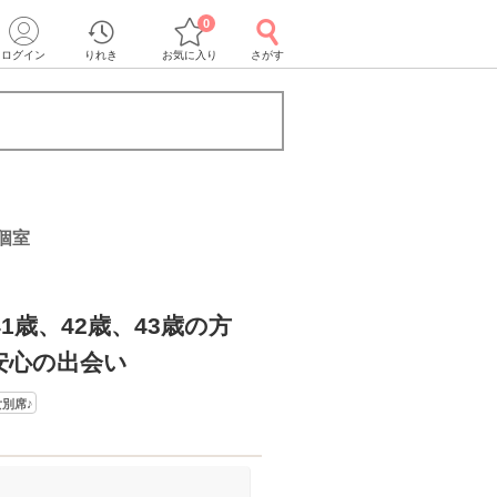
0
ログイン
りれき
お気に入り
さがす
個室
41歳、42歳、43歳の方
安心の出会い
別席♪