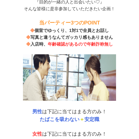
『目的が一緒の人と出会いたい♡』
そんな皆様に是非参加していただきたい企画！
当パーティー3つのPOINT
◆
個室でゆっくり、1対1で全員とお話し
◆
写真と違うなんてガッカリ感もありません
◆
入店時、
年齢確認があるので年齢詐称無し
男性
は下記に当てはまる方のみ！
たばこを吸わない
＋
安定職
女性
は下記に当てはまる方のみ！