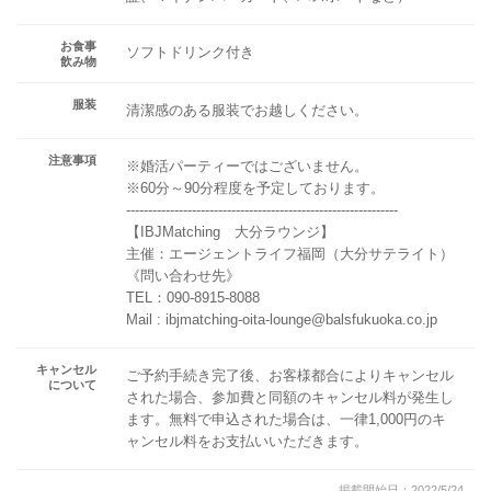
お食事
ソフトドリンク付き
飲み物
服装
清潔感のある服装でお越しください。
注意事項
※婚活パーティーではございません。
※60分～90分程度を予定しております。
--------------------------------------------------------------
【IBJMatching 大分ラウンジ】
主催：エージェントライフ福岡（大分サテライト）
《問い合わせ先》
TEL：090-8915-8088
Mail : ibjmatching-oita-lounge@balsfukuoka.co.jp
キャンセル
ご予約手続き完了後、お客様都合によりキャンセル
について
された場合、参加費と同額のキャンセル料が発生し
ます。無料で申込された場合は、一律1,000円のキ
ャンセル料をお支払いいただきます。
掲載開始日：2022/5/24