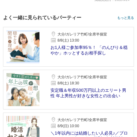
よく一緒に見られているパーティー
もっと見る
大分/ガレリア竹町/全席半個室
8/8(土) 13:00
お1人様ご参加率95％！ 「のんびり＆穏
やか」ホッとするお相手探し
大分/ガレリア竹町/全席半個室
8/8(土) 18:30
安定職＆年収500万円以上のエリート男
性 年上男性が好きな女性との出会い
大分/ガレリア竹町/全席半個室
8/9(日) 10:00
＼1年以内には結婚したい人必見♪／プロ