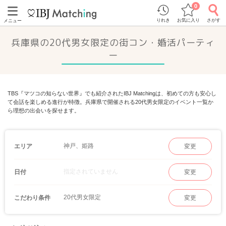
0
りれき
お気に入り
さがす
メニュー
兵庫県の20代男女限定の街コン・婚活パーティ
ー
TBS『マツコの知らない世界』でも紹介されたIBJ Matchingは、初めての方も安心し
て会話を楽しめる進行が特徴。兵庫県で開催される20代男女限定のイベント一覧か
ら理想の出会いを探せます。
神戸、姫路
エリア
変更
指定されていません
日付
変更
20代男女限定
こだわり条件
変更