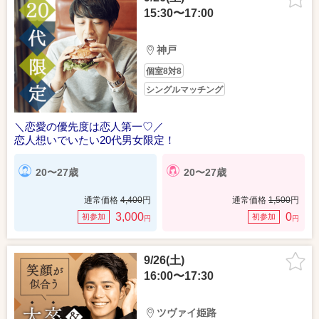
15:30〜17:00
神戸
個室8対8
シングルマッチング
＼恋愛の優先度は恋人第一♡／
恋人想いでいたい20代男女限定！
20〜27歳
20〜27歳
通常価格
4,400
円
通常価格
1,500
円
3,000
0
初参加
初参加
円
円
9/26(土)
16:00〜17:30
ツヴァイ姫路