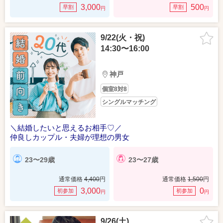
3,000
500
早割
早割
円
円
9/22(火・祝)
14:30〜16:00
神戸
個室8対8
シングルマッチング
＼結婚したいと思えるお相手♡／
仲良しカップル・夫婦が理想の男女
23〜29歳
23〜27歳
通常価格
4,400
円
通常価格
1,500
円
3,000
0
初参加
初参加
円
円
9/26(土)