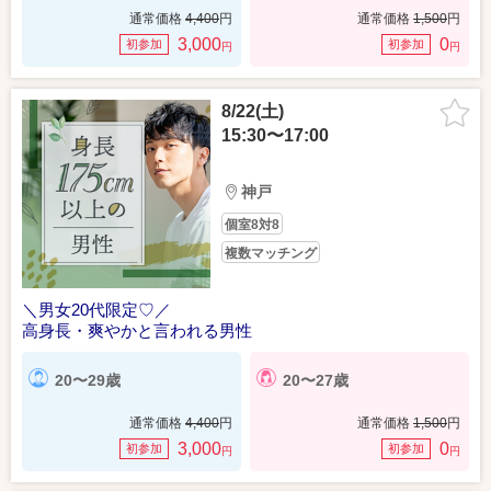
通常価格
4,400
円
通常価格
1,500
円
3,000
0
初参加
初参加
円
円
8/22(土)
15:30〜17:00
神戸
個室8対8
複数マッチング
＼男女20代限定♡／
高身長・爽やかと言われる男性
20〜29歳
20〜27歳
通常価格
4,400
円
通常価格
1,500
円
3,000
0
初参加
初参加
円
円