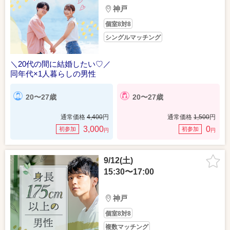
神戸
個室8対8
シングルマッチング
＼20代の間に結婚したい♡／
同年代×1人暮らしの男性
20〜27歳
20〜27歳
通常価格
4,400
円
通常価格
1,500
円
3,000
0
初参加
初参加
円
円
9/12(土)
15:30〜17:00
神戸
個室8対8
複数マッチング