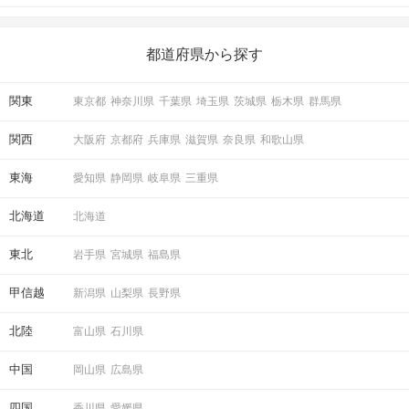
がある人もいるのでは？ 日常が退屈に感じるなら、いますぐ楽し
いことを始めましょう！ いますぐ楽しい気分になれる対処法か
ら、恋愛・自分磨き・趣味などジャンル別の楽しいことまで、16
の楽しいことアイデアを集めました♪ いままさに楽しいことを探し
都道府県から探す
ている方は必見です。
関東
東京都
神奈川県
千葉県
埼玉県
茨城県
栃木県
群馬県
関西
大阪府
京都府
兵庫県
滋賀県
奈良県
和歌山県
東海
愛知県
静岡県
岐阜県
三重県
北海道
北海道
東北
岩手県
宮城県
福島県
甲信越
新潟県
山梨県
長野県
北陸
富山県
石川県
中国
岡山県
広島県
四国
香川県
愛媛県