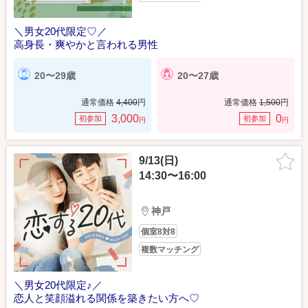
＼男女20代限定♡／
高身長・爽やかと言われる男性
20〜29歳
20〜27歳
通常価格
4,400
円
通常価格
1,500
円
3,000
0
初参加
初参加
円
円
9/13(日)
14:30〜16:00
神戸
個室8対8
複数マッチング
＼男女20代限定♪／
恋人と笑顔溢れる関係を築きたい方へ♡