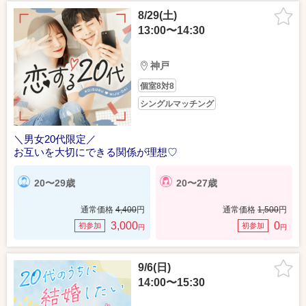
8/29(土)
13:00〜14:30
神戸
個室8対8
シングルマッチング
＼男女20代限定／
お互いを大切にできる関係が理想♡
20〜29歳
20〜27歳
通常価格
4,400
円
通常価格
1,500
円
3,000
0
初参加
初参加
円
円
9/6(日)
14:00〜15:30