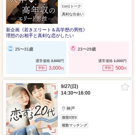
1on1トーク
真剣な出会い
新企画《若きエリート＆高学歴の男性》
理想のお相手と真剣な恋がしたい
25〜31歳
23〜29歳
通常価格
3,500
円
通常価格
1,000
円
3,000
500
早割
早割
円
円
9/27(日)
14:30〜16:00
神戸
個室8対8
複数マッチング