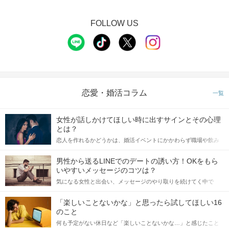
FOLLOW US
恋愛・婚活コラム
一覧
女性が話しかけてほしい時に出すサインとその心理
とは？
恋人を作れるかどうかは、婚活イベントにかかわらず職場や飲み
会の場で女性が話しかけて欲しい時に出すサインに、早く気づい
てアプローチできるかにも左右されます。 これから恋人作りを本
男性から送るLINEでのデートの誘い方！OKをもら
格的に始めようとしている方は、女性が異性を求めて出すサイン
いやすいメッセージのコツは？
をしっかりと理解し、正しい行動に移せるかどうかが重要。 この
気になる女性と出会い、メッセージのやり取りを続けてく中で
記事では、女性が話しかけて欲しい時に出すサインとその心理を
「この人いいな」と感じたら、次はデートに誘いたくなるもの。
詳しく解説した後、婚活イベントで実際にサインを受け取った場
しかし、中には「どう誘ったらいいの？」とお困りの男性もいら
合にどのような行動に繋げるべきかをご紹介していきます。
「楽しいことないかな」と思ったら試してほしい16
っしゃるのではないでしょうか。 そこで今回は、男性から女性へ
のこと
送るLINEでのデートの誘い方のコツをご紹介します。例文も混じ
何も予定がない休日など「楽しいことないかな…」と感じたこと
えながら解説するので、ぜひ参考にしてください。