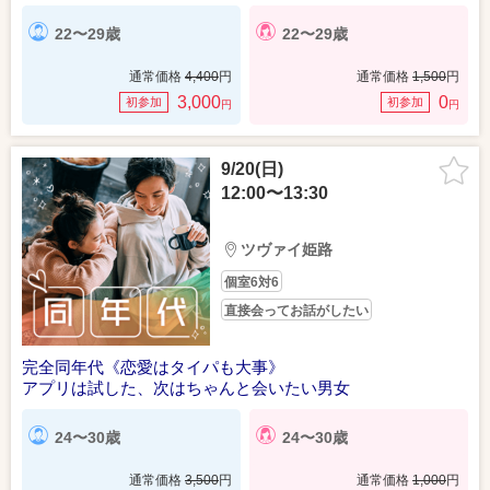
22〜29歳
22〜29歳
通常価格
4,400
円
通常価格
1,500
円
3,000
0
初参加
初参加
円
円
9/20(日)
12:00〜13:30
ツヴァイ姫路
個室6対6
直接会ってお話がしたい
完全同年代《恋愛はタイパも大事》
アプリは試した、次はちゃんと会いたい男女
24〜30歳
24〜30歳
通常価格
3,500
円
通常価格
1,000
円