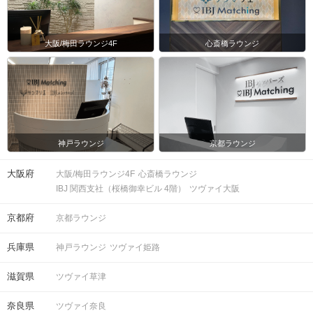
大阪/梅田ラウンジ4F
心斎橋ラウンジ
神戸ラウンジ
京都ラウンジ
大阪府
大阪/梅田ラウンジ4F
心斎橋ラウンジ
IBJ 関西支社（桜橋御幸ビル 4階）
ツヴァイ大阪
京都府
京都ラウンジ
兵庫県
神戸ラウンジ
ツヴァイ姫路
滋賀県
ツヴァイ草津
奈良県
ツヴァイ奈良