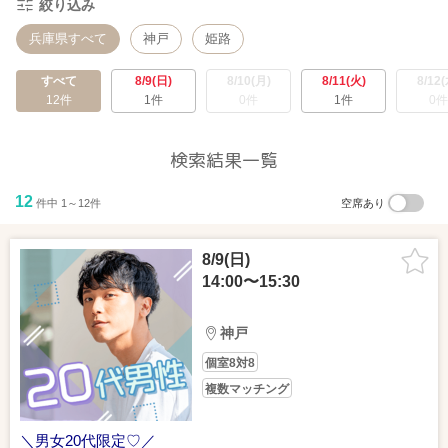
絞り込み
兵庫県すべて
神戸
姫路
すべて
8/9(日)
8/10(月)
8/11(火)
8/12(
12件
1件
0件
1件
0件
検索結果一覧
12
件中 1～12件
空席あり
8/9(日)
14:00〜15:30
神戸
個室8対8
複数マッチング
＼男女20代限定♡／