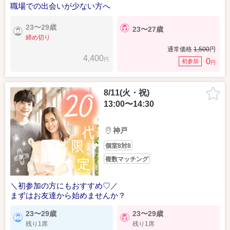
職場での出会いが少ない方へ
23〜29歳
23〜27歳
締め切り
通常価格
1,500
円
4,400
円
0
初参加
円
8/11(火・祝)
13:00〜14:30
神戸
個室8対8
複数マッチング
＼初参加の方にもおすすめ♡／
まずはお友達から始めませんか？
23〜29歳
23〜29歳
残り1席
残り1席