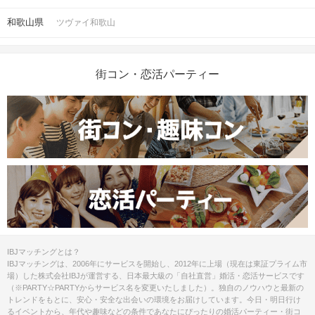
和歌山県
ツヴァイ和歌山
街コン・恋活パーティー
IBJマッチングとは？
IBJマッチングは、2006年にサービスを開始し、2012年に上場（現在は東証プライム市
場）した株式会社IBJが運営する、日本最大級の「自社直営」婚活・恋活サービスです
（※PARTY☆PARTYからサービス名を変更いたしました）。独自のノウハウと最新の
トレンドをもとに、安心・安全な出会いの環境をお届けしています。今日・明日行け
るイベントから、年代や趣味などの条件であなたにぴったりの婚活パーティー・街コ