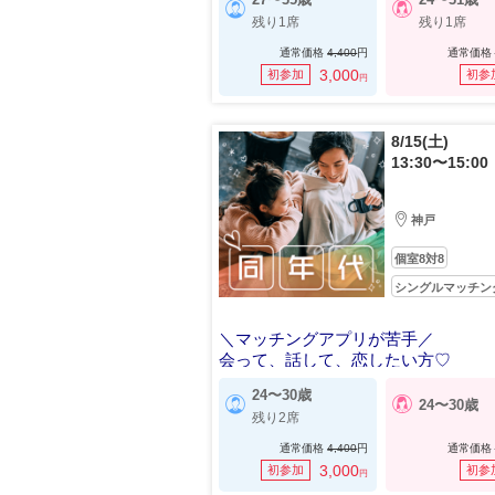
残り1席
残り1席
通常価格
4,400
円
通常価格
3,000
初参加
初参
円
8/15(土)
13:30〜15:00
神戸
個室8対8
シングルマッチン
＼マッチングアプリが苦手／
会って、話して、恋したい方♡
24〜30歳
24〜30歳
残り2席
通常価格
4,400
円
通常価格
3,000
初参加
初参
円