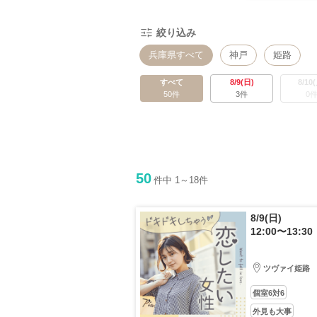
絞り込み
兵庫県すべて
神戸
姫路
すべて
8/9(日)
8/10
50件
3件
0
50
件中 1～18件
8/9(日)
12:00〜13:30
ツヴァイ姫路
個室6対6
外見も大事