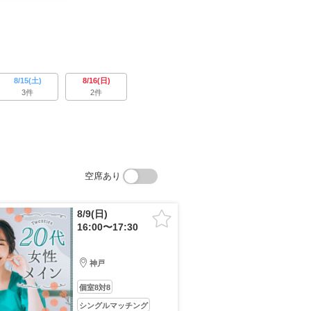
8/15(土)
8/16(日)
3件
2件
空席あり
8/9(日)
16:00〜17:30
神戸
個室8対8
シングルマッチング