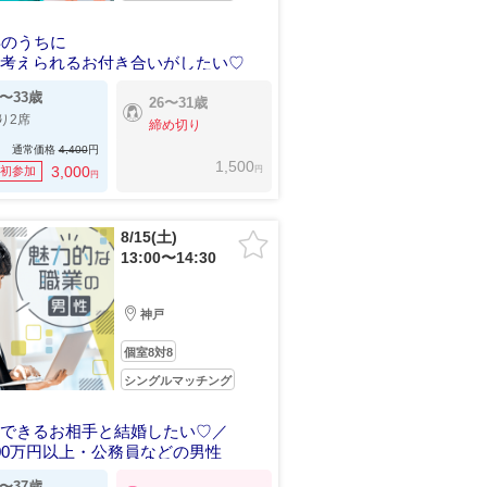
年のうちに
を考えられるお付き合いがしたい♡
8〜33歳
26〜31歳
り2席
締め切り
通常価格
4,400
円
1,500
円
3,000
初参加
円
8/15(土)
13:00〜14:30
神戸
個室8対8
シングルマッチング
頼できるお相手と結婚したい♡／
00万円以上・公務員などの男性
9〜37歳