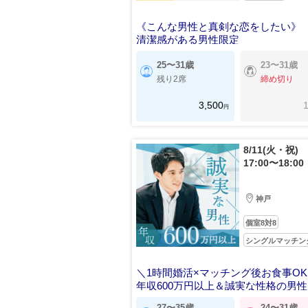
《こんな男性と真剣な恋をしたい》
清潔感がある男性限定
25〜31歳
23〜31歳
残り2席
締め切り
3,500
1
円
8/11(火・祝)
17:00〜18:00
神戸
個室8対8
シングルマッチン
＼1時間婚活×マッチング後お食事O
年収600万円以上＆誠実な性格の男性
27〜35歳
24〜31歳