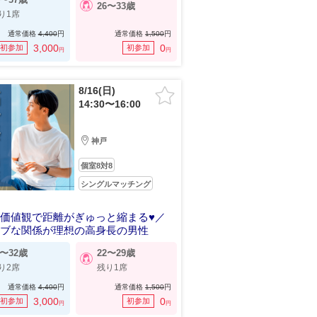
26〜33歳
り1席
通常価格
4,400
円
通常価格
1,500
円
3,000
0
初参加
初参加
円
円
8/16(日)
14:30〜16:00
神戸
個室8対8
シングルマッチング
価値観で距離がぎゅっと縮まる♥／
ラブな関係が理想の高身長の男性
4〜32歳
22〜29歳
り2席
残り1席
通常価格
4,400
円
通常価格
1,500
円
3,000
0
初参加
初参加
円
円