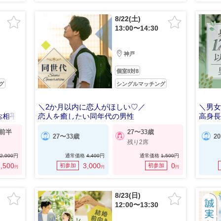
8/22(土)
13:00〜14:30
神戸
個室8対8
グ
シングルマッチング
＼2か月以内に恋人がほしい♡／
＼男女
お相手
恋人を癒したい同年代の男性
高身
代前半
27〜33歳
27〜33歳
2
残り2席
2,000
円
通常価格
4,400
円
通常価格
1,500
円
,500
3,000
0
初参加
初参加
円
円
円
8/23(日)
12:00〜13:30