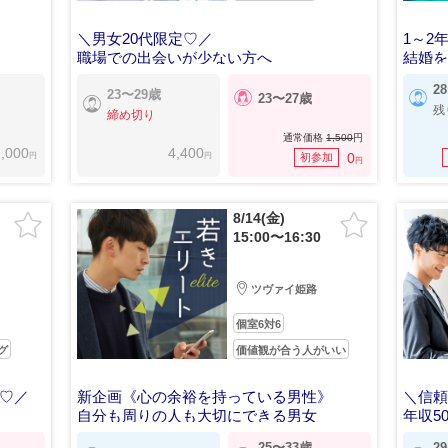
＼男女20代限定♡／
1～2
職場での出会いが少ない方へ
結婚
2
23〜29歳
23〜27歳
残
締め切り
通常価格
1,500
円
,000
4,400
円
円
0
初参加
円
8/14(金)
15:00〜16:30
ツヴァイ姫路
個室6対6
グ
価値観が合う人がいい
K♡／
新企画《心の余裕を持っている男性》
＼信
自分も周りの人も大切にできる男女
年収5
25〜33歳
2