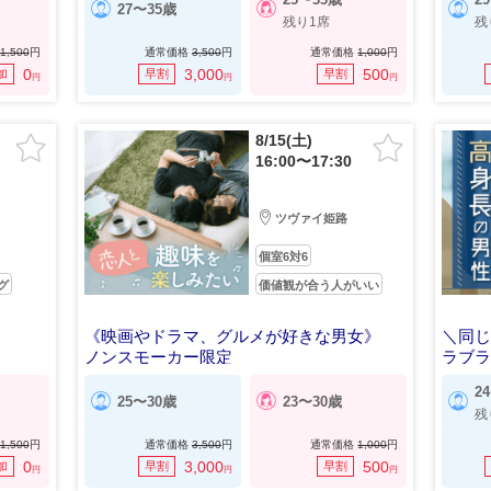
27〜35歳
残り1席
残
1,500
円
通常価格
3,500
円
通常価格
1,000
円
0
3,000
500
加
早割
早割
円
円
円
8/15(土)
16:00〜17:30
ツヴァイ姫路
個室6対6
グ
価値観が合う人がいい
《映画やドラマ、グルメが好きな男女》
＼同じ
ノンスモーカー限定
ラブ
2
25〜30歳
23〜30歳
残
1,500
円
通常価格
3,500
円
通常価格
1,000
円
0
3,000
500
加
早割
早割
円
円
円