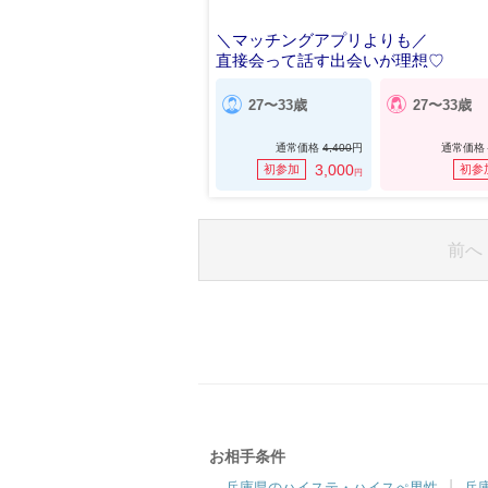
＼マッチングアプリよりも／
直接会って話す出会いが理想♡
27〜33歳
27〜33歳
通常価格
4,400
円
通常価格
3,000
初参加
初参
円
前へ
お相手条件
兵庫県のハイステ・ハイスぺ男性
兵