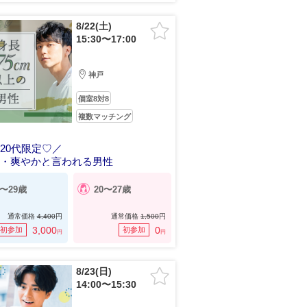
8/22(土)
15:30〜17:00
神戸
個室8対8
複数マッチング
20代限定♡／
長・爽やかと言われる男性
0〜29歳
20〜27歳
通常価格
4,400
円
通常価格
1,500
円
3,000
0
初参加
初参加
円
円
8/23(日)
14:00〜15:30