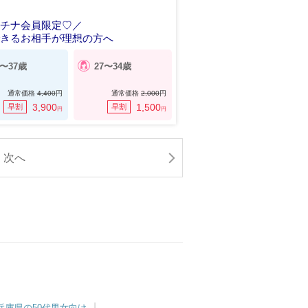
ラチナ会員限定♡／
できるお相手が理想の方へ
9〜37歳
27〜34歳
通常価格
4,400
円
通常価格
2,000
円
3,900
1,500
早割
早割
円
円
次へ
兵庫県の50代男女向け