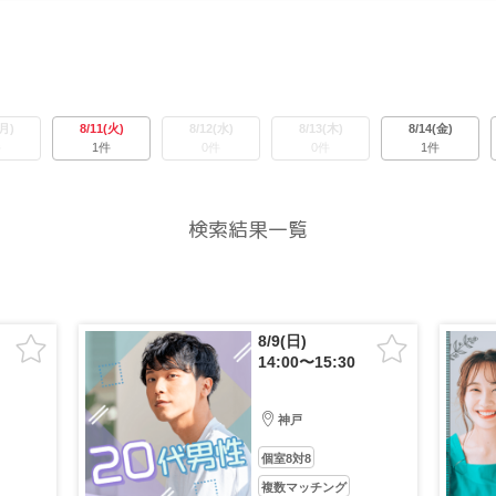
(月)
8/11(火)
8/12(水)
8/13(木)
8/14(金)
件
1件
0件
0件
1件
検索結果一覧
8/9(日)
14:00〜15:30
神戸
個室8対8
複数マッチング