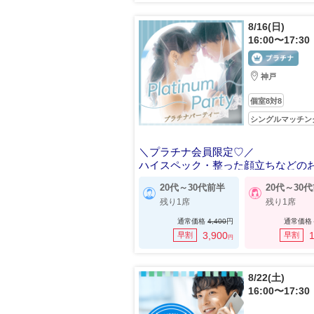
8/16(日)
16:00〜17:30
神戸
個室8対8
シングルマッチン
＼プラチナ会員限定♡／
ハイスペック・整った顔立ちなどの
20代～30代前半
20代～30
残り1席
残り1席
通常価格
4,400
円
通常価格
3,900
1
早割
早割
円
8/22(土)
16:00〜17:30