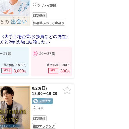
ツヴァイ姫路
個室6対6
性格重視の方と出会う
《大手上場企業/公務員などの男性》
方と2年以内に結婚したい
2〜27歳
20〜27歳
通常価格
3,500
円
通常価格
1,000
円
3,000
500
早割
早割
円
円
8/23(日)
18:00〜19:30
神戸
個室8対8
複数マッチング