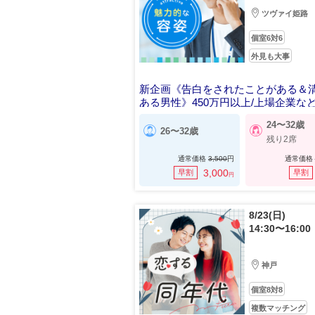
ツヴァイ姫路
個室6対6
外見も大事
新企画《告白をされたことがある＆
ある男性》450万円以上/上場企業な
24〜32歳
26〜32歳
残り2席
通常価格
3,500
円
通常価格
3,000
早割
早割
円
8/23(日)
14:30〜16:00
神戸
個室8対8
複数マッチング