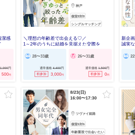
神戸
個室8対8
シングルマッチング
清潔感
＼理想の年齢差で出会える♡／
新企画
ど
1～2年のうちに結婚を見据えた交際を
誠実な
28〜33歳
26〜31歳
2
1,000
円
通常価格
4,400
円
通常価格
1,500
円
500
3,000
0
初参加
初参加
円
円
円
8/23(日)
16:00〜17:30
ツヴァイ姫路
個室6対6
年齢重視で出会いたい