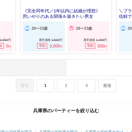
《完全同年代／1年以内に結婚が理想》
＼プ
思いやりのある関係を築きたい男女
信頼
28〜33歳
28〜33歳
2
1,500
円
通常価格
3,500
円
通常価格
1,000
円
0
3,000
500
加
早割
早割
円
円
円
最初
1
2
3
最後
兵庫県のパーティーを絞り込む
庫県の20代男女限定
兵庫県の30代男女限定
兵庫県の40代男女向け