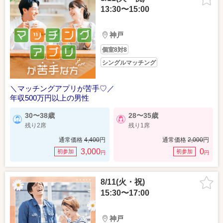
13:30〜15:00
神戸
個室8対8
シングルマッチング
＼マッチングアプリが苦手♡／
年収500万円以上の男性
30〜38歳
28〜35歳
残り2席
残り1席
通常価格
4,400
円
通常価格
2,000
円
3,000
0
初参加
初参加
円
円
8/11(火・祝)
15:30〜17:00
神戸