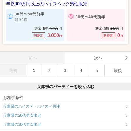
年収900万円以上のハイスペック男性限定
30代〜50代前半
30代〜40代前半
残り1席
通常価格
4,400
円
通常価格
2,500
円
3,000
0
初参加
初参加
円
円
前へ
次へ
最初
1
2
3
4
5
最後
兵庫県のパーティーを絞り込む
お相手条件
兵庫県のハイステ・ハイスぺ男性
兵庫県の20代男女限定
兵庫県の30代男女限定