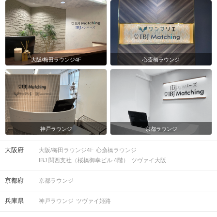
大阪/梅田ラウンジ4F
心斎橋ラウンジ
神戸ラウンジ
京都ラウンジ
大阪府
大阪/梅田ラウンジ4F
心斎橋ラウンジ
IBJ 関西支社（桜橋御幸ビル 4階）
ツヴァイ大阪
京都府
京都ラウンジ
兵庫県
神戸ラウンジ
ツヴァイ姫路