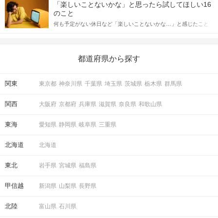
しかし、中には「どう誘ったらいいの？」とお困りの男性もいら
合にどのような行動に繋げるべきかをご紹介していきます。
「楽しいことないかな」と思ったら試してほしい16
っしゃるのではないでしょうか。 そこで今回は、男性から女性へ
のこと
送るLINEでのデートの誘い方のコツをご紹介します。例文も混じ
何も予定がない休日など「楽しいことないかな…」と感じたこと
えながら解説するので、ぜひ参考にしてください。
がある人もいるのでは？ 日常が退屈に感じるなら、いますぐ楽し
いことを始めましょう！ いますぐ楽しい気分になれる対処法か
ら、恋愛・自分磨き・趣味などジャンル別の楽しいことまで、16
の楽しいことアイデアを集めました♪ いままさに楽しいことを探し
都道府県から探す
ている方は必見です。
関東
東京都
神奈川県
千葉県
埼玉県
茨城県
栃木県
群馬県
関西
大阪府
京都府
兵庫県
滋賀県
奈良県
和歌山県
東海
愛知県
静岡県
岐阜県
三重県
北海道
北海道
東北
岩手県
宮城県
福島県
甲信越
新潟県
山梨県
長野県
北陸
富山県
石川県