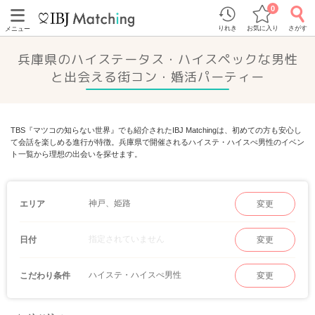
0
りれき
お気に入り
さがす
メニュー
兵庫県のハイステータス・ハイスペックな男性
と出会える街コン・婚活パーティー
TBS『マツコの知らない世界』でも紹介されたIBJ Matchingは、初めての方も安心し
て会話を楽しめる進行が特徴。兵庫県で開催されるハイステ・ハイスぺ男性のイベン
ト一覧から理想の出会いを探せます。
神戸、姫路
エリア
変更
指定されていません
日付
変更
ハイステ・ハイスぺ男性
こだわり条件
変更