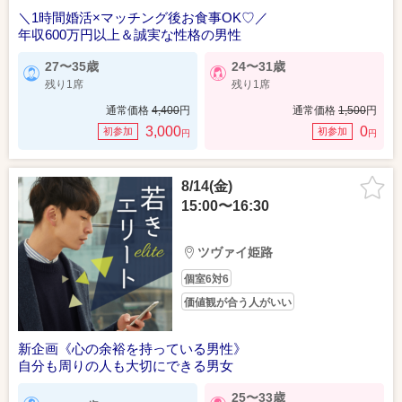
＼1時間婚活×マッチング後お食事OK♡／
年収600万円以上＆誠実な性格の男性
27〜35歳
24〜31歳
残り1席
残り1席
通常価格
4,400
円
通常価格
1,500
円
3,000
0
初参加
初参加
円
円
8/14(金)
15:00〜16:30
ツヴァイ姫路
個室6対6
価値観が合う人がいい
新企画《心の余裕を持っている男性》
自分も周りの人も大切にできる男女
25〜33歳