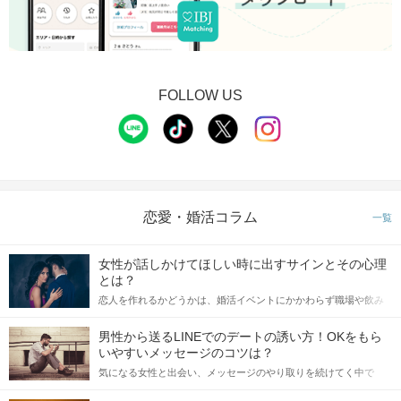
FOLLOW US
恋愛・婚活コラム
一覧
女性が話しかけてほしい時に出すサインとその心理
とは？
恋人を作れるかどうかは、婚活イベントにかかわらず職場や飲み
会の場で女性が話しかけて欲しい時に出すサインに、早く気づい
てアプローチできるかにも左右されます。 これから恋人作りを本
男性から送るLINEでのデートの誘い方！OKをもら
格的に始めようとしている方は、女性が異性を求めて出すサイン
いやすいメッセージのコツは？
をしっかりと理解し、正しい行動に移せるかどうかが重要。 この
気になる女性と出会い、メッセージのやり取りを続けてく中で
記事では、女性が話しかけて欲しい時に出すサインとその心理を
「この人いいな」と感じたら、次はデートに誘いたくなるもの。
詳しく解説した後、婚活イベントで実際にサインを受け取った場