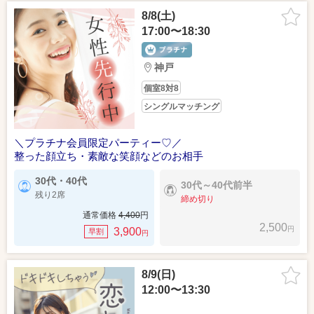
8/8(土)
17:00〜18:30
神戸
個室8対8
シングルマッチング
＼プラチナ会員限定パーティー♡／
整った顔立ち・素敵な笑顔などのお相手
30代・40代
30代～40代前半
残り2席
締め切り
通常価格
4,400
円
2,500
円
3,900
早割
円
8/9(日)
12:00〜13:30