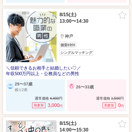
8/15(土)
13:00〜14:30
神戸
個室8対8
シングルマッチング
＼信頼できるお相手と結婚したい♡／
年収500万円以上・公務員などの男性
29〜37歳
26〜33歳
残り2席
通常価格
4,400
円
通常価格
1,500
円
3,000
0
初参加
初参加
円
円
8/15(土)
14:00〜15:30