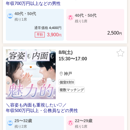
年収700万円以上などの男性
40代・50代
40代・50代
残り1席
残り1席
通常価格
4,400
円
2,500
円
3,900
早割
円
8/8(土)
15:30〜17:00
神戸
個室8対8
複数マッチング
＼容姿も内面も重視したい♡／
年収500万円以上・公務員などの男性
25〜32歳
22〜29歳
残り2席
残り1席