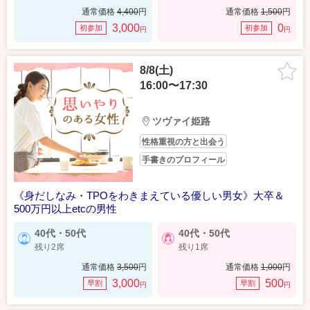
通常価格
4,400
円
通常価格
1,500
円
3,000
0
初参加
初参加
円
円
8/8(土)
16:00〜17:30
ツヴァイ姫路
性格重視の方と出会う
手書きのプロフィール
《身だしなみ・TPOをわきまえている優しい男女》大卒＆
500万円以上etcの男性
40代・50代
40代・50代
残り2席
残り1席
通常価格
3,500
円
通常価格
1,000
円
3,000
500
早割
早割
円
円