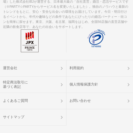
場）した株式会社IBJが運営する、日本最大級の「自社直営」婚活・恋活サービスです
（※PARTY☆PARTYからサービス名を変更いたしました）。独自のノウハウと最新の
トレンドをもとに、安心・安全な出会いの環境をお届けしています。今日・明日行け
るイベントから、年代や趣味などの条件であなたにぴったりの婚活パーティー・街コ
ンを簡単に探せます。東京、大阪、名古屋、福岡をはじめ、全国56店舗の直営店舗や
近隣の飲食店等で、あなたの出会いをサポートします。
運営会社
利用規約
特定商法取引に
個人情報保護方針
基づく表記
よくあるご質問
お問い合わせ
サイトマップ