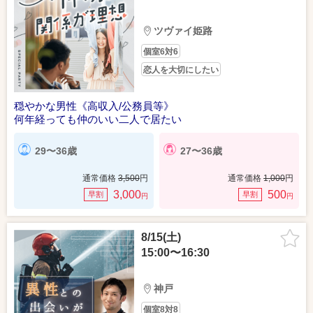
ツヴァイ姫路
個室6対6
恋人を大切にしたい
穏やかな男性《高収入/公務員等》
何年経っても仲のいい二人で居たい
29〜36歳
27〜36歳
通常価格
3,500
円
通常価格
1,000
円
3,000
500
早割
早割
円
円
8/15(土)
15:00〜16:30
神戸
個室8対8