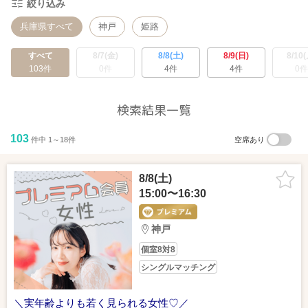
絞り込み
兵庫県すべて
神戸
姫路
すべて
8/7(金)
8/8(土)
8/9(日)
8/10(
103件
0件
4件
4件
0件
検索結果一覧
103
件中 1～18件
空席あり
8/8(土)
15:00〜16:30
神戸
個室8対8
シングルマッチング
＼実年齢よりも若く見られる女性♡／