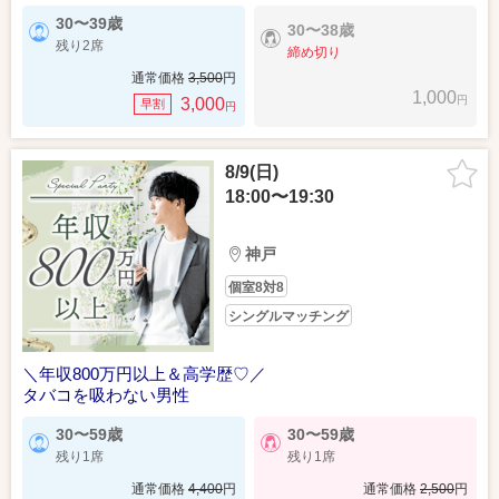
30〜39歳
30〜38歳
残り2席
締め切り
通常価格
3,500
円
1,000
円
3,000
早割
円
8/9(日)
18:00〜19:30
神戸
個室8対8
シングルマッチング
＼年収800万円以上＆高学歴♡／
タバコを吸わない男性
30〜59歳
30〜59歳
残り1席
残り1席
通常価格
4,400
円
通常価格
2,500
円