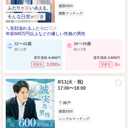
個室8対8
複数マッチング
＼笑顔溢れるふたりに♡／
年収600万円以上などの優しい性格の男性
32〜43歳
30〜39歳
残り1席
残り2席
通常価格
4,400
円
通常価格
2,500
円
3,000
0
初参加
初参加
円
円
8/11(火・祝)
17:00〜18:00
神戸
個室8対8
シングルマッチング