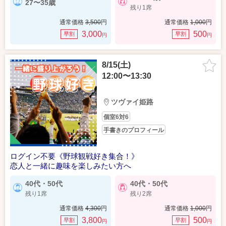
27〜35歳
残り1席
通常価格
3,500
円
通常価格
1,000
円
3,000
500
早割
早割
円
円
8/15(土)
12:00〜13:30
ツヴァイ姫路
個室6対6
手書きのプロフィール
ログイン不要《野球観戦好き集合！》
恋人と一緒に趣味を楽しみたい方へ
40代・50代
40代・50代
残り1席
残り2席
通常価格
4,300
円
通常価格
1,000
円
3,800
500
早割
早割
円
円