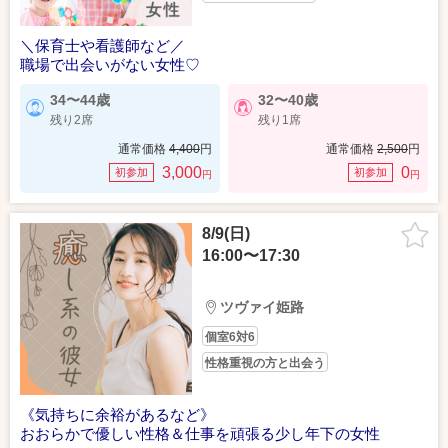
＼保育士や看護師など／
職場で出会いがない女性♡
34〜44歳
32〜40歳
残り2席
残り1席
通常価格
4,400
円
通常価格
2,500
円
3,000
0
初参加
初参加
円
円
8/9(日)
16:00〜17:30
ツヴァイ姫路
個室6対6
性格重視の方と出会う
《気持ちに余裕があるなど》
おおらかで優しい性格＆仕事を頑張る少し年下の女性