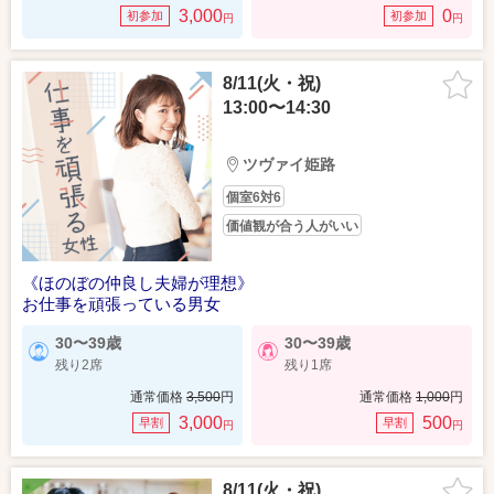
3,000
0
初参加
初参加
円
円
8/11(火・祝)
13:00〜14:30
ツヴァイ姫路
個室6対6
価値観が合う人がいい
《ほのぼの仲良し夫婦が理想》
お仕事を頑張っている男女
30〜39歳
30〜39歳
残り2席
残り1席
通常価格
3,500
円
通常価格
1,000
円
3,000
500
早割
早割
円
円
8/11(火・祝)