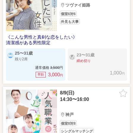
ツヴァイ姫路
個室6対6
外見も大事
《こんな男性と真剣な恋をしたい》
清潔感がある男性限定
25〜31歳
23〜31歳
残り2席
締め切り
通常価格
3,500
円
1,000
円
3,000
早割
円
8/9(日)
14:30〜16:00
神戸
個室8対8
シングルマッチング