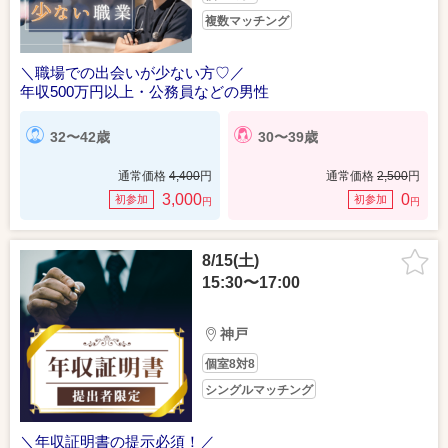
複数マッチング
＼職場での出会いが少ない方♡／
年収500万円以上・公務員などの男性
32〜42歳
30〜39歳
通常価格
4,400
円
通常価格
2,500
円
3,000
0
初参加
初参加
円
円
8/15(土)
15:30〜17:00
神戸
個室8対8
シングルマッチング
＼年収証明書の提示必須！／