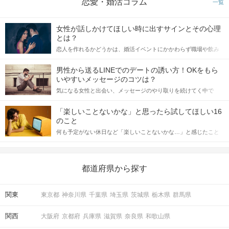
恋愛・婚活コラム
一覧
女性が話しかけてほしい時に出すサインとその心理
とは？
恋人を作れるかどうかは、婚活イベントにかかわらず職場や飲み
会の場で女性が話しかけて欲しい時に出すサインに、早く気づい
てアプローチできるかにも左右されます。 これから恋人作りを本
男性から送るLINEでのデートの誘い方！OKをもら
格的に始めようとしている方は、女性が異性を求めて出すサイン
いやすいメッセージのコツは？
をしっかりと理解し、正しい行動に移せるかどうかが重要。 この
気になる女性と出会い、メッセージのやり取りを続けてく中で
記事では、女性が話しかけて欲しい時に出すサインとその心理を
「この人いいな」と感じたら、次はデートに誘いたくなるもの。
詳しく解説した後、婚活イベントで実際にサインを受け取った場
しかし、中には「どう誘ったらいいの？」とお困りの男性もいら
合にどのような行動に繋げるべきかをご紹介していきます。
「楽しいことないかな」と思ったら試してほしい16
っしゃるのではないでしょうか。 そこで今回は、男性から女性へ
のこと
送るLINEでのデートの誘い方のコツをご紹介します。例文も混じ
何も予定がない休日など「楽しいことないかな…」と感じたこと
えながら解説するので、ぜひ参考にしてください。
がある人もいるのでは？ 日常が退屈に感じるなら、いますぐ楽し
いことを始めましょう！ いますぐ楽しい気分になれる対処法か
ら、恋愛・自分磨き・趣味などジャンル別の楽しいことまで、16
の楽しいことアイデアを集めました♪ いままさに楽しいことを探し
都道府県から探す
ている方は必見です。
関東
東京都
神奈川県
千葉県
埼玉県
茨城県
栃木県
群馬県
関西
大阪府
京都府
兵庫県
滋賀県
奈良県
和歌山県