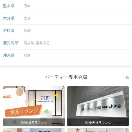
熊本県
熊本
大分県
大分
宮崎県
宮崎
鹿児島県
鹿児島
霧島国分
沖縄県
那覇
パーティー専用会場
一覧
福岡/博多ラウンジ
福岡/天神ラウンジ