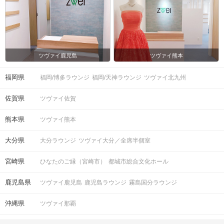
ツヴァイ鹿児島
ツヴァイ熊本
福岡県
福岡/博多ラウンジ
福岡/天神ラウンジ
ツヴァイ北九州
佐賀県
ツヴァイ佐賀
熊本県
ツヴァイ熊本
大分県
大分ラウンジ
ツヴァイ大分／全席半個室
宮崎県
ひなたのご縁（宮崎市）
都城市総合文化ホール
鹿児島県
ツヴァイ鹿児島
鹿児島ラウンジ
霧島国分ラウンジ
沖縄県
ツヴァイ那覇