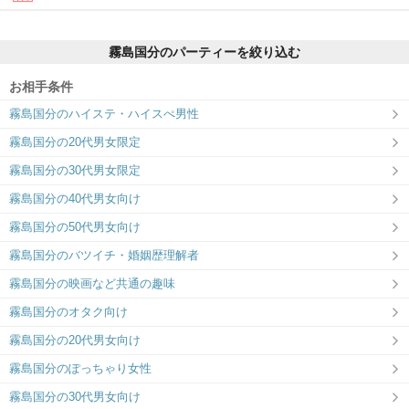
霧島国分のパーティーを絞り込む
お相手条件
霧島国分のハイステ・ハイスぺ男性
霧島国分ラウンジ
霧島国分の20代男女限定
霧島市で唯一の婚活パーティー専用ラウ
ンジ／オシャレな空間で出逢いを演出♪
霧島国分の30代男女限定
霧島国分の40代男女向け
霧島国分の50代男女向け
霧島国分のバツイチ・婚姻歴理解者
霧島国分の映画など共通の趣味
霧島国分のオタク向け
霧島国分の20代男女向け
霧島国分のぽっちゃり女性
霧島国分の30代男女向け