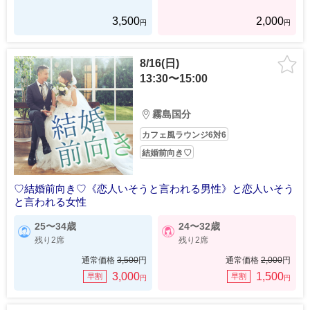
3,500
2,000
円
円
8/16(日)
13:30〜15:00
霧島国分
カフェ風ラウンジ6対6
結婚前向き♡
♡結婚前向き♡《恋人いそうと言われる男性》と恋人いそう
と言われる女性
25〜34歳
24〜32歳
残り2席
残り2席
通常価格
3,500
円
通常価格
2,000
円
3,000
1,500
早割
早割
円
円