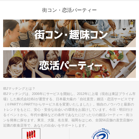
街コン・恋活パーティー
IBJマッチングとは？
IBJマッチングは、2006年にサービスを開始し、2012年に上場（現在は東証プライム市
場）した株式会社IBJが運営する、日本最大級の「自社直営」婚活・恋活サービスです
（※PARTY☆PARTYからサービス名を変更いたしました）。独自のノウハウと最新の
トレンドをもとに、安心・安全な出会いの環境をお届けしています。今日・明日行け
るイベントから、年代や趣味などの条件であなたにぴったりの婚活パーティー・街コ
ンを簡単に探せます。東京、大阪、名古屋、福岡をはじめ、全国56店舗の直営店舗や
近隣の飲食店等で、あなたの出会いをサポートします。