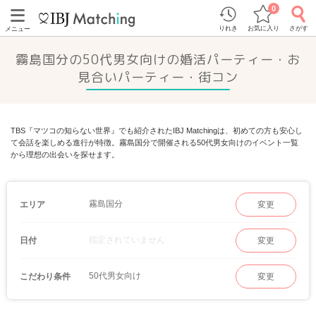
0
りれき
お気に入り
さがす
メニュー
霧島国分の50代男女向けの婚活パーティー・お
見合いパーティー・街コン
TBS『マツコの知らない世界』でも紹介されたIBJ Matchingは、初めての方も安心し
て会話を楽しめる進行が特徴。霧島国分で開催される50代男女向けのイベント一覧
から理想の出会いを探せます。
霧島国分
エリア
変更
指定されていません
日付
変更
50代男女向け
こだわり条件
変更