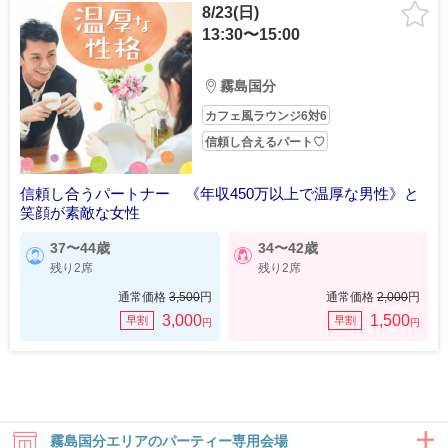
8/23(日)
13:30〜15:00
霧島国分
カフェ風ラウンジ6対6
信頼し合えるパート♡
信頼し合うパートナー 《年収450万以上で温厚な男性》と
笑顔が素敵な女性
37〜44歳
34〜42歳
残り2席
残り2席
通常価格
3,500
円
通常価格
2,000
円
3,000
1,500
早割
早割
円
円
霧島国分エリアのパーティー専用会場