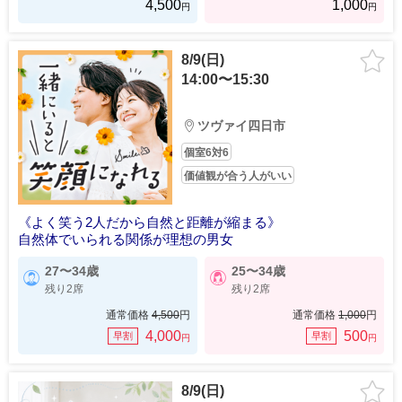
4,500
1,000
円
円
8/9(日)
14:00〜15:30
ツヴァイ四日市
個室6対6
価値観が合う人がいい
《よく笑う2人だから自然と距離が縮まる》
自然体でいられる関係が理想の男女
27〜34歳
25〜34歳
残り2席
残り2席
通常価格
4,500
円
通常価格
1,000
円
4,000
500
早割
早割
円
円
8/9(日)