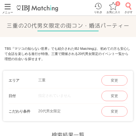
0
りれき
お気に入り
さがす
メニュー
三重の20代男女限定の街コン・婚活パーティー
TBS『マツコの知らない世界』でも紹介されたIBJ Matchingは、初めての方も安心し
て会話を楽しめる進行が特徴。三重で開催される20代男女限定のイベント一覧から
理想の出会いを探せます。
三重
エリア
変更
指定されていません
日付
変更
20代男女限定
こだわり条件
変更
検索結果一覧