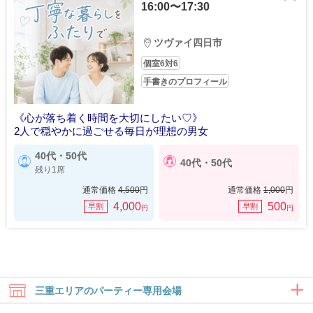
16:00〜17:30
ツヴァイ四日市
個室6対6
手書きのプロフィール
《心が落ち着く時間を大切にしたい♡》
2人で穏やかに過ごせる毎日が理想の男女
40代・50代
40代・50代
残り1席
通常価格
4,500
円
通常価格
1,000
円
4,000
500
早割
早割
円
円
三重エリアのパーティー専用会場