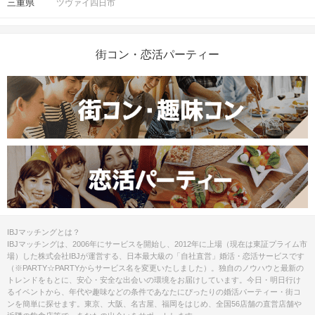
三重県
ツヴァイ四日市
街コン・恋活パーティー
IBJマッチングとは？
IBJマッチングは、2006年にサービスを開始し、2012年に上場（現在は東証プライム市
場）した株式会社IBJが運営する、日本最大級の「自社直営」婚活・恋活サービスです
（※PARTY☆PARTYからサービス名を変更いたしました）。独自のノウハウと最新の
トレンドをもとに、安心・安全な出会いの環境をお届けしています。今日・明日行け
るイベントから、年代や趣味などの条件であなたにぴったりの婚活パーティー・街コ
ンを簡単に探せます。東京、大阪、名古屋、福岡をはじめ、全国56店舗の直営店舗や