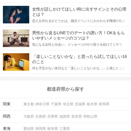
女性が話しかけてほしい時に出すサインとその心理
とは？
恋人を作れるかどうかは、婚活イベントにかかわらず職場や飲み
会の場で女性が話しかけて欲しい時に出すサインに、早く気づい
てアプローチできるかにも左右されます。 これから恋人作りを本
男性から送るLINEでのデートの誘い方！OKをもら
格的に始めようとしている方は、女性が異性を求めて出すサイン
いやすいメッセージのコツは？
をしっかりと理解し、正しい行動に移せるかどうかが重要。 この
気になる女性と出会い、メッセージのやり取りを続けてく中で
記事では、女性が話しかけて欲しい時に出すサインとその心理を
「この人いいな」と感じたら、次はデートに誘いたくなるもの。
詳しく解説した後、婚活イベントで実際にサインを受け取った場
しかし、中には「どう誘ったらいいの？」とお困りの男性もいら
合にどのような行動に繋げるべきかをご紹介していきます。
「楽しいことないかな」と思ったら試してほしい16
っしゃるのではないでしょうか。 そこで今回は、男性から女性へ
のこと
送るLINEでのデートの誘い方のコツをご紹介します。例文も混じ
何も予定がない休日など「楽しいことないかな…」と感じたこと
えながら解説するので、ぜひ参考にしてください。
がある人もいるのでは？ 日常が退屈に感じるなら、いますぐ楽し
いことを始めましょう！ いますぐ楽しい気分になれる対処法か
ら、恋愛・自分磨き・趣味などジャンル別の楽しいことまで、16
の楽しいことアイデアを集めました♪ いままさに楽しいことを探し
都道府県から探す
ている方は必見です。
関東
東京都
神奈川県
千葉県
埼玉県
茨城県
栃木県
群馬県
関西
大阪府
京都府
兵庫県
滋賀県
奈良県
和歌山県
東海
愛知県
静岡県
岐阜県
三重県