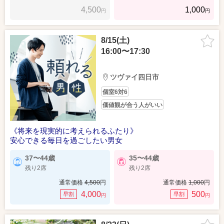
4,500
1,000
円
円
8/15(土)
16:00〜17:30
ツヴァイ四日市
個室6対6
価値観が合う人がいい
《将来を現実的に考えられるふたり》
安心できる毎日を過ごしたい男女
37〜44歳
35〜44歳
残り2席
残り2席
通常価格
4,500
円
通常価格
1,000
円
4,000
500
早割
早割
円
円