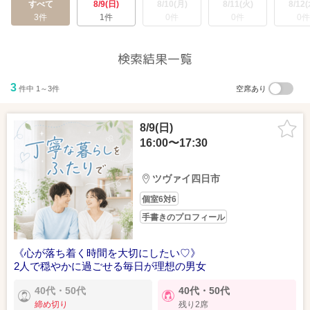
すべて
8/9(日)
8/10(月)
8/11(火)
8/12(
3件
1件
0件
0件
0件
検索結果一覧
3
件中 1～3件
空席あり
8/9(日)
16:00〜17:30
ツヴァイ四日市
個室6対6
手書きのプロフィール
《心が落ち着く時間を大切にしたい♡》
2人で穏やかに過ごせる毎日が理想の男女
40代・50代
40代・50代
締め切り
残り2席