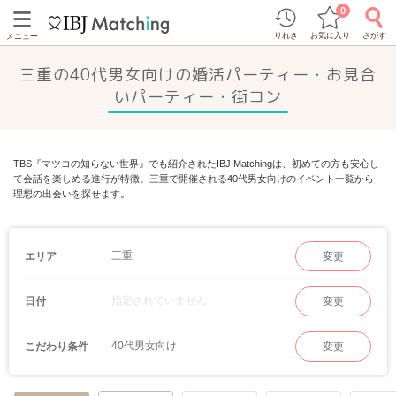
0
りれき
お気に入り
さがす
メニュー
三重の40代男女向けの婚活パーティー・お見合
いパーティー・街コン
TBS『マツコの知らない世界』でも紹介されたIBJ Matchingは、初めての方も安心し
て会話を楽しめる進行が特徴。三重で開催される40代男女向けのイベント一覧から
理想の出会いを探せます。
三重
エリア
変更
指定されていません
日付
変更
40代男女向け
こだわり条件
変更