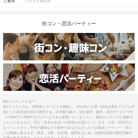
三重県
ツヴァイ四日市
街コン・恋活パーティー
IBJマッチングとは？
IBJマッチングは、2006年にサービスを開始し、2012年に上場（現在は東証プライム市
場）した株式会社IBJが運営する、日本最大級の「自社直営」婚活・恋活サービスです
（※PARTY☆PARTYからサービス名を変更いたしました）。独自のノウハウと最新の
トレンドをもとに、安心・安全な出会いの環境をお届けしています。今日・明日行け
るイベントから、年代や趣味などの条件であなたにぴったりの婚活パーティー・街コ
ンを簡単に探せます。東京、大阪、名古屋、福岡をはじめ、全国56店舗の直営店舗や
近隣の飲食店等で、あなたの出会いをサポートします。