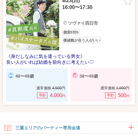
8/23(日)
16:00〜17:30
ツヴァイ四日市
個室6対6
価値観が合う人がいい
《身だしなみに気を遣っている男女》
良い人がいれば結婚を前向きに考えたい♡
40〜49歳
38〜49歳
通常価格
4,500
円
通常価格
1,000
円
4,000
500
早割
早割
円
円
三重エリアのパーティー専用会場