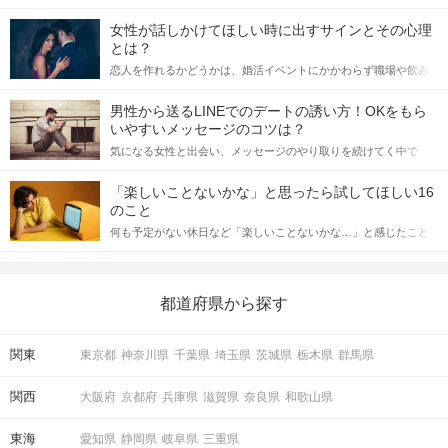
女性が話しかけてほしい時に出すサインとその心理
とは？
恋人を作れるかどうかは、婚活イベントにかかわらず職場や飲み
会の場で女性が話しかけて欲しい時に出すサインに、早く気づい
てアプローチできるかにも左右されます。 これから恋人作りを本
男性から送るLINEでのデートの誘い方！OKをもら
格的に始めようとしている方は、女性が異性を求めて出すサイン
いやすいメッセージのコツは？
をしっかりと理解し、正しい行動に移せるかどうかが重要。 この
気になる女性と出会い、メッセージのやり取りを続けてく中で
記事では、女性が話しかけて欲しい時に出すサインとその心理を
「この人いいな」と感じたら、次はデートに誘いたくなるもの。
詳しく解説した後、婚活イベントで実際にサインを受け取った場
しかし、中には「どう誘ったらいいの？」とお困りの男性もいら
合にどのような行動に繋げるべきかをご紹介していきます。
「楽しいことないかな」と思ったら試してほしい16
っしゃるのではないでしょうか。 そこで今回は、男性から女性へ
のこと
送るLINEでのデートの誘い方のコツをご紹介します。例文も混じ
何も予定がない休日など「楽しいことないかな…」と感じたこと
えながら解説するので、ぜひ参考にしてください。
がある人もいるのでは？ 日常が退屈に感じるなら、いますぐ楽し
いことを始めましょう！ いますぐ楽しい気分になれる対処法か
ら、恋愛・自分磨き・趣味などジャンル別の楽しいことまで、16
の楽しいことアイデアを集めました♪ いままさに楽しいことを探し
都道府県から探す
ている方は必見です。
関東
東京都
神奈川県
千葉県
埼玉県
茨城県
栃木県
群馬県
関西
大阪府
京都府
兵庫県
滋賀県
奈良県
和歌山県
東海
愛知県
静岡県
岐阜県
三重県