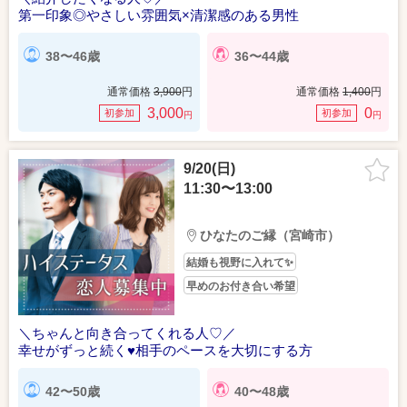
第一印象◎やさしい雰囲気×清潔感のある男性
38〜46歳
36〜44歳
通常価格
3,900
円
通常価格
1,400
円
3,000
0
初参加
初参加
円
円
9/20(日)
11:30〜13:00
ひなたのご縁（宮崎市）
結婚も視野に入れて✨
早めのお付き合い希望
＼ちゃんと向き合ってくれる人♡／
幸せがずっと続く♥相手のペースを大切にする方
42〜50歳
40〜48歳