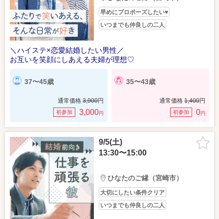
早めにプロポーズしたい♥
いつまでも仲良しの二人
＼ハイステ×恋愛結婚したい男性／
お互いを笑顔にしあえる夫婦が理想♡
37〜45歳
35〜43歳
通常価格
3,900
円
通常価格
1,400
円
3,000
0
初参加
初参加
円
円
9/5(土)
13:30〜15:00
ひなたのご縁（宮崎市）
大切にしたい条件クリア
いつまでも仲良しの二人