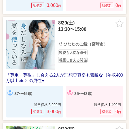
3,000
0
初参加
初参加
円
円
8/29(土)
13:30〜15:00
ひなたのご縁（宮崎市）
容姿も大切な条件
尊重し合える関係
「尊重・尊敬」し合える2人が理想♡容姿も素敵な《年収400
万以上etc》の男性♥
37〜45歳
35〜43歳
通常価格
3,900
円
通常価格
1,400
円
3,000
0
初参加
初参加
円
円