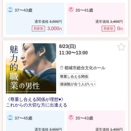
37〜43歳
35〜41歳
通常価格
3,900
円
通常価格
1,400
円
3,000
0
初参加
初参加
円
円
8/23(日)
11:30〜13:00
都城市総合文化ホール
尊重し合える関係
価値観が合う人がいい
《尊重し合える関係が理想♥》
これからの大切な方に出逢える
37〜45歳
35〜43歳
通常価格
3,900
円
通常価格
1,400
円