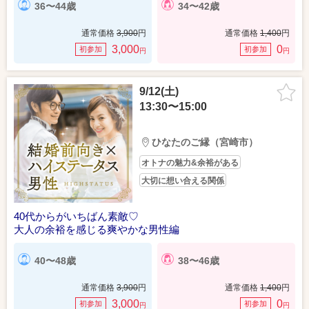
36〜44歳
34〜42歳
通常価格
3,900
円
通常価格
1,400
円
3,000
0
初参加
初参加
円
円
9/12(土)
13:30〜15:00
ひなたのご縁（宮崎市）
オトナの魅力&余裕がある
大切に想い合える関係
40代からがいちばん素敵♡
大人の余裕を感じる爽やかな男性編
40〜48歳
38〜46歳
通常価格
3,900
円
通常価格
1,400
円
3,000
0
初参加
初参加
円
円