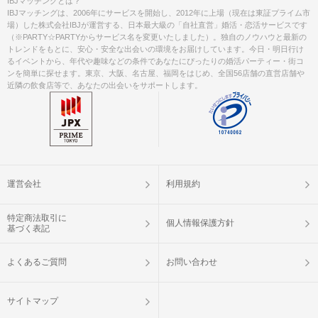
IBJマッチングとは？
IBJマッチングは、2006年にサービスを開始し、2012年に上場（現在は東証プライム市
場）した株式会社IBJが運営する、日本最大級の「自社直営」婚活・恋活サービスです
（※PARTY☆PARTYからサービス名を変更いたしました）。独自のノウハウと最新の
トレンドをもとに、安心・安全な出会いの環境をお届けしています。今日・明日行け
るイベントから、年代や趣味などの条件であなたにぴったりの婚活パーティー・街コ
ンを簡単に探せます。東京、大阪、名古屋、福岡をはじめ、全国56店舗の直営店舗や
近隣の飲食店等で、あなたの出会いをサポートします。
運営会社
利用規約
特定商法取引に
個人情報保護方針
基づく表記
よくあるご質問
お問い合わせ
サイトマップ