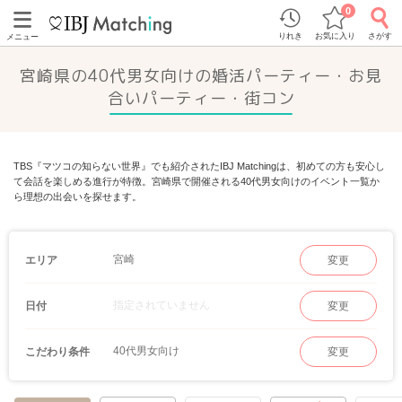
0
りれき
お気に入り
さがす
メニュー
宮崎県の40代男女向けの婚活パーティー・お見
合いパーティー・街コン
TBS『マツコの知らない世界』でも紹介されたIBJ Matchingは、初めての方も安心し
て会話を楽しめる進行が特徴。宮崎県で開催される40代男女向けのイベント一覧か
ら理想の出会いを探せます。
宮崎
エリア
変更
指定されていません
日付
変更
40代男女向け
こだわり条件
変更