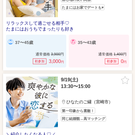
たまにはお家でデートも♥
リラックスして過ごせる相手♡
たまにはおうちでまったりも好き
37〜45歳
35〜43歳
通常価格
3,900
円
通常価格
1,400
円
3,000
0
初参加
初参加
円
円
9/19(土)
13:30〜15:00
ひなたのご縁（宮崎市）
第一印象から素敵！
同じ結婚観→高マッチング
＼紹介したくなる人♡／