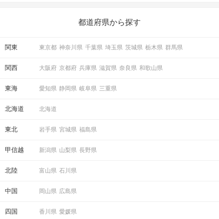
いことを始めましょう！ いますぐ楽しい気分になれる対処法か
ら、恋愛・自分磨き・趣味などジャンル別の楽しいことまで、16
の楽しいことアイデアを集めました♪ いままさに楽しいことを探し
都道府県から探す
ている方は必見です。
関東
東京都
神奈川県
千葉県
埼玉県
茨城県
栃木県
群馬県
関西
大阪府
京都府
兵庫県
滋賀県
奈良県
和歌山県
東海
愛知県
静岡県
岐阜県
三重県
北海道
北海道
東北
岩手県
宮城県
福島県
甲信越
新潟県
山梨県
長野県
北陸
富山県
石川県
中国
岡山県
広島県
四国
香川県
愛媛県