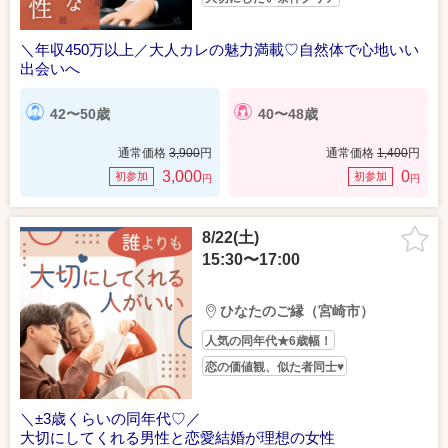
＼年収450万以上／大人カレの魅力満載♡自然体で心地いい
出会いへ
42〜50歳
40〜48歳
通常価格
3,900
円
通常価格
1,400
円
3,000
0
初参加
初参加
円
円
8/22(土)
15:30〜17:00
ひなたのご縁（宮崎市）
人気の同年代★6歳幅！
恋の価値観、似た者同士♥
＼±3歳くらいの同年代♡／
大切にしてくれる男性と恋愛結婚が理想の女性