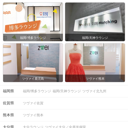
福岡/博多ラウンジ
福岡/天神ラウンジ
ツヴァイ鹿児島
ツヴァイ熊本
福岡県
福岡/博多ラウンジ
福岡/天神ラウンジ
ツヴァイ北九州
佐賀県
ツヴァイ佐賀
熊本県
ツヴァイ熊本
大分県
大分ラウンジ
ツヴァイ大分／全席半個室