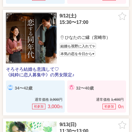
9/12(土)
15:30〜17:00
ひなたのご縁（宮崎市）
結婚も視野に入れて✨
本気の恋を今日から♥
そろそろ結婚も意識して♡
《純粋に恋人募集中》の男女限定♪
34〜42歳
32〜40歳
通常価格
3,900
円
通常価格
1,400
円
3,000
0
初参加
初参加
円
円
9/13(日)
11:30〜13:00