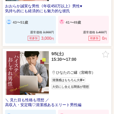
おおらか誠実な男性《年収450万以上》男性♥
気持ち的にも経済的にも魅力的な彼氏
43〜51歳
41〜49歳
通常価格
3,900
円
通常価格
1,400
円
3,000
0
初参加
初参加
円
円
9/5(土)
15:30〜17:00
ひなたのご縁（宮崎市）
清潔感はもちろん大事♥
大切にし合える関係が理想
＼ 見た目も性格も理想 ／
高収入・安定職♡清潔感あるエリート男性編