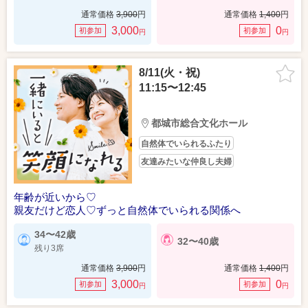
通常価格
3,900
円
通常価格
1,400
円
3,000
0
初参加
初参加
円
円
8/11(火・祝)
11:15〜12:45
都城市総合文化ホール
自然体でいられるふたり
友達みたいな仲良し夫婦
年齢が近いから♡
親友だけど恋人♡ずっと自然体でいられる関係へ
34〜42歳
32〜40歳
残り3席
通常価格
3,900
円
通常価格
1,400
円
3,000
0
初参加
初参加
円
円