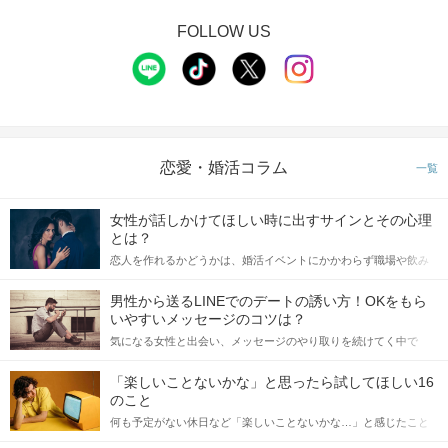
FOLLOW US
恋愛・婚活コラム
一覧
女性が話しかけてほしい時に出すサインとその心理
とは？
恋人を作れるかどうかは、婚活イベントにかかわらず職場や飲み
会の場で女性が話しかけて欲しい時に出すサインに、早く気づい
てアプローチできるかにも左右されます。 これから恋人作りを本
男性から送るLINEでのデートの誘い方！OKをもら
格的に始めようとしている方は、女性が異性を求めて出すサイン
いやすいメッセージのコツは？
をしっかりと理解し、正しい行動に移せるかどうかが重要。 この
気になる女性と出会い、メッセージのやり取りを続けてく中で
記事では、女性が話しかけて欲しい時に出すサインとその心理を
「この人いいな」と感じたら、次はデートに誘いたくなるもの。
詳しく解説した後、婚活イベントで実際にサインを受け取った場
しかし、中には「どう誘ったらいいの？」とお困りの男性もいら
合にどのような行動に繋げるべきかをご紹介していきます。
「楽しいことないかな」と思ったら試してほしい16
っしゃるのではないでしょうか。 そこで今回は、男性から女性へ
のこと
送るLINEでのデートの誘い方のコツをご紹介します。例文も混じ
何も予定がない休日など「楽しいことないかな…」と感じたこと
えながら解説するので、ぜひ参考にしてください。
がある人もいるのでは？ 日常が退屈に感じるなら、いますぐ楽し