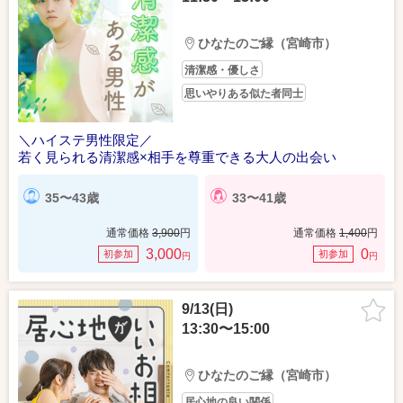
ひなたのご縁（宮崎市）
清潔感・優しさ
思いやりある似た者同士
＼ハイステ男性限定／
若く見られる清潔感×相手を尊重できる大人の出会い
35〜43歳
33〜41歳
通常価格
3,900
円
通常価格
1,400
円
3,000
0
初参加
初参加
円
円
9/13(日)
13:30〜15:00
ひなたのご縁（宮崎市）
居心地の良い関係