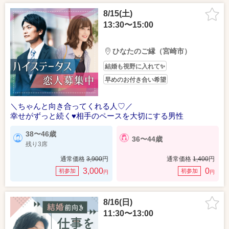
8/15(土)
13:30〜15:00
ひなたのご縁（宮崎市）
結婚も視野に入れて✨
早めのお付き合い希望
＼ちゃんと向き合ってくれる人♡／
幸せがずっと続く♥相手のペースを大切にする男性
38〜46歳
36〜44歳
残り3席
通常価格
3,900
円
通常価格
1,400
円
3,000
0
初参加
初参加
円
円
8/16(日)
11:30〜13:00