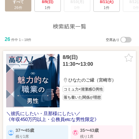
すべて
8/9(日)
8/10(月)
8/11(火)
8/12(
26件
1件
0件
1件
0件
検索結果一覧
26
件中 1～18件
空席あり
8/9(日)
11:30〜13:00
ひなたのご縁（宮崎市）
コミュ力×清潔感◎男性
落ち着いた関係が理想
＼彼氏にしたい・旦那様にしたい／
《年収450万円以上・公務員etcな男性限定》
37〜45歳
35〜43歳
残り1席
残り1席