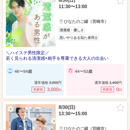
8/30(日)
11:30〜13:00
ひなたのご縁（宮崎市）
清潔感・優しさ
思いやりある似た者同士
＼ハイステ男性限定／
若く見られる清潔感×相手を尊重できる大人の出会い
46〜54歳
44〜52歳
通常価格
3,900
円
通常価格
1,400
円
3,000
0
初参加
初参加
円
円
8/30(日)
13:30〜15:00
ひなたのご縁（宮崎市）