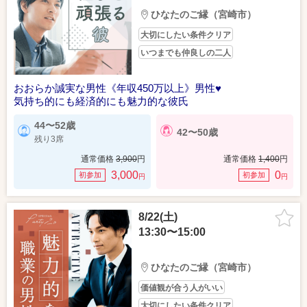
ひなたのご縁（宮崎市）
大切にしたい条件クリア
いつまでも仲良しの二人
おおらか誠実な男性《年収450万以上》男性♥
気持ち的にも経済的にも魅力的な彼氏
44〜52歳
42〜50歳
残り3席
通常価格
3,900
円
通常価格
1,400
円
3,000
0
初参加
初参加
円
円
8/22(土)
13:30〜15:00
ひなたのご縁（宮崎市）
価値観が合う人がいい
大切にしたい条件クリア