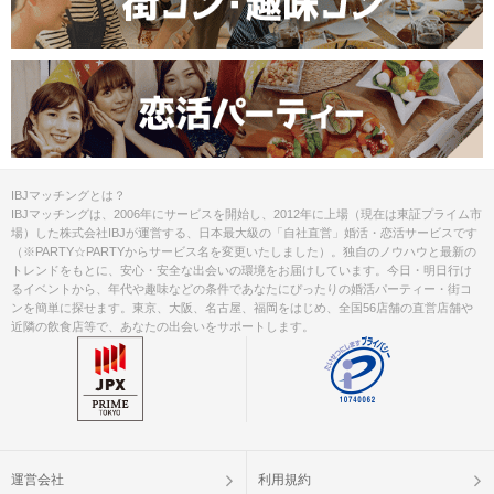
IBJマッチングとは？
IBJマッチングは、2006年にサービスを開始し、2012年に上場（現在は東証プライム市
場）した株式会社IBJが運営する、日本最大級の「自社直営」婚活・恋活サービスです
（※PARTY☆PARTYからサービス名を変更いたしました）。独自のノウハウと最新の
トレンドをもとに、安心・安全な出会いの環境をお届けしています。今日・明日行け
るイベントから、年代や趣味などの条件であなたにぴったりの婚活パーティー・街コ
ンを簡単に探せます。東京、大阪、名古屋、福岡をはじめ、全国56店舗の直営店舗や
近隣の飲食店等で、あなたの出会いをサポートします。
運営会社
利用規約