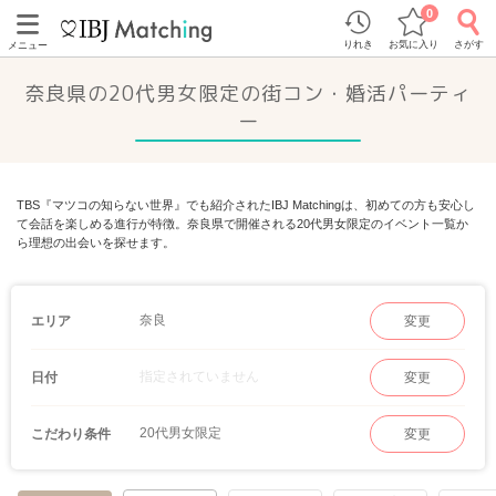
0
りれき
お気に入り
さがす
メニュー
奈良県の20代男女限定の街コン・婚活パーティ
ー
TBS『マツコの知らない世界』でも紹介されたIBJ Matchingは、初めての方も安心し
て会話を楽しめる進行が特徴。奈良県で開催される20代男女限定のイベント一覧か
ら理想の出会いを探せます。
奈良
エリア
変更
指定されていません
日付
変更
20代男女限定
こだわり条件
変更