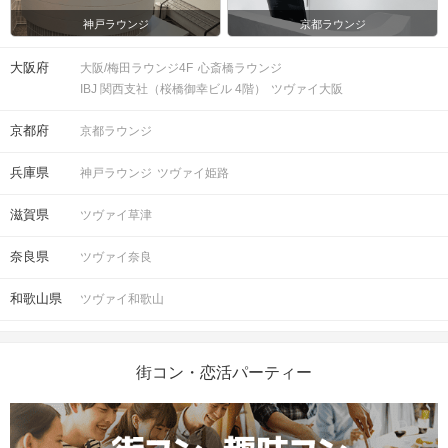
神戸ラウンジ
京都ラウンジ
大阪府
大阪/梅田ラウンジ4F
心斎橋ラウンジ
IBJ 関西支社（桜橋御幸ビル 4階）
ツヴァイ大阪
京都府
京都ラウンジ
兵庫県
神戸ラウンジ
ツヴァイ姫路
滋賀県
ツヴァイ草津
奈良県
ツヴァイ奈良
和歌山県
ツヴァイ和歌山
街コン・恋活パーティー