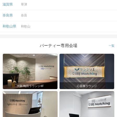
滋賀県
草津
奈良県
奈良
和歌山県
和歌山
パーティー専用会場
一覧
大阪/梅田ラウンジ4F
心斎橋ラウンジ