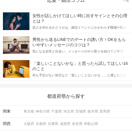
恋愛・婚活コラム
一覧
女性が話しかけてほしい時に出すサインとその心理
とは？
恋人を作れるかどうかは、婚活イベントにかかわらず職場や飲み
会の場で女性が話しかけて欲しい時に出すサインに、早く気づい
てアプローチできるかにも左右されます。 これから恋人作りを本
男性から送るLINEでのデートの誘い方！OKをもら
格的に始めようとしている方は、女性が異性を求めて出すサイン
いやすいメッセージのコツは？
をしっかりと理解し、正しい行動に移せるかどうかが重要。 この
気になる女性と出会い、メッセージのやり取りを続けてく中で
記事では、女性が話しかけて欲しい時に出すサインとその心理を
「この人いいな」と感じたら、次はデートに誘いたくなるもの。
詳しく解説した後、婚活イベントで実際にサインを受け取った場
しかし、中には「どう誘ったらいいの？」とお困りの男性もいら
合にどのような行動に繋げるべきかをご紹介していきます。
「楽しいことないかな」と思ったら試してほしい16
っしゃるのではないでしょうか。 そこで今回は、男性から女性へ
のこと
送るLINEでのデートの誘い方のコツをご紹介します。例文も混じ
何も予定がない休日など「楽しいことないかな…」と感じたこと
えながら解説するので、ぜひ参考にしてください。
がある人もいるのでは？ 日常が退屈に感じるなら、いますぐ楽し
いことを始めましょう！ いますぐ楽しい気分になれる対処法か
ら、恋愛・自分磨き・趣味などジャンル別の楽しいことまで、16
の楽しいことアイデアを集めました♪ いままさに楽しいことを探し
都道府県から探す
ている方は必見です。
関東
東京都
神奈川県
千葉県
埼玉県
茨城県
栃木県
群馬県
関西
大阪府
京都府
兵庫県
滋賀県
奈良県
和歌山県