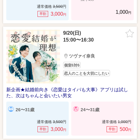
通常価格
3,500
円
1,000
円
3,000
早割
円
9/20(日)
15:00〜16:30
ツヴァイ奈良
個室6対6
恋人のことを大切にしたい
新企画★結婚前向き《恋愛はタイパも大事》アプリは試し
た、次はちゃんと会いたい男女
26〜31歳
24〜31歳
通常価格
3,500
円
通常価格
1,000
円
3,000
500
早割
早割
円
円