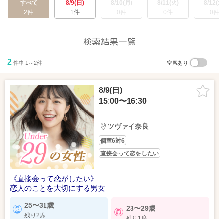
すべて
8/9(日)
8/10(月)
8/11(火)
8/12(
2件
1件
0件
0件
0件
検索結果一覧
2
件中 1～2件
空席あり
8/9(日)
15:00〜16:30
ツヴァイ奈良
個室6対6
直接会って恋をしたい
《直接会って恋がしたい》
恋人のことを大切にする男女
25〜31歳
23〜29歳
残り2席
残り1席