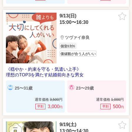
9/13(日)
15:00〜16:30
ツヴァイ奈良
個室6対6
価値観が合う人がいい
《穏やか・約束を守る・気遣い上手》
理想のTOP3を満たす結婚前向きな男女
25〜31歳
23〜29歳
通常価格
3,500
円
通常価格
1,000
円
3,000
500
早割
早割
円
円
9/19(土)
13:00〜14:30