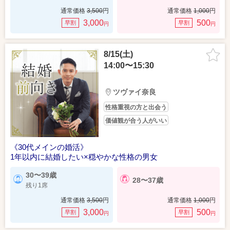
通常価格
3,500
円
通常価格
1,000
円
3,000
500
早割
早割
円
円
8/15(土)
14:00〜15:30
ツヴァイ奈良
性格重視の方と出会う
価値観が合う人がいい
《30代メインの婚活》
1年以内に結婚したい×穏やかな性格の男女
30〜39歳
28〜37歳
残り1席
通常価格
3,500
円
通常価格
1,000
円
3,000
500
早割
早割
円
円