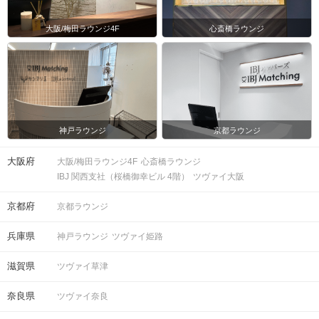
大阪/梅田ラウンジ4F
心斎橋ラウンジ
神戸ラウンジ
京都ラウンジ
大阪府
大阪/梅田ラウンジ4F
心斎橋ラウンジ
IBJ 関西支社（桜橋御幸ビル 4階）
ツヴァイ大阪
京都府
京都ラウンジ
兵庫県
神戸ラウンジ
ツヴァイ姫路
滋賀県
ツヴァイ草津
奈良県
ツヴァイ奈良