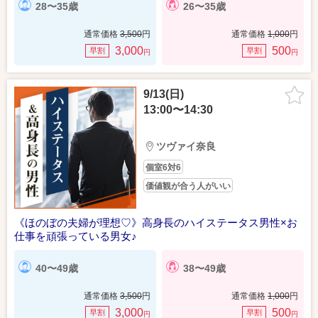
28〜35歳
26〜35歳
通常価格
3,500
円
通常価格
1,000
円
3,000
500
早割
早割
円
円
9/13(日)
13:00〜14:30
ツヴァイ奈良
個室6対6
価値観が合う人がいい
《ほのぼの夫婦が理想♡》高身長のハイステータス男性×お
仕事を頑張っている男女♪
40〜49歳
38〜49歳
通常価格
3,500
円
通常価格
1,000
円
3,000
500
早割
早割
円
円