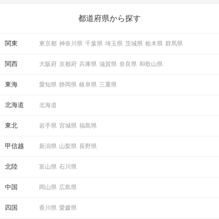
いことを始めましょう！ いますぐ楽しい気分になれる対処法か
ら、恋愛・自分磨き・趣味などジャンル別の楽しいことまで、16
の楽しいことアイデアを集めました♪ いままさに楽しいことを探し
都道府県から探す
ている方は必見です。
関東
東京都
神奈川県
千葉県
埼玉県
茨城県
栃木県
群馬県
関西
大阪府
京都府
兵庫県
滋賀県
奈良県
和歌山県
東海
愛知県
静岡県
岐阜県
三重県
北海道
北海道
東北
岩手県
宮城県
福島県
甲信越
新潟県
山梨県
長野県
北陸
富山県
石川県
中国
岡山県
広島県
四国
香川県
愛媛県