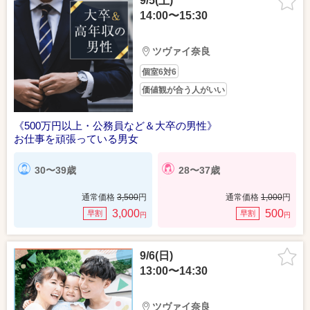
9/5(土)
14:00〜15:30
ツヴァイ奈良
個室6対6
価値観が合う人がいい
《500万円以上・公務員など＆大卒の男性》
お仕事を頑張っている男女
30〜39歳
28〜37歳
通常価格
3,500
円
通常価格
1,000
円
3,000
500
早割
早割
円
円
9/6(日)
13:00〜14:30
ツヴァイ奈良