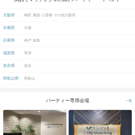
大阪府
梅田
難波
心斎橋
その他大阪府
京都府
京都
兵庫県
神戸
姫路
滋賀県
草津
奈良県
奈良
和歌山県
和歌山
パーティー専用会場
一覧