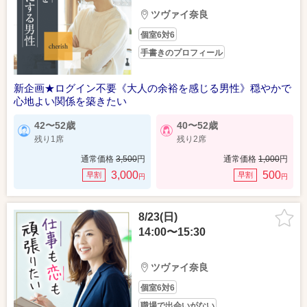
ツヴァイ奈良
個室6対6
手書きのプロフィール
新企画★ログイン不要《大人の余裕を感じる男性》穏やかで
心地よい関係を築きたい
42〜52歳
40〜52歳
残り1席
残り2席
通常価格
3,500
円
通常価格
1,000
円
3,000
500
早割
早割
円
円
8/23(日)
14:00〜15:30
ツヴァイ奈良
個室6対6
職場で出会いがない