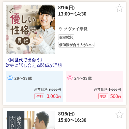
8/16(日)
13:00〜14:30
ツヴァイ奈良
個室6対6
価値観が合う人がいい
《同世代で出会う》
対等に話し合える関係が理想
26〜33歳
24〜33歳
通常価格
3,500
円
通常価格
1,000
円
3,000
500
早割
早割
円
円
8/16(日)
15:00〜16:30