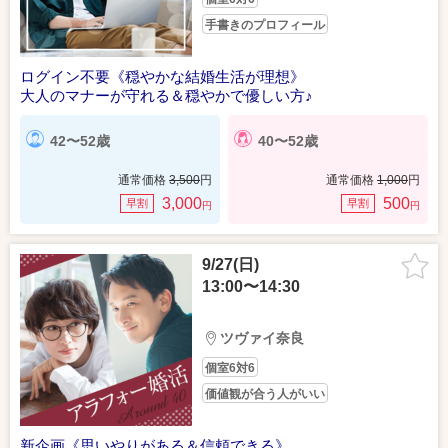
手書きのプロフィール
ログイン不要《穏やかな結婚生活が理想》
大人のマナーが守れる＆穏やかで優しい方♪
42〜52歳
40〜52歳
通常価格
3,500
円
通常価格
1,000
円
3,000
500
早割
早割
円
円
9/27(日)
13:00〜14:30
ツヴァイ奈良
個室6対6
価値観が合う人がいい
新企画《思いやりがある＆信頼できる》