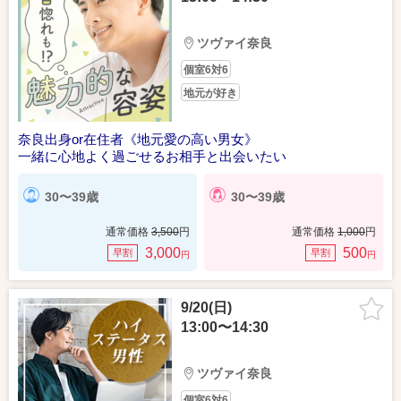
ツヴァイ奈良
個室6対6
地元が好き
奈良出身or在住者《地元愛の高い男女》
一緒に心地よく過ごせるお相手と出会いたい
30〜39歳
30〜39歳
通常価格
3,500
円
通常価格
1,000
円
3,000
500
早割
早割
円
円
9/20(日)
13:00〜14:30
ツヴァイ奈良
個室6対6