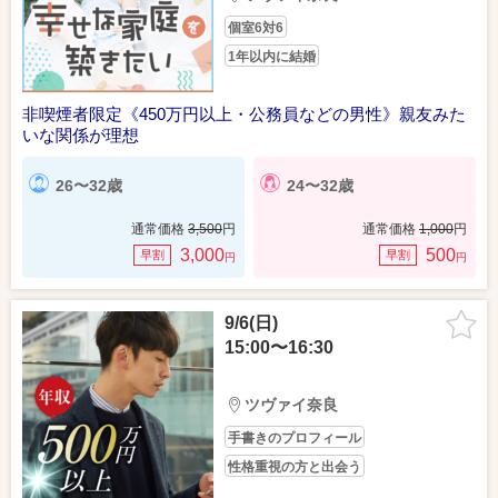
個室6対6
1年以内に結婚
非喫煙者限定《450万円以上・公務員などの男性》親友みた
いな関係が理想
26〜32歳
24〜32歳
通常価格
3,500
円
通常価格
1,000
円
3,000
500
早割
早割
円
円
9/6(日)
15:00〜16:30
ツヴァイ奈良
手書きのプロフィール
性格重視の方と出会う