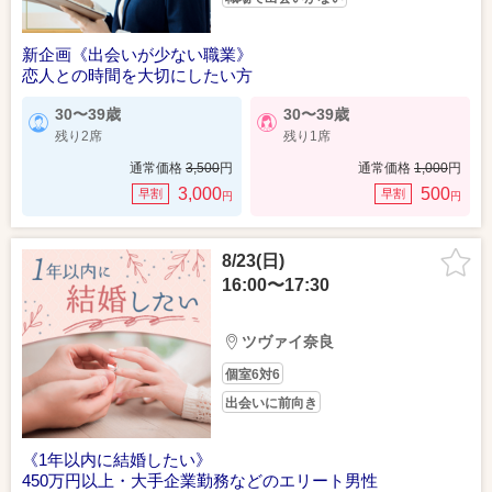
新企画《出会いが少ない職業》
恋人との時間を大切にしたい方
30〜39歳
30〜39歳
残り2席
残り1席
通常価格
3,500
円
通常価格
1,000
円
3,000
500
早割
早割
円
円
8/23(日)
16:00〜17:30
ツヴァイ奈良
個室6対6
出会いに前向き
《1年以内に結婚したい》
450万円以上・大手企業勤務などのエリート男性