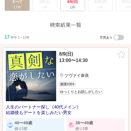
すべて
8/8(土)
8/9(日)
8/10(月)
8/11(
17件
0件
1件
0件
0件
検索結果一覧
17
件中 1～17件
空席あり
8/9(日)
13:00〜14:30
ツヴァイ奈良
個室6対6
ゆっくりとお話しがしたい
人生のパートナー探し《40代メイン》
結婚後もデートを楽しみたい男女
40〜49歳
38〜49歳
残り2席
残り2席