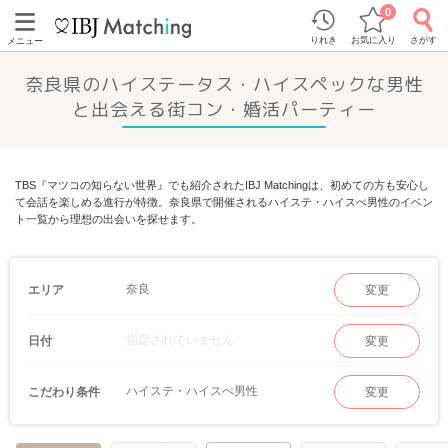
0
りれき
お気に入り
さがす
メニュー
奈良県のハイステータス・ハイスペックな男性
と出会える街コン・婚活パーティー
TBS『マツコの知らない世界』でも紹介されたIBJ Matchingは、初めての方も安心し
て会話を楽しめる進行が特徴。奈良県で開催されるハイステ・ハイスぺ男性のイベン
ト一覧から理想の出会いを探せます。
奈良
エリア
変更
指定されていません
日付
変更
ハイステ・ハイスぺ男性
こだわり条件
変更