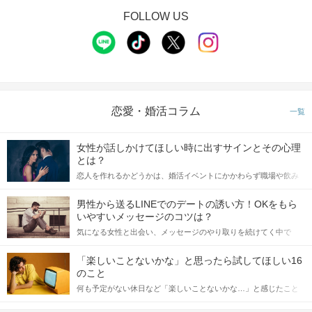
FOLLOW US
恋愛・婚活コラム
一覧
女性が話しかけてほしい時に出すサインとその心理
とは？
恋人を作れるかどうかは、婚活イベントにかかわらず職場や飲み
会の場で女性が話しかけて欲しい時に出すサインに、早く気づい
てアプローチできるかにも左右されます。 これから恋人作りを本
男性から送るLINEでのデートの誘い方！OKをもら
格的に始めようとしている方は、女性が異性を求めて出すサイン
いやすいメッセージのコツは？
をしっかりと理解し、正しい行動に移せるかどうかが重要。 この
気になる女性と出会い、メッセージのやり取りを続けてく中で
記事では、女性が話しかけて欲しい時に出すサインとその心理を
「この人いいな」と感じたら、次はデートに誘いたくなるもの。
詳しく解説した後、婚活イベントで実際にサインを受け取った場
しかし、中には「どう誘ったらいいの？」とお困りの男性もいら
合にどのような行動に繋げるべきかをご紹介していきます。
「楽しいことないかな」と思ったら試してほしい16
っしゃるのではないでしょうか。 そこで今回は、男性から女性へ
のこと
送るLINEでのデートの誘い方のコツをご紹介します。例文も混じ
何も予定がない休日など「楽しいことないかな…」と感じたこと
えながら解説するので、ぜひ参考にしてください。
がある人もいるのでは？ 日常が退屈に感じるなら、いますぐ楽し