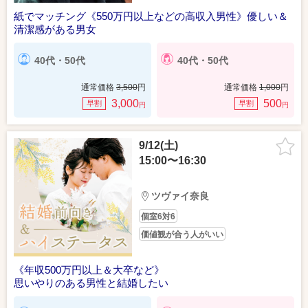
紙でマッチング《550万円以上などの高収入男性》優しい＆
清潔感がある男女
40代・50代
40代・50代
通常価格
3,500
円
通常価格
1,000
円
3,000
500
早割
早割
円
円
9/12(土)
15:00〜16:30
ツヴァイ奈良
個室6対6
価値観が合う人がいい
《年収500万円以上＆大卒など》
思いやりのある男性と結婚したい