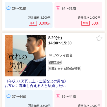
26〜31歳
24〜31歳
通常価格
3,500
円
通常価格
1,000
円
3,000
500
早割
早割
円
円
8/29(土)
14:00〜15:30
ツヴァイ奈良
個室6対6
尊重し合える関係が理想
《年収500万円以上・士業などの男性》
お互いに尊重し合える人と結婚したい
37〜44歳
35〜44歳
通常価格
3,500
円
通常価格
1,000
円