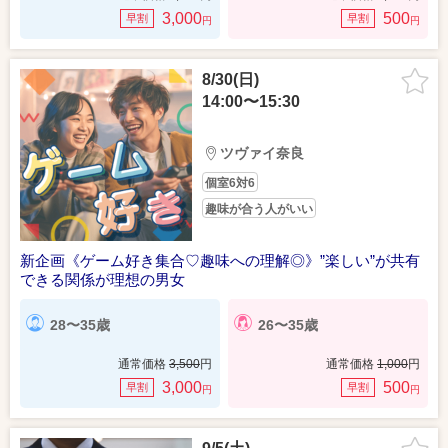
3,000
500
早割
早割
円
円
8/30(日)
14:00〜15:30
ツヴァイ奈良
個室6対6
趣味が合う人がいい
新企画《ゲーム好き集合♡趣味への理解◎》”楽しい”が共有
できる関係が理想の男女
28〜35歳
26〜35歳
通常価格
3,500
円
通常価格
1,000
円
3,000
500
早割
早割
円
円