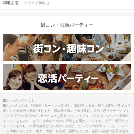
和歌山県
ツヴァイ和歌山
街コン・恋活パーティー
IBJマッチングとは？
IBJマッチングは、2006年にサービスを開始し、2012年に上場（現在は東証プライム市
場）した株式会社IBJが運営する、日本最大級の「自社直営」婚活・恋活サービスです
（※PARTY☆PARTYからサービス名を変更いたしました）。独自のノウハウと最新の
トレンドをもとに、安心・安全な出会いの環境をお届けしています。今日・明日行け
るイベントから、年代や趣味などの条件であなたにぴったりの婚活パーティー・街コ
ンを簡単に探せます。東京、大阪、名古屋、福岡をはじめ、全国56店舗の直営店舗や