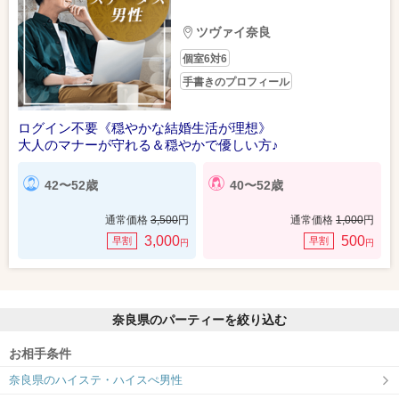
ツヴァイ奈良
個室6対6
手書きのプロフィール
ログイン不要《穏やかな結婚生活が理想》
大人のマナーが守れる＆穏やかで優しい方♪
42〜52歳
40〜52歳
通常価格
3,500
円
通常価格
1,000
円
3,000
500
早割
早割
円
円
奈良県のパーティーを絞り込む
お相手条件
奈良県のハイステ・ハイスぺ男性