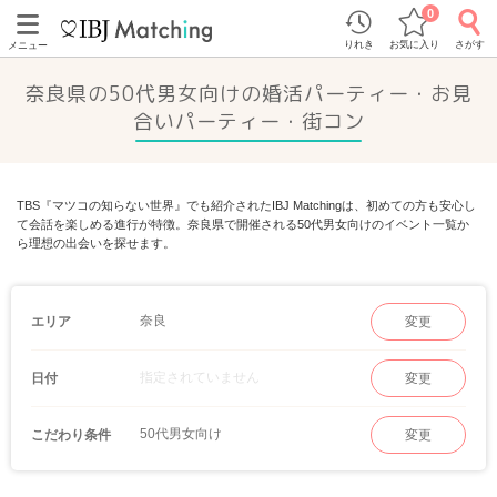
0
りれき
お気に入り
さがす
メニュー
奈良県の50代男女向けの婚活パーティー・お見
合いパーティー・街コン
TBS『マツコの知らない世界』でも紹介されたIBJ Matchingは、初めての方も安心し
て会話を楽しめる進行が特徴。奈良県で開催される50代男女向けのイベント一覧か
ら理想の出会いを探せます。
奈良
エリア
変更
指定されていません
日付
変更
50代男女向け
こだわり条件
変更