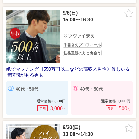
9/6(日)
15:00〜16:30
ツヴァイ奈良
手書きのプロフィール
性格重視の方と出会う
紙でマッチング《550万円以上などの高収入男性》優しい＆
清潔感がある男女
40代・50代
40代・50代
通常価格
3,500
円
通常価格
1,000
円
3,000
500
早割
早割
円
円
9/20(日)
13:00〜14:30