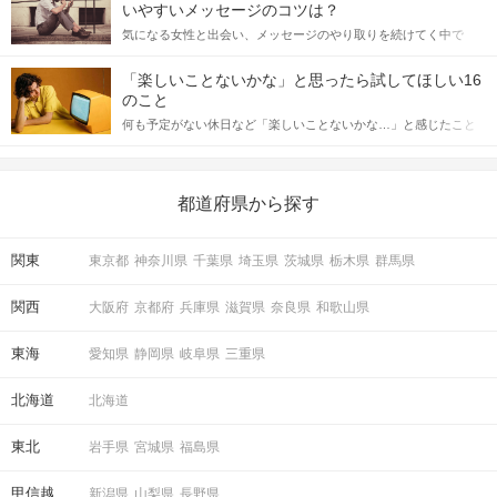
格的に始めようとしている方は、女性が異性を求めて出すサイン
いやすいメッセージのコツは？
をしっかりと理解し、正しい行動に移せるかどうかが重要。 この
気になる女性と出会い、メッセージのやり取りを続けてく中で
記事では、女性が話しかけて欲しい時に出すサインとその心理を
「この人いいな」と感じたら、次はデートに誘いたくなるもの。
詳しく解説した後、婚活イベントで実際にサインを受け取った場
しかし、中には「どう誘ったらいいの？」とお困りの男性もいら
合にどのような行動に繋げるべきかをご紹介していきます。
「楽しいことないかな」と思ったら試してほしい16
っしゃるのではないでしょうか。 そこで今回は、男性から女性へ
のこと
送るLINEでのデートの誘い方のコツをご紹介します。例文も混じ
何も予定がない休日など「楽しいことないかな…」と感じたこと
えながら解説するので、ぜひ参考にしてください。
がある人もいるのでは？ 日常が退屈に感じるなら、いますぐ楽し
いことを始めましょう！ いますぐ楽しい気分になれる対処法か
ら、恋愛・自分磨き・趣味などジャンル別の楽しいことまで、16
の楽しいことアイデアを集めました♪ いままさに楽しいことを探し
都道府県から探す
ている方は必見です。
関東
東京都
神奈川県
千葉県
埼玉県
茨城県
栃木県
群馬県
関西
大阪府
京都府
兵庫県
滋賀県
奈良県
和歌山県
東海
愛知県
静岡県
岐阜県
三重県
北海道
北海道
東北
岩手県
宮城県
福島県
甲信越
新潟県
山梨県
長野県