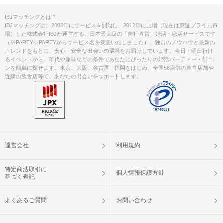
IBJマッチングとは？
IBJマッチングは、2006年にサービスを開始し、2012年に上場（現在は東証プライム市
場）した株式会社IBJが運営する、日本最大級の「自社直営」婚活・恋活サービスです
（※PARTY☆PARTYからサービス名を変更いたしました）。独自のノウハウと最新の
トレンドをもとに、安心・安全な出会いの環境をお届けしています。今日・明日行け
るイベントから、年代や趣味などの条件であなたにぴったりの婚活パーティー・街コ
ンを簡単に探せます。東京、大阪、名古屋、福岡をはじめ、全国56店舗の直営店舗や
近隣の飲食店等で、あなたの出会いをサポートします。
運営会社
利用規約
特定商法取引に
個人情報保護方針
基づく表記
よくあるご質問
お問い合わせ