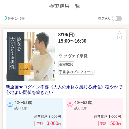
検索結果一覧
3
件中 1～3件
空席あり
8/16(日)
15:00〜16:30
ツヴァイ奈良
個室6対6
手書きのプロフィール
新企画★ログイン不要《大人の余裕を感じる男性》穏やかで
心地よい関係を築きたい
42〜52歳
40〜52歳
残り1席
残り2席
通常価格
3,500
円
通常価格
1,000
円
3,000
500
早割
早割
円
円