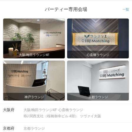
パーティー専用会場
一覧
大阪/梅田ラウンジ4F
心斎橋ラウンジ
神戸ラウンジ
京都ラウンジ
大阪府
大阪/梅田ラウンジ4F
心斎橋ラウンジ
IBJ 関西支社（桜橋御幸ビル 4階）
ツヴァイ大阪
京都府
京都ラウンジ