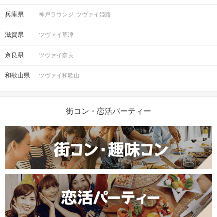
兵庫県
神戸ラウンジ
ツヴァイ姫路
滋賀県
ツヴァイ草津
奈良県
ツヴァイ奈良
和歌山県
ツヴァイ和歌山
街コン・恋活パーティー