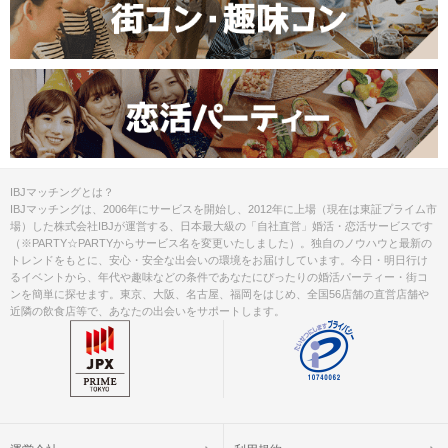
IBJマッチングとは？
IBJマッチングは、2006年にサービスを開始し、2012年に上場（現在は東証プライム市
場）した株式会社IBJが運営する、日本最大級の「自社直営」婚活・恋活サービスです
（※PARTY☆PARTYからサービス名を変更いたしました）。独自のノウハウと最新の
トレンドをもとに、安心・安全な出会いの環境をお届けしています。今日・明日行け
るイベントから、年代や趣味などの条件であなたにぴったりの婚活パーティー・街コ
ンを簡単に探せます。東京、大阪、名古屋、福岡をはじめ、全国56店舗の直営店舗や
近隣の飲食店等で、あなたの出会いをサポートします。