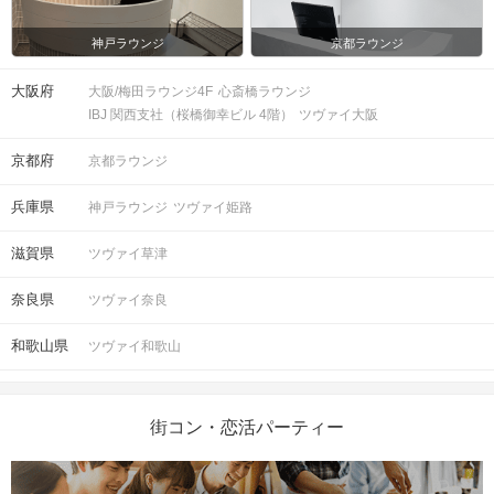
神戸ラウンジ
京都ラウンジ
大阪府
大阪/梅田ラウンジ4F
心斎橋ラウンジ
IBJ 関西支社（桜橋御幸ビル 4階）
ツヴァイ大阪
京都府
京都ラウンジ
兵庫県
神戸ラウンジ
ツヴァイ姫路
滋賀県
ツヴァイ草津
奈良県
ツヴァイ奈良
和歌山県
ツヴァイ和歌山
街コン・恋活パーティー