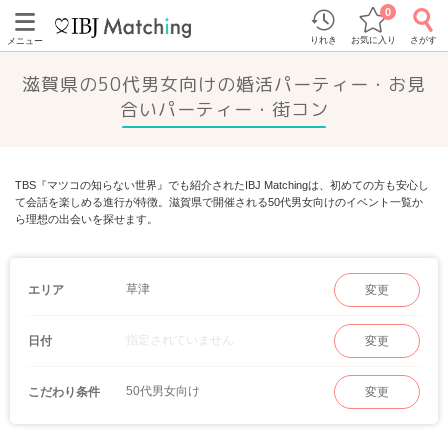
0
りれき
お気に入り
さがす
メニュー
滋賀県の50代男女向けの婚活パーティー・お見
合いパーティー・街コン
TBS『マツコの知らない世界』でも紹介されたIBJ Matchingは、初めての方も安心し
て会話を楽しめる進行が特徴。滋賀県で開催される50代男女向けのイベント一覧か
ら理想の出会いを探せます。
草津
エリア
変更
指定されていません
日付
変更
50代男女向け
こだわり条件
変更