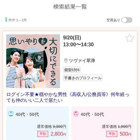
検索結果一覧
1
件中 1～1件
空席あり
9/20(日)
13:00〜14:30
ツヴァイ草津
個室6対6
手書きのプロフィール
ログイン不要★穏やかな男性《高収入/公務員等》何年経っ
ても仲のいい二人で居たい
40代・50代
40代・50代
通常価格
3,300
円
通常価格
1,000
円
2,800
500
早割
早割
円
円