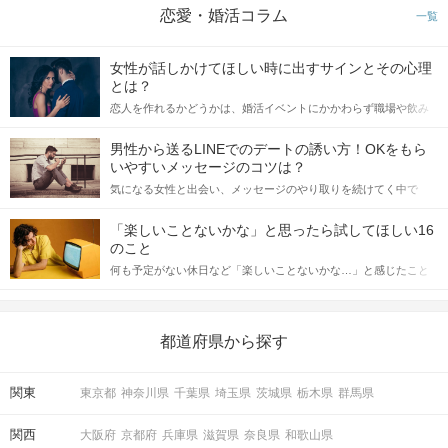
恋愛・婚活コラム
一覧
女性が話しかけてほしい時に出すサインとその心理
とは？
恋人を作れるかどうかは、婚活イベントにかかわらず職場や飲み
会の場で女性が話しかけて欲しい時に出すサインに、早く気づい
てアプローチできるかにも左右されます。 これから恋人作りを本
男性から送るLINEでのデートの誘い方！OKをもら
格的に始めようとしている方は、女性が異性を求めて出すサイン
いやすいメッセージのコツは？
をしっかりと理解し、正しい行動に移せるかどうかが重要。 この
気になる女性と出会い、メッセージのやり取りを続けてく中で
記事では、女性が話しかけて欲しい時に出すサインとその心理を
「この人いいな」と感じたら、次はデートに誘いたくなるもの。
詳しく解説した後、婚活イベントで実際にサインを受け取った場
しかし、中には「どう誘ったらいいの？」とお困りの男性もいら
合にどのような行動に繋げるべきかをご紹介していきます。
「楽しいことないかな」と思ったら試してほしい16
っしゃるのではないでしょうか。 そこで今回は、男性から女性へ
のこと
送るLINEでのデートの誘い方のコツをご紹介します。例文も混じ
何も予定がない休日など「楽しいことないかな…」と感じたこと
えながら解説するので、ぜひ参考にしてください。
がある人もいるのでは？ 日常が退屈に感じるなら、いますぐ楽し
いことを始めましょう！ いますぐ楽しい気分になれる対処法か
ら、恋愛・自分磨き・趣味などジャンル別の楽しいことまで、16
の楽しいことアイデアを集めました♪ いままさに楽しいことを探し
都道府県から探す
ている方は必見です。
関東
東京都
神奈川県
千葉県
埼玉県
茨城県
栃木県
群馬県
関西
大阪府
京都府
兵庫県
滋賀県
奈良県
和歌山県