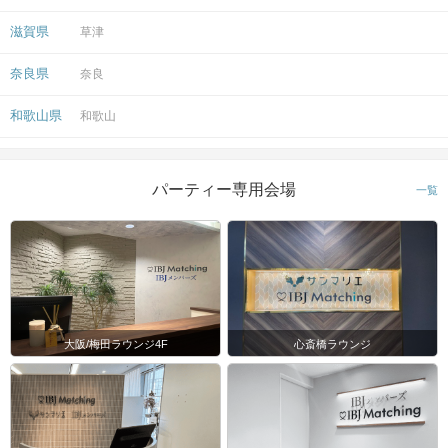
滋賀県
草津
奈良県
奈良
和歌山県
和歌山
パーティー専用会場
一覧
大阪/梅田ラウンジ4F
心斎橋ラウンジ