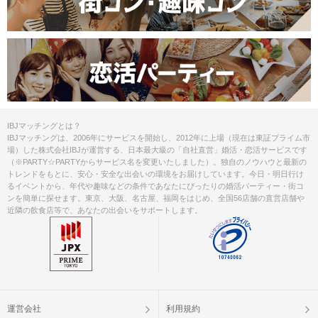
IBJマッチングとは？
IBJマッチングは、2006年にサービスを開始し、2012年に上場（現在は東証プライム市
場）した株式会社IBJが運営する、日本最大級の「自社直営」婚活・恋活サービスです
（※PARTY☆PARTYからサービス名を変更いたしました）。独自のノウハウと最新の
トレンドをもとに、安心・安全な出会いの環境をお届けしています。今日・明日行け
るイベントから、年代や趣味などの条件であなたにぴったりの婚活パーティー・街コ
ンを簡単に探せます。東京、大阪、名古屋、福岡をはじめ、全国56店舗の直営店舗や
近隣の飲食店等で、あなたの出会いをサポートします。
運営会社
利用規約