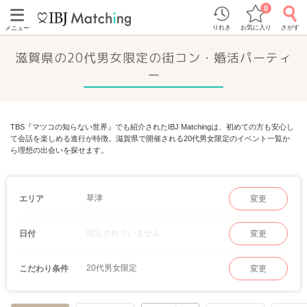
0
りれき
お気に入り
さがす
メニュー
滋賀県の20代男女限定の街コン・婚活パーティ
ー
TBS『マツコの知らない世界』でも紹介されたIBJ Matchingは、初めての方も安心し
て会話を楽しめる進行が特徴。滋賀県で開催される20代男女限定のイベント一覧か
ら理想の出会いを探せます。
草津
エリア
変更
指定されていません
日付
変更
20代男女限定
こだわり条件
変更