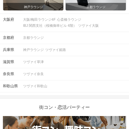
神戸ラウンジ
京都ラウンジ
大阪府
大阪/梅田ラウンジ4F
心斎橋ラウンジ
IBJ 関西支社（桜橋御幸ビル 4階）
ツヴァイ大阪
京都府
京都ラウンジ
兵庫県
神戸ラウンジ
ツヴァイ姫路
滋賀県
ツヴァイ草津
奈良県
ツヴァイ奈良
和歌山県
ツヴァイ和歌山
街コン・恋活パーティー