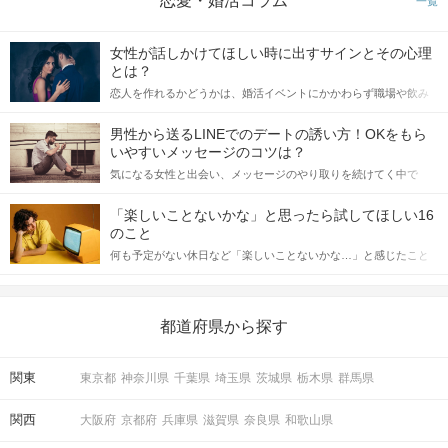
恋愛・婚活コラム
一覧
女性が話しかけてほしい時に出すサインとその心理
とは？
恋人を作れるかどうかは、婚活イベントにかかわらず職場や飲み
会の場で女性が話しかけて欲しい時に出すサインに、早く気づい
てアプローチできるかにも左右されます。 これから恋人作りを本
男性から送るLINEでのデートの誘い方！OKをもら
格的に始めようとしている方は、女性が異性を求めて出すサイン
いやすいメッセージのコツは？
をしっかりと理解し、正しい行動に移せるかどうかが重要。 この
気になる女性と出会い、メッセージのやり取りを続けてく中で
記事では、女性が話しかけて欲しい時に出すサインとその心理を
「この人いいな」と感じたら、次はデートに誘いたくなるもの。
詳しく解説した後、婚活イベントで実際にサインを受け取った場
しかし、中には「どう誘ったらいいの？」とお困りの男性もいら
合にどのような行動に繋げるべきかをご紹介していきます。
「楽しいことないかな」と思ったら試してほしい16
っしゃるのではないでしょうか。 そこで今回は、男性から女性へ
のこと
送るLINEでのデートの誘い方のコツをご紹介します。例文も混じ
何も予定がない休日など「楽しいことないかな…」と感じたこと
えながら解説するので、ぜひ参考にしてください。
がある人もいるのでは？ 日常が退屈に感じるなら、いますぐ楽し
いことを始めましょう！ いますぐ楽しい気分になれる対処法か
ら、恋愛・自分磨き・趣味などジャンル別の楽しいことまで、16
の楽しいことアイデアを集めました♪ いままさに楽しいことを探し
都道府県から探す
ている方は必見です。
関東
東京都
神奈川県
千葉県
埼玉県
茨城県
栃木県
群馬県
関西
大阪府
京都府
兵庫県
滋賀県
奈良県
和歌山県