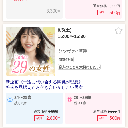
通常価格
1,000
円
3,300
円
500
早割
円
9/5(土)
15:00〜16:30
ツヴァイ草津
個室6対6
恋人のことを大切にしたい
新企画《一途に想い合える関係が理想》
将来を見据えたお付き合いがしたい男女
24〜29歳
20〜29歳
残り2席
残り1席
通常価格
3,300
円
通常価格
1,000
円
2,800
500
早割
早割
円
円