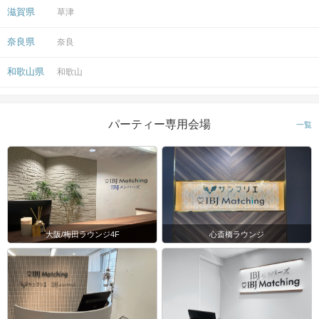
滋賀県
草津
奈良県
奈良
和歌山県
和歌山
パーティー専用会場
一覧
大阪/梅田ラウンジ4F
心斎橋ラウンジ