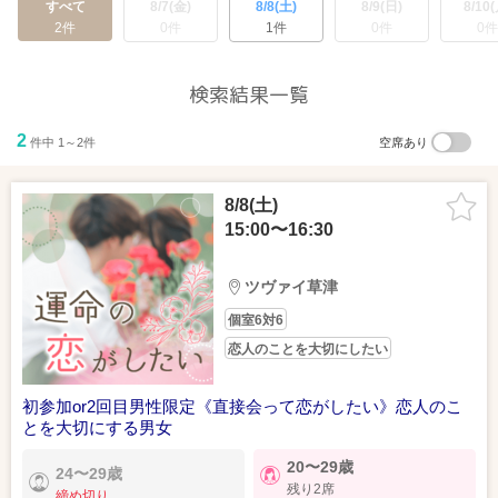
すべて
8/7(金)
8/8(土)
8/9(日)
8/10(
2件
0件
1件
0件
0件
検索結果一覧
2
件中 1～2件
空席あり
8/8(土)
15:00〜16:30
ツヴァイ草津
個室6対6
恋人のことを大切にしたい
初参加or2回目男性限定《直接会って恋がしたい》恋人のこ
とを大切にする男女
20〜29歳
24〜29歳
残り2席
締め切り