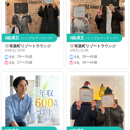
3組成立
3組成立
（シングルマッチング）
（シングルマッチング）
有楽町リゾートラウンジ
有楽町リゾートラウンジ
1/10(土) 13:20
1/3(土) 11:00
29〜36歳
39〜46歳
8名
8名
27〜33歳
38〜44歳
8名
9名