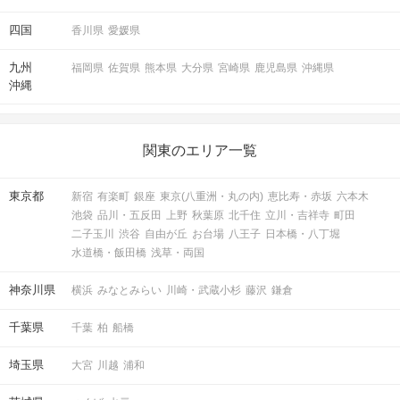
四国
香川県
愛媛県
九州
福岡県
佐賀県
熊本県
大分県
宮崎県
鹿児島県
沖縄県
沖縄
関東のエリア一覧
東京都
新宿
有楽町
銀座
東京(八重洲・丸の内)
恵比寿・赤坂
六本木
池袋
品川・五反田
上野
秋葉原
北千住
立川・吉祥寺
町田
二子玉川
渋谷
自由が丘
お台場
八王子
日本橋・八丁堀
水道橋・飯田橋
浅草・両国
神奈川県
横浜
みなとみらい
川崎・武蔵小杉
藤沢
鎌倉
千葉県
千葉
柏
船橋
埼玉県
大宮
川越
浦和