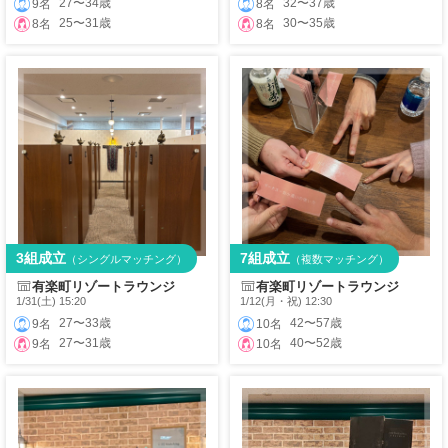
27〜34歳
32〜37歳
9名
8名
25〜31歳
30〜35歳
8名
8名
3組成立
7組成立
（シングルマッチング）
（複数マッチング）
有楽町リゾートラウンジ
有楽町リゾートラウンジ
1/31(土) 15:20
1/12(月・祝) 12:30
27〜33歳
42〜57歳
9名
10名
27〜31歳
40〜52歳
9名
10名