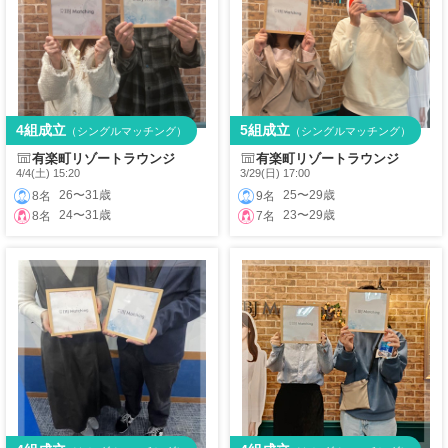
4組成立
5組成立
（シングルマッチング）
（シングルマッチング）
有楽町リゾートラウンジ
有楽町リゾートラウンジ
4/4(土) 15:20
3/29(日) 17:00
26〜31歳
25〜29歳
8名
9名
24〜31歳
23〜29歳
8名
7名