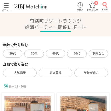
0
りれき
お気に入り
さがす
メニュー
有楽町リゾートラウンジ
婚活パーティー開催レポート
年齢で絞り込む
20代
30代
40代
50代
制限なし
企画で絞り込む
人気職業
容姿重視
年齢が近い
56
件中 19～36件