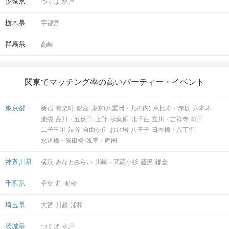
茨城県
つくば
水戸
栃木県
宇都宮
群馬県
高崎
関東でマッチング率の高いパーティー・イベント
東京都
新宿
有楽町
銀座
東京(八重洲・丸の内)
恵比寿・赤坂
六本木
池袋
品川・五反田
上野
秋葉原
北千住
立川・吉祥寺
町田
二子玉川
渋谷
自由が丘
お台場
八王子
日本橋・八丁堀
水道橋・飯田橋
浅草・両国
神奈川県
横浜
みなとみらい
川崎・武蔵小杉
藤沢
鎌倉
千葉県
千葉
柏
船橋
埼玉県
大宮
川越
浦和
茨城県
つくば
水戸