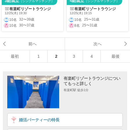
3組成立
4組成立
（シングルマッチング）
（シングルマッチング）
有楽町リゾートラウンジ
有楽町リゾートラウンジ
12/25(木) 19:30
12/25(木) 19:15
32〜39歳
25〜31歳
10名
10名
30〜37歳
25〜31歳
10名
8名
前へ
次へ
最初
1
2
3
4
最後
有楽町リゾートラウンジについ
てもっと詳しく
有楽町駅 徒歩1分
婚活パーティーの特長