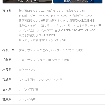
東京ラウンジ5F
有楽町リゾートラウンジ
東京都
新宿西口ラウンジ11F
銀座ラウンジ
東京ラウンジ5F
有楽町リゾートラウンジ
東京ラウンジ4F
有楽町ラウンジ
新宿南口ラウンジ6F
恵比寿アネックス
新宿/OAK LOUNGE
北千住ミルディス通りラウンジ
サンマリエ本社オペラシティ41F
ツヴァイ立川
ツヴァイ町田
赤坂/GREEN JACKET LOUNGE
東急歌舞伎町タワーLOUNGE
サンマリエ本社 東京オペラシティ40F
神奈川県
横浜ラウンジ
みなとみらいラウンジ
ツヴァイ藤沢
千葉県
千葉ラウンジ
ツヴァイ柏
ツヴァイ船橋
埼玉県
大宮ラウンジ
茨城県
つくば学園ラウンジ
ツヴァイ水戸
栃木県
ツヴァイ宇都宮
群馬県
ツヴァイ高崎