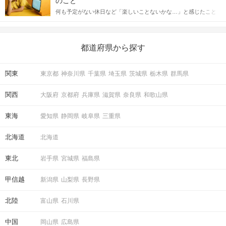
のこと
送るLINEでのデートの誘い方のコツをご紹介します。例文も混じ
何も予定がない休日など「楽しいことないかな…」と感じたこと
えながら解説するので、ぜひ参考にしてください。
がある人もいるのでは？ 日常が退屈に感じるなら、いますぐ楽し
いことを始めましょう！ いますぐ楽しい気分になれる対処法か
ら、恋愛・自分磨き・趣味などジャンル別の楽しいことまで、16
の楽しいことアイデアを集めました♪ いままさに楽しいことを探し
都道府県から探す
ている方は必見です。
関東
東京都
神奈川県
千葉県
埼玉県
茨城県
栃木県
群馬県
関西
大阪府
京都府
兵庫県
滋賀県
奈良県
和歌山県
東海
愛知県
静岡県
岐阜県
三重県
北海道
北海道
東北
岩手県
宮城県
福島県
甲信越
新潟県
山梨県
長野県
北陸
富山県
石川県
中国
岡山県
広島県