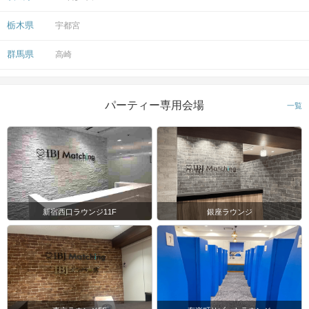
栃木県
宇都宮
群馬県
高崎
パーティー専用会場
一覧
新宿西口ラウンジ11F
銀座ラウンジ