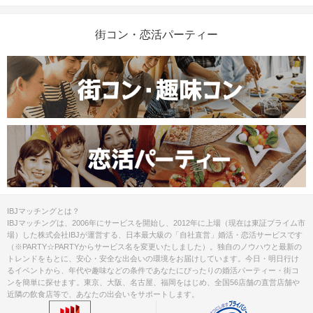
街コン・恋活パーティー
IBJマッチングとは？
IBJマッチングは、2006年にサービスを開始し、2012年に上場（現在は東証プライム市
場）した株式会社IBJが運営する、日本最大級の「自社直営」婚活・恋活サービスです
（※PARTY☆PARTYからサービス名を変更いたしました）。独自のノウハウと最新の
トレンドをもとに、安心・安全な出会いの環境をお届けしています。今日・明日行け
るイベントから、年代や趣味などの条件であなたにぴったりの婚活パーティー・街コ
ンを簡単に探せます。東京、大阪、名古屋、福岡をはじめ、全国56店舗の直営店舗や
近隣の飲食店等で、あなたの出会いをサポートします。