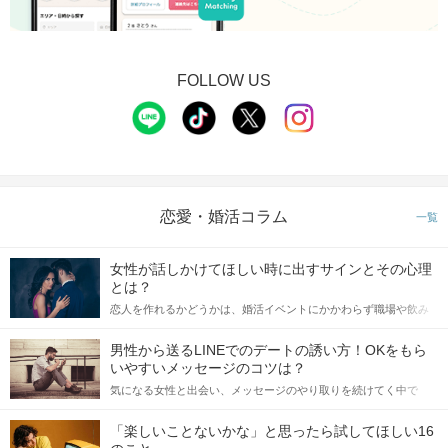
FOLLOW US
恋愛・婚活コラム
一覧
女性が話しかけてほしい時に出すサインとその心理
とは？
恋人を作れるかどうかは、婚活イベントにかかわらず職場や飲み
会の場で女性が話しかけて欲しい時に出すサインに、早く気づい
てアプローチできるかにも左右されます。 これから恋人作りを本
男性から送るLINEでのデートの誘い方！OKをもら
格的に始めようとしている方は、女性が異性を求めて出すサイン
いやすいメッセージのコツは？
をしっかりと理解し、正しい行動に移せるかどうかが重要。 この
気になる女性と出会い、メッセージのやり取りを続けてく中で
記事では、女性が話しかけて欲しい時に出すサインとその心理を
「この人いいな」と感じたら、次はデートに誘いたくなるもの。
詳しく解説した後、婚活イベントで実際にサインを受け取った場
しかし、中には「どう誘ったらいいの？」とお困りの男性もいら
合にどのような行動に繋げるべきかをご紹介していきます。
「楽しいことないかな」と思ったら試してほしい16
っしゃるのではないでしょうか。 そこで今回は、男性から女性へ