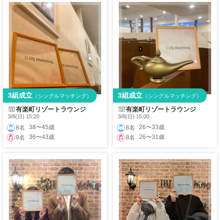
3組成立
3組成立
（シングルマッチング）
（シングルマッチング）
有楽町リゾートラウンジ
有楽町リゾートラウンジ
3/8(日) 15:20
3/8(日) 15:00
38〜45歳
26〜33歳
8名
8名
36〜43歳
26〜31歳
9名
8名