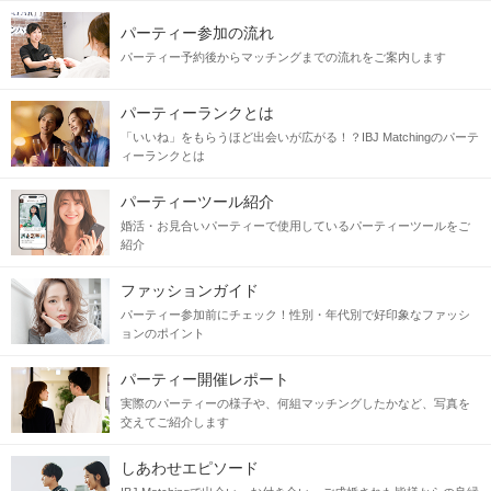
パーティー参加の流れ
パーティー予約後からマッチングまでの流れをご案内します
パーティーランクとは
「いいね」をもらうほど出会いが広がる！？IBJ Matchingのパーテ
ィーランクとは
今回はそんな必須アイテム
パーティーツール紹介
「ハンドクリーム」を作成します
♡
婚活・お見合いパーティーで使用しているパーティーツールをご
2人の思い出の品になるかも・・・？
紹介
ファッションガイド
《グループ交流で自然と距離が縮まる》
パーティー参加前にチェック！性別・年代別で好印象なファッシ
ワイワイ楽しみながら盛り上がれる♪
ョンのポイント
初心者の方でも安心してご参加いただけます！
パーティー開催レポート
《作品に個性が出て楽しい》
実際のパーティーの様子や、何組マッチングしたかなど、写真を
同じものを作っていても、
交えてご紹介します
お一人ずつの色が出るのが面白い！
香りの違いなどでお話も広がる♡
しあわせエピソード