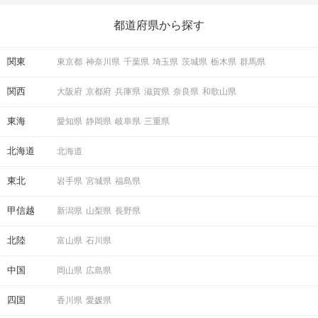
ら、恋愛・自分磨き・趣味などジャンル別の楽しいことまで、16
の楽しいことアイデアを集めました♪ いままさに楽しいことを探し
都道府県から探す
ている方は必見です。
関東
東京都
神奈川県
千葉県
埼玉県
茨城県
栃木県
群馬県
STEP2
定刻になったら・・・
関西
大阪府
京都府
兵庫県
滋賀県
奈良県
和歌山県
③はじめましての方と自己紹介
④ゲームや交流会
東海
⑤解散
愛知県
静岡県
岐阜県
三重県
・お茶やかんたんなお菓子をご用意します
北海道
北海道
・初めての方でも参加しやすいようにサーク
ル長がサポートします！
東北
岩手県
宮城県
福島県
STEP3
解散
甲信越
新潟県
山梨県
長野県
オープンチャット
最後に、
を共有しま
北陸
富山県
石川県
す！
写真の共有や次回の活動日をこちらに掲載し
中国
岡山県
広島県
ます。
※オープンチャットは個人アカウントには紐
四国
香川県
愛媛県
づけされていない為
お相手に連絡先が知らされるご心配はござ