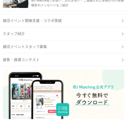
IBJ Matchingで出会い、お付き合い・ご成婚された皆様からの良縁
報告やメッセージをご紹介
＃有楽町 #ものづくり #ゆっくり話せる
婚活イベント開催支援・コラボ実績
当日の流れ
『
モカ』
40・50代社会人クラブ
スタッフ紹介
◎カフェ感覚でほっと一息つけるような
婚活イベントスタッフ募集
憩いの場にしたいという願いが込められています
活動メンバー募集中♪
接客・接遇コンテスト
もっと気軽に男女関係なく交友関係も広げたい。
※
オープンチャット
へご招待しますので2回目以降は定期的な予定
の確認ができます♪
※当サークルは土日祝日を中心に定期的に活動を行います。
※※男女比は特に設けませんが大幅に偏らないように調整する場
合もあります。
費用は、参加時のみなのでお好きな時にご参加ください。
毎回ご参加いただいても、時々のご参加でも、
もちろん単発でのご参加もＯＫです！