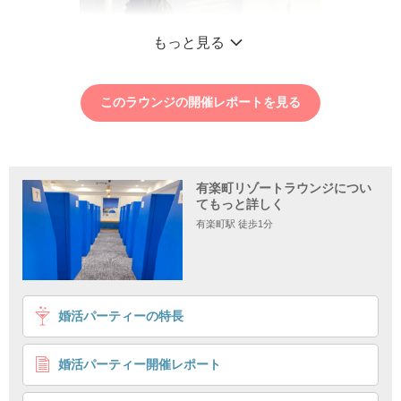
もっと見る
このラウンジの開催レポートを見る
有楽町リゾートラウンジについ
てもっと詳しく
有楽町駅 徒歩1分
1
2
3
4
婚活パーティーの特長
＼女性満席╱オリジナルハンドクリーム作り！これか
らの季節にピッタリ♡
婚活パーティー開催レポート
6対6
一緒にものづくり体験