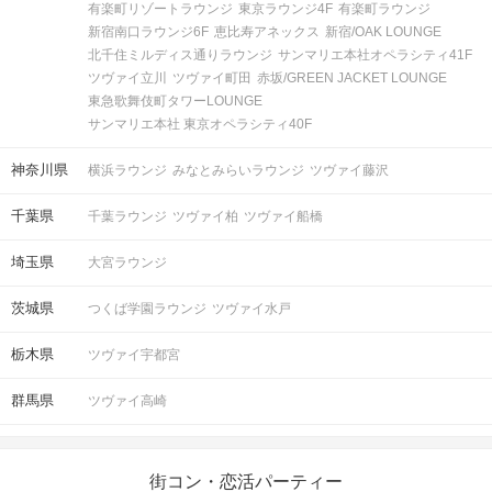
有楽町リゾートラウンジ
東京ラウンジ4F
有楽町ラウンジ
※キャッシュバック・割引チケット等
新宿南口ラウンジ6F
恵比寿アネックス
新宿/OAK LOUNGE
対象外
北千住ミルディス通りラウンジ
サンマリエ本社オペラシティ41F
※全額保証クーポン対象外
ツヴァイ立川
ツヴァイ町田
赤坂/GREEN JACKET LOUNGE
東急歌舞伎町タワーLOUNGE
開始時刻に遅れてご到着される場合
サンマリエ本社 東京オペラシティ40F
は、事前に
公式LINE
よりご一報くださ
い。
神奈川県
横浜ラウンジ
みなとみらいラウンジ
ツヴァイ藤沢
お電話での問い合わせ窓口はございま
せん。
千葉県
千葉ラウンジ
ツヴァイ柏
ツヴァイ船橋
また、
原則30分以上の遅れてのご参加
をお断りをしています。
注意事項
埼玉県
大宮ラウンジ
公共交通機関の延着時や道に迷われた
場合も同様ですので、お時間に余裕を
茨城県
つくば学園ラウンジ
ツヴァイ水戸
持ってお越しください
栃木県
ツヴァイ宇都宮
ご参加の皆さまに気持ちよく参加して
いただくためにも、
群馬県
お客様やスタッフに対し利用規約に反
ツヴァイ高崎
する行為があった場合は
今後IBJサービスの利用をご遠慮いただ
くことがございますので、
街コン・恋活パーティー
ご理解とご協力をお願いいたします。