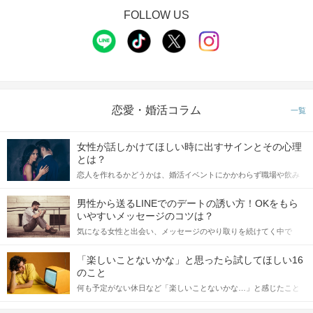
FOLLOW US
イベントの流れ
STEP1
受付開始（開催10分前より受付OK）
QRコードにて受付をおこないます。
恋愛・婚活コラム
一覧
①公式アプリのダウンロード
②本人確認書類の事前アップロード
に、ご協力をお願いいたします。
女性が話しかけてほしい時に出すサインとその心理
※上記①②が完了していない場合、
とは？
ご参加いただくことができません。
恋人を作れるかどうかは、婚活イベントにかかわらず職場や飲み
会の場で女性が話しかけて欲しい時に出すサインに、早く気づい
受付後、有楽町リゾート店”フォレストタウ
てアプローチできるかにも左右されます。 これから恋人作りを本
男性から送るLINEでのデートの誘い方！OKをもら
ン”へとご案内します
格的に始めようとしている方は、女性が異性を求めて出すサイン
いやすいメッセージのコツは？
をしっかりと理解し、正しい行動に移せるかどうかが重要。 この
気になる女性と出会い、メッセージのやり取りを続けてく中で
記事では、女性が話しかけて欲しい時に出すサインとその心理を
「この人いいな」と感じたら、次はデートに誘いたくなるもの。
詳しく解説した後、婚活イベントで実際にサインを受け取った場
しかし、中には「どう誘ったらいいの？」とお困りの男性もいら
合にどのような行動に繋げるべきかをご紹介していきます。
「楽しいことないかな」と思ったら試してほしい16
っしゃるのではないでしょうか。 そこで今回は、男性から女性へ
のこと
送るLINEでのデートの誘い方のコツをご紹介します。例文も混じ
何も予定がない休日など「楽しいことないかな…」と感じたこと
えながら解説するので、ぜひ参考にしてください。
がある人もいるのでは？ 日常が退屈に感じるなら、いますぐ楽し
いことを始めましょう！ いますぐ楽しい気分になれる対処法か