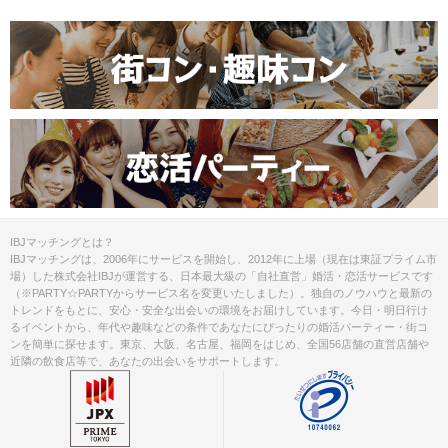
ご予約手続き完了後、お客様都合によ
キャンセル
りキャンセルされた場合、参加費と同
について
額のキャンセル料が発生します。
掲載開始日：2023/7/14
IBJマッチングとは？
IBJマッチングは、2006年にサービスを開始し、2012年に上場（現在は東証プライム市
場）した株式会社IBJが運営する、日本最大級の「自社直営」婚活・恋活サービスです
（※PARTY☆PARTYからサービス名を変更いたしました）。独自のノウハウと最新の
トレンドをもとに、安心・安全な出会いの環境をお届けしています。今日・明日行け
るイベントから、年代や趣味などの条件であなたにぴったりの婚活パーティー・街コ
ンを簡単に探せます。東京、大阪、名古屋、福岡をはじめ、全国56店舗の直営店舗や
近隣の飲食店等で、あなたの出会いをサポートします。