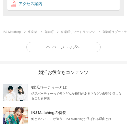
企画詳細
アクセス案内
40・50代社会人クラブ
『モカ』
同世代の憩いの場として集まりませんか
IBJ Matching
東京都
有楽町
有楽町リゾートラウンジ
有楽町リゾートラ
ページトップへ
婚活お役立ちコンテンツ
-ハンドクリーム-
婚活パーティーとは
婚活パーティーって何？どんな種類がある？などの疑問や気にな
ることを解説
保湿成分が配合されており、
乾燥した手肌に塗ると、しっとりうるおいます。
これからの季節には手放せません！
IBJ Matchingの特長
他と比べてここが違う！IBJ Matchingが選ばれる理由とは