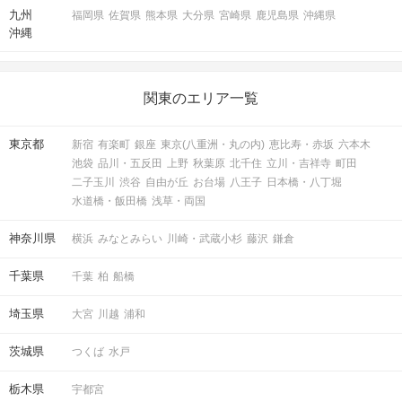
九州
いません。
福岡県
佐賀県
熊本県
大分県
宮崎県
鹿児島県
沖縄県
沖縄
・当日はお茶やかんたんなお菓子をご用意し
ます
・初めての方でも参加しやすいようにサーク
関東のエリア一覧
ル長がサポートするのでご安心ください
東京都
新宿
有楽町
銀座
東京(八重洲・丸の内)
恵比寿・赤坂
六本木
池袋
品川・五反田
上野
秋葉原
北千住
立川・吉祥寺
町田
アクセス
二子玉川
渋谷
自由が丘
お台場
八王子
日本橋・八丁堀
水道橋・飯田橋
浅草・両国
有楽町リゾートラウンジ
1
有楽町駅から徒歩
分
神奈川県
横浜
みなとみらい
川崎・武蔵小杉
藤沢
鎌倉
〒100-0006
東京都千代田区有楽町2-10-1 東京交通
千葉県
千葉
柏
船橋
会館6階
埼玉県
大宮
川越
浦和
茨城県
つくば
水戸
開催場所
栃木県
宇都宮