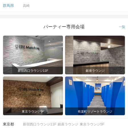
～2時間程度を予定。
群馬県
高崎
（各企画毎に異なります。進行状況に
時間
より、前後する可能性がございま
す。）
パーティー専用会場
一覧
6対6程度で進行予定（最少開催人数：
3対3）
※人数調整をしておりますが、無断キ
人数
ャンセルなどで
人数差が生じてしまう場合がありま
す。
新宿西口ラウンジ11F
銀座ラウンジ
スマートフォン・顔写真付きの身分証
（運転免許証、マイナンバーカード、
持ち物
パスポートなど）
お食事
お茶、お菓子類（持ち込み自由）
飲み物
東京ラウンジ5F
有楽町リゾートラウンジ
清潔感のある服装でお越しください
服装
東京都
新宿西口ラウンジ11F
銀座ラウンジ
東京ラウンジ5F