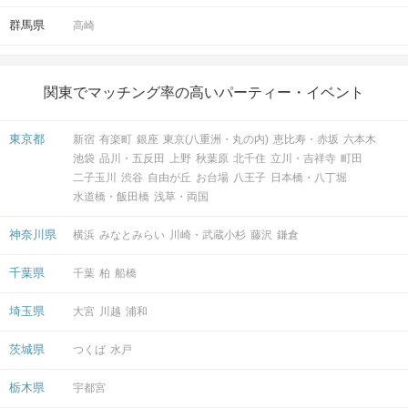
群馬県
高崎
関東でマッチング率の高いパーティー・イベント
マップ・アクセス案内を見る
東京都
新宿
有楽町
銀座
東京(八重洲・丸の内)
恵比寿・赤坂
六本木
池袋
品川・五反田
上野
秋葉原
北千住
立川・吉祥寺
町田
二子玉川
渋谷
自由が丘
お台場
八王子
日本橋・八丁堀
水道橋・飯田橋
浅草・両国
神奈川県
横浜
みなとみらい
川崎・武蔵小杉
藤沢
鎌倉
会場
千葉県
千葉
柏
船橋
埼玉県
大宮
川越
浦和
茨城県
つくば
水戸
注意事項
栃木県
宇都宮
15分前より受付開始。開催は1時間半