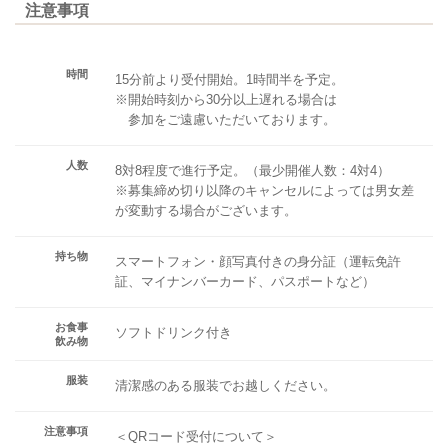
注意事項
時間
15分前より受付開始。1時間半を予定。
※開始時刻から30分以上遅れる場合は
参加をご遠慮いただいております。
人数
8対8程度で進行予定。（最少開催人数：4対4）
※募集締め切り以降のキャンセルによっては男女差
が変動する場合がございます。
持ち物
スマートフォン・顔写真付きの身分証（運転免許
証、マイナンバーカード、パスポートなど）
お食事
ソフトドリンク付き
飲み物
服装
清潔感のある服装でお越しください。
注意事項
＜QRコード受付について＞