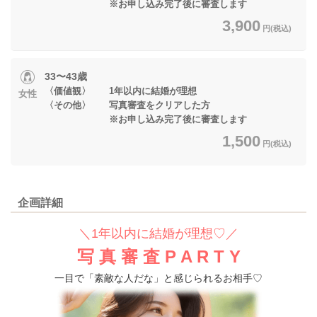
※お申し込み完了後に審査します
3,900
円(税込)
33〜43歳
〈価値観〉 1年以内に結婚が理想
女性
〈その他〉 写真審査をクリアした方
※お申し込み完了後に審査します
1,500
円(税込)
企画詳細
＼1年以内に結婚が理想♡／
写 真 審 査 P A R T Y
一目で「素敵な人だな」と感じられるお相手♡