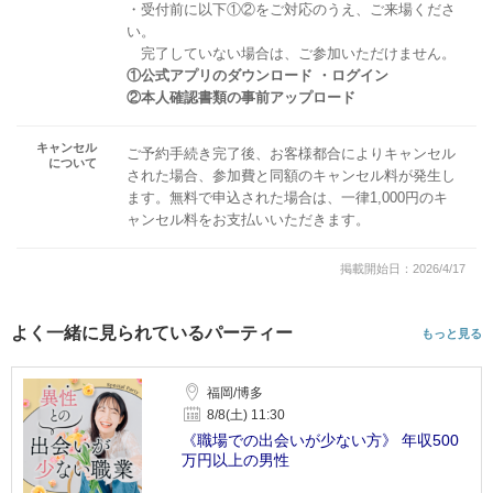
・受付前に以下①②をご対応のうえ、ご来場くださ
い。
完了していない場合は、ご参加いただけません。
①公式アプリのダウンロード ・ログイン
②本人確認書類の事前アップロード
キャンセル
ご予約手続き完了後、お客様都合によりキャンセル
について
された場合、参加費と同額のキャンセル料が発生し
ます。無料で申込された場合は、一律1,000円のキ
ャンセル料をお支払いいただきます。
掲載開始日：2026/4/17
よく一緒に見られているパーティー
もっと見る
福岡/博多
8/8(土) 11:30
《職場での出会いが少ない方》 年収500
万円以上の男性