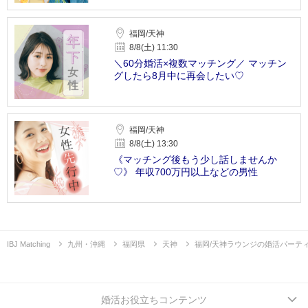
福岡/天神
8/8(土) 11:30
＼60分婚活×複数マッチング／ マッチン
グしたら8月中に再会したい♡
福岡/天神
8/8(土) 13:30
《マッチング後もう少し話しませんか
♡》 年収700万円以上などの男性
IBJ Matching
九州・沖縄
福岡県
天神
福岡/天神ラウンジの婚活パーテ
婚活お役立ちコンテンツ