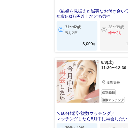
《結婚を見据えた誠実なお付き合い
年収500万円以上などの男性
31〜42歳
28〜39歳
残り2席
締め切り
3,000
1
円
8/8(土)
11:30〜12:30
福岡/天神
個室8対8
複数マッチング
＼60分婚活×複数マッチング／
マッチングしたら8月中に再会したい
30代・40代