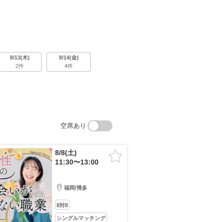
8/13(木)
8/14(金)
2件
4件
空席あり
8/8(土)
11:30〜13:00
福岡/博多
8対8
シングルマッチング