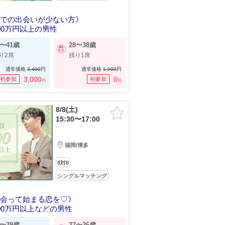
場での出会いが少ない方》
00万円以上の男性
1〜41歳
28〜38歳
り2席
残り1席
通常価格
3,400
円
通常価格
1,900
円
3,000
0
初参加
初参加
円
円
8/8(土)
15:30〜17:00
福岡/博多
8対8
シングルマッチング
接会って始まる恋を♡》
00万円以上などの男性
9〜39歳
27〜36歳