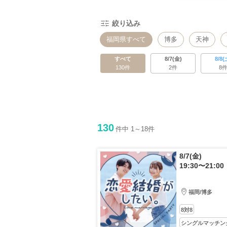
絞り込み
福岡県すべて
博多
天神
すべて
8/7(金)
8/8(
130件
2件
8
130
件中 1～18件
8/7(金)
19:30〜21:00
福岡/博多
8対8
シングルマッチン