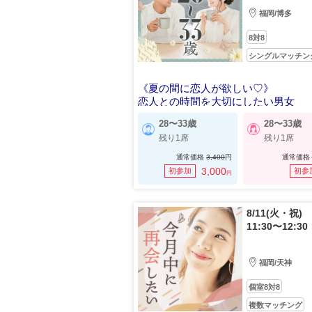
福岡/博多
8対8
シングルマッチン
《夏の間に恋人が欲しい♡》
恋人との時間を大切にしたい男女
28〜33歳
28〜33歳
残り1席
残り1席
通常価格
3,400
円
通常価格
3,000
初参加
初参
円
8/11(火・祝)
11:30〜12:30
福岡/天神
個室8対8
複数マッチング