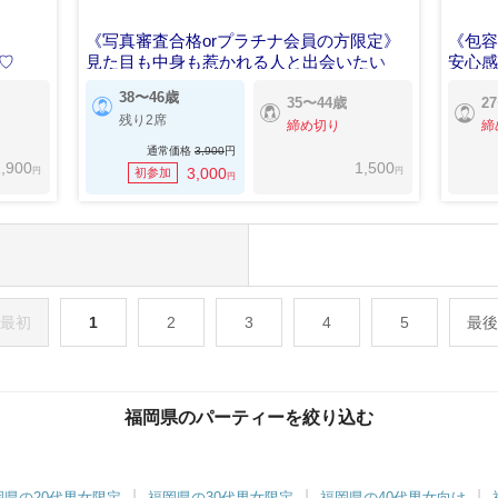
《写真審査合格orプラチナ会員の方限定》
《包
♡
見た目も中身も惹かれる人と出会いたい
安心
38〜46歳
35〜44歳
2
残り2席
締め切り
締
通常価格
3,900
円
,900
1,500
円
円
3,000
初参加
円
最初
1
2
3
4
5
最後
福岡県のパーティーを絞り込む
岡県の20代男女限定
福岡県の30代男女限定
福岡県の40代男女向け