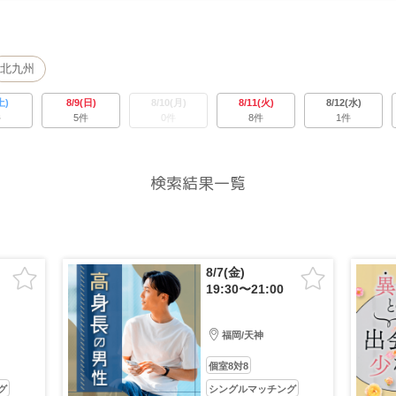
北九州
土)
8/9(日)
8/10(月)
8/11(火)
8/12(水)
件
5件
0件
8件
1件
検索結果一覧
8/7(金)
19:30〜21:00
福岡/天神
個室8対8
グ
シングルマッチング