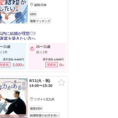
福岡/天神
8対8
複数マッチング
以内に結婚が理想♡》
い家庭を築きたい方へ
6〜31歳
26〜31歳
り1席
残り1席
通常価格
3,400
円
通常価格
1,500
円
3,000
0
初参加
初参加
円
円
8/11(火・祝)
14:00〜15:30
ツヴァイ北九州
個室6対6
結婚前提のお付き合い