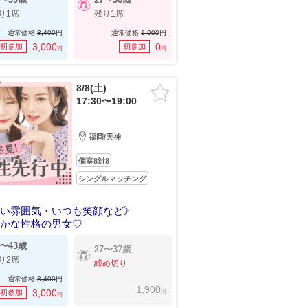
り1席
残り1席
通常価格
3,400
円
通常価格
1,900
円
3,000
0
初参加
初参加
円
円
8/8(土)
17:30〜19:00
福岡/天神
個室8対8
シングルマッチング
しい雰囲気・いつも笑顔など》
らかな性格の男女♡
0〜43歳
27〜37歳
り2席
締め切り
通常価格
3,400
円
1,900
円
3,000
初参加
円