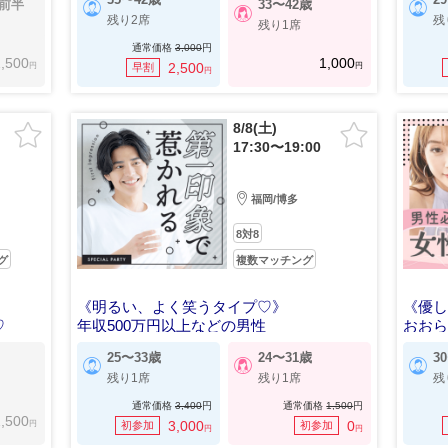
代前半
33〜42歳
残り2席
残
残り1席
通常価格
3,000
円
,500
1,000
円
円
2,500
早割
円
8/8(土)
17:30〜19:00
福岡/博多
8対8
グ
複数マッチング
《明るい、よく笑うタイプ♡》
《優
♡
年収500万円以上などの男性
おお
25〜33歳
24〜31歳
3
残り1席
残り1席
残
通常価格
3,400
円
通常価格
1,500
円
,500
円
3,000
0
初参加
初参加
円
円