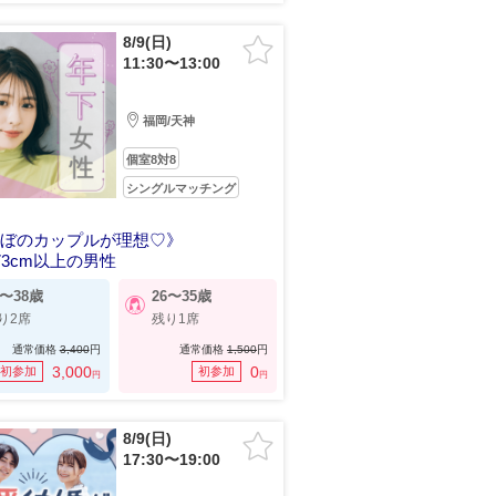
8/9(日)
11:30〜13:00
福岡/天神
個室8対8
シングルマッチング
のぼのカップルが理想♡》
73cm以上の男性
8〜38歳
26〜35歳
り2席
残り1席
通常価格
3,400
円
通常価格
1,500
円
3,000
0
初参加
初参加
円
円
8/9(日)
17:30〜19:00