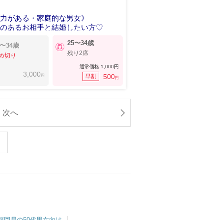
容力がある・家庭的な男女》
感のあるお相手と結婚したい方♡
25〜34歳
7〜34歳
残り2席
め切り
通常価格
1,000
円
3,000
円
500
早割
円
次へ
福岡県の50代男女向け