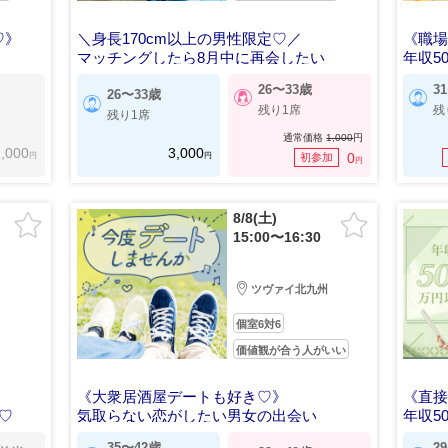
♡》
＼身長170cm以上の男性限定♡／
《職
マッチングしたら8月中に再会したい
年収5
26〜33歳
3
26〜33歳
残り1席
残
残り1席
通常価格
1,000
円
,000
3,000
円
円
0
初参加
円
8/8(土)
15:00〜16:30
ツヴァイ北九州
個室6対6
価値観が合う人がいい
《大衆居酒屋デートも好き♡》
《直
♡
気取らない恋がしたい男女の出会い
年収5
35〜42歳
2