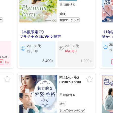
福岡/博多
8対8
グ
複数マッチング
《本数限定♡》
《1年
プラチナ会員の男女限定
温か
2
20・30代
20・30代
残
残り1席
締め切り
1,500
円
3,400
1,900
円
円
0
加
円
8/11(火・祝)
13:30〜15:00
福岡/博多
8対8
シングルマッチング