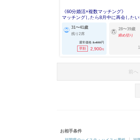
《60分婚活×複数マッチング》
マッチングしたら8月中に再会したい
31〜41歳
28〜39歳
残り2席
締め切り
通常価格
3,400
円
1
2,900
早割
円
前へ
お相手条件
福岡県のハイステ・ハイスぺ男性
福