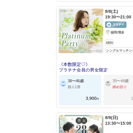
8/8(土)
19:30〜21:00
福岡/博多
8対8
シングルマッチン
《本数限定♡》
プラチナ会員の男女限定
38〜46歳
35〜44歳
残り1席
締め切り
3,900
1
円
8/9(日)
13:30〜15:00