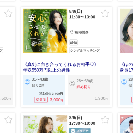
8/9(日)
11:30〜13:00
福岡/博多
8対8
グ
シングルマッチング
《真剣に向き合ってくれるお相手♡》
《ほ
年収550万円以上の男性
身長1
31〜43歳
2
28〜39歳
残り2席
残
締め切り
通常価格
3,400
円
,500
1,900
円
円
3,000
初参加
円
8/9(日)
17:30〜19:00