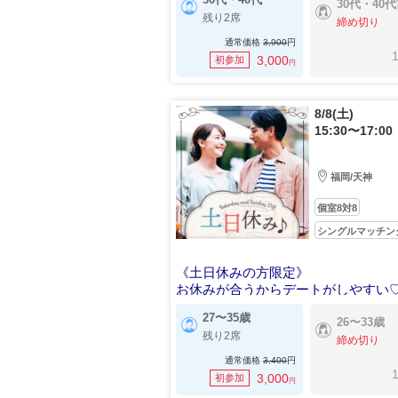
30代・40
残り2席
締め切り
通常価格
3,900
円
1
3,000
初参加
円
8/8(土)
15:30〜17:00
福岡/天神
個室8対8
シングルマッチン
《土日休みの方限定》
お休みが合うからデートがしやすい
27〜35歳
26〜33歳
残り2席
締め切り
通常価格
3,400
円
1
3,000
初参加
円