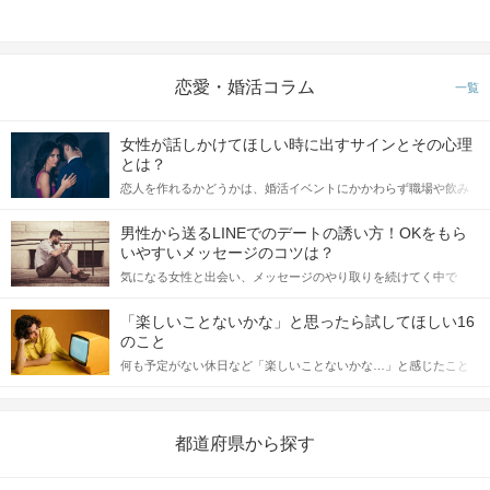
恋愛・婚活コラム
一覧
女性が話しかけてほしい時に出すサインとその心理
とは？
恋人を作れるかどうかは、婚活イベントにかかわらず職場や飲み
会の場で女性が話しかけて欲しい時に出すサインに、早く気づい
てアプローチできるかにも左右されます。 これから恋人作りを本
男性から送るLINEでのデートの誘い方！OKをもら
格的に始めようとしている方は、女性が異性を求めて出すサイン
いやすいメッセージのコツは？
をしっかりと理解し、正しい行動に移せるかどうかが重要。 この
気になる女性と出会い、メッセージのやり取りを続けてく中で
記事では、女性が話しかけて欲しい時に出すサインとその心理を
「この人いいな」と感じたら、次はデートに誘いたくなるもの。
詳しく解説した後、婚活イベントで実際にサインを受け取った場
しかし、中には「どう誘ったらいいの？」とお困りの男性もいら
合にどのような行動に繋げるべきかをご紹介していきます。
「楽しいことないかな」と思ったら試してほしい16
っしゃるのではないでしょうか。 そこで今回は、男性から女性へ
のこと
送るLINEでのデートの誘い方のコツをご紹介します。例文も混じ
何も予定がない休日など「楽しいことないかな…」と感じたこと
えながら解説するので、ぜひ参考にしてください。
がある人もいるのでは？ 日常が退屈に感じるなら、いますぐ楽し
いことを始めましょう！ いますぐ楽しい気分になれる対処法か
ら、恋愛・自分磨き・趣味などジャンル別の楽しいことまで、16
の楽しいことアイデアを集めました♪ いままさに楽しいことを探し
都道府県から探す
ている方は必見です。