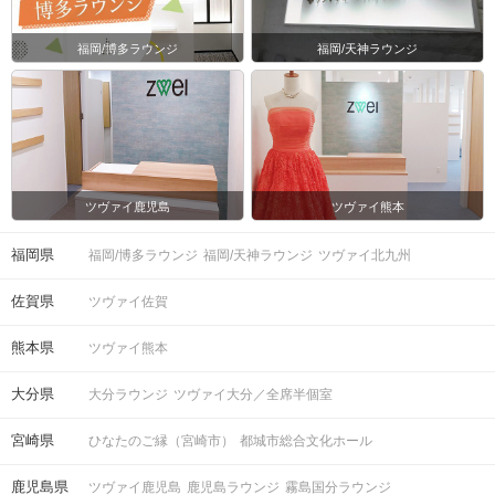
福岡/博多ラウンジ
福岡/天神ラウンジ
ツヴァイ鹿児島
ツヴァイ熊本
福岡県
福岡/博多ラウンジ
福岡/天神ラウンジ
ツヴァイ北九州
佐賀県
ツヴァイ佐賀
熊本県
ツヴァイ熊本
大分県
大分ラウンジ
ツヴァイ大分／全席半個室
宮崎県
ひなたのご縁（宮崎市）
都城市総合文化ホール
鹿児島県
ツヴァイ鹿児島
鹿児島ラウンジ
霧島国分ラウンジ