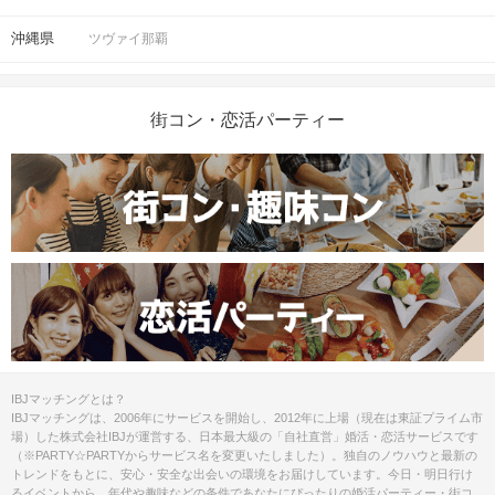
沖縄県
ツヴァイ那覇
街コン・恋活パーティー
IBJマッチングとは？
IBJマッチングは、2006年にサービスを開始し、2012年に上場（現在は東証プライム市
場）した株式会社IBJが運営する、日本最大級の「自社直営」婚活・恋活サービスです
（※PARTY☆PARTYからサービス名を変更いたしました）。独自のノウハウと最新の
トレンドをもとに、安心・安全な出会いの環境をお届けしています。今日・明日行け
るイベントから、年代や趣味などの条件であなたにぴったりの婚活パーティー・街コ