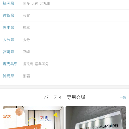
福岡県
博多
天神
北九州
佐賀県
佐賀
熊本県
熊本
大分県
大分
宮崎県
宮崎
鹿児島県
鹿児島
霧島国分
沖縄県
那覇
パーティー専用会場
一覧