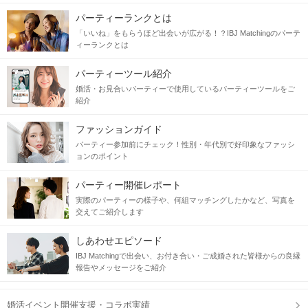
パーティーランクとは
「いいね」をもらうほど出会いが広がる！？IBJ Matchingのパーテ
ィーランクとは
パーティーツール紹介
婚活・お見合いパーティーで使用しているパーティーツールをご
紹介
ファッションガイド
パーティー参加前にチェック！性別・年代別で好印象なファッシ
ョンのポイント
パーティー開催レポート
実際のパーティーの様子や、何組マッチングしたかなど、写真を
交えてご紹介します
しあわせエピソード
IBJ Matchingで出会い、お付き合い・ご成婚された皆様からの良縁
報告やメッセージをご紹介
婚活イベント開催支援・コラボ実績