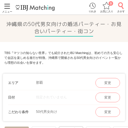
0
りれき
お気に入り
さがす
メニュー
沖縄県の50代男女向けの婚活パーティー・お見
合いパーティー・街コン
TBS『マツコの知らない世界』でも紹介されたIBJ Matchingは、初めての方も安心し
て会話を楽しめる進行が特徴。沖縄県で開催される50代男女向けのイベント一覧か
ら理想の出会いを探せます。
那覇
エリア
変更
指定されていません
日付
変更
50代男女向け
こだわり条件
変更