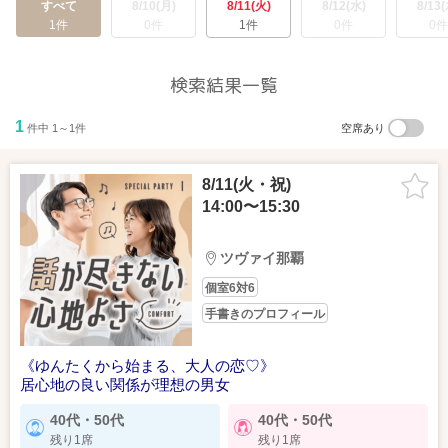
すべて
8/10(月)
8/11(火)
8/12(水)
8/13(
1件
0件
1件
0件
0件
検索結果一覧
1
件中 1～1件
空席あり
8/11(火・祝)
14:00〜15:30
ツヴァイ那覇
個室6対6
手書きのプロフィール
《ゆんたくから始まる、大人の恋♡》
居心地の良い関係が理想の男女
40代・50代
40代・50代
残り1席
残り1席