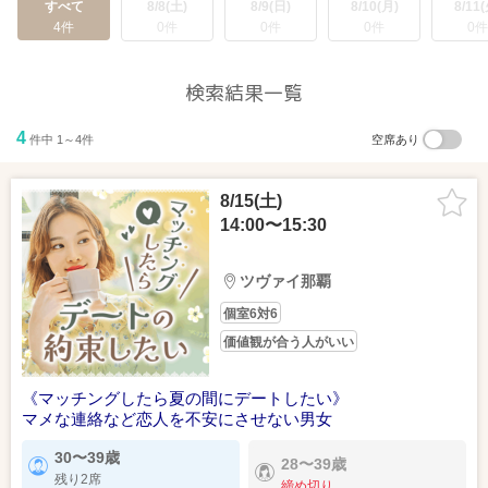
すべて
8/8(土)
8/9(日)
8/10(月)
8/11(
4件
0件
0件
0件
0件
検索結果一覧
4
件中 1～4件
空席あり
8/15(土)
14:00〜15:30
ツヴァイ那覇
個室6対6
価値観が合う人がいい
《マッチングしたら夏の間にデートしたい》
マメな連絡など恋人を不安にさせない男女
30〜39歳
28〜39歳
残り2席
締め切り