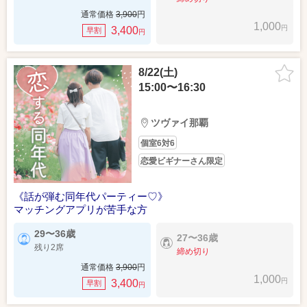
通常価格
3,900
円
1,000
円
3,400
早割
円
8/22(土)
15:00〜16:30
ツヴァイ那覇
個室6対6
恋愛ビギナーさん限定
《話が弾む同年代パーティー♡》
マッチングアプリが苦手な方
29〜36歳
27〜36歳
残り2席
締め切り
通常価格
3,900
円
1,000
円
3,400
早割
円