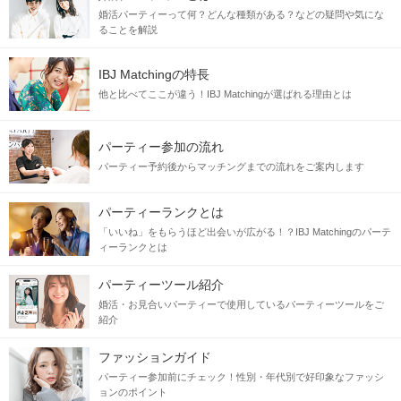
婚活パーティーって何？どんな種類がある？などの疑問や気にな
ることを解説
IBJ Matchingの特長
他と比べてここが違う！IBJ Matchingが選ばれる理由とは
パーティー参加の流れ
パーティー予約後からマッチングまでの流れをご案内します
パーティーランクとは
「いいね」をもらうほど出会いが広がる！？IBJ Matchingのパーテ
ィーランクとは
パーティーツール紹介
婚活・お見合いパーティーで使用しているパーティーツールをご
紹介
ファッションガイド
パーティー参加前にチェック！性別・年代別で好印象なファッシ
ョンのポイント