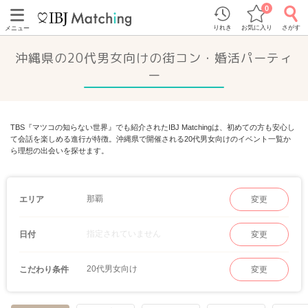
0
りれき
お気に入り
さがす
メニュー
沖縄県の20代男女向けの街コン・婚活パーティ
ー
TBS『マツコの知らない世界』でも紹介されたIBJ Matchingは、初めての方も安心し
て会話を楽しめる進行が特徴。沖縄県で開催される20代男女向けのイベント一覧か
ら理想の出会いを探せます。
那覇
エリア
変更
指定されていません
日付
変更
20代男女向け
こだわり条件
変更