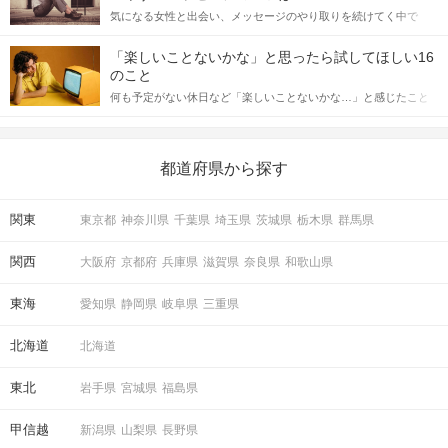
をしっかりと理解し、正しい行動に移せるかどうかが重要。 この
気になる女性と出会い、メッセージのやり取りを続けてく中で
記事では、女性が話しかけて欲しい時に出すサインとその心理を
「この人いいな」と感じたら、次はデートに誘いたくなるもの。
詳しく解説した後、婚活イベントで実際にサインを受け取った場
しかし、中には「どう誘ったらいいの？」とお困りの男性もいら
合にどのような行動に繋げるべきかをご紹介していきます。
「楽しいことないかな」と思ったら試してほしい16
っしゃるのではないでしょうか。 そこで今回は、男性から女性へ
のこと
送るLINEでのデートの誘い方のコツをご紹介します。例文も混じ
何も予定がない休日など「楽しいことないかな…」と感じたこと
えながら解説するので、ぜひ参考にしてください。
がある人もいるのでは？ 日常が退屈に感じるなら、いますぐ楽し
いことを始めましょう！ いますぐ楽しい気分になれる対処法か
ら、恋愛・自分磨き・趣味などジャンル別の楽しいことまで、16
の楽しいことアイデアを集めました♪ いままさに楽しいことを探し
都道府県から探す
ている方は必見です。
関東
東京都
神奈川県
千葉県
埼玉県
茨城県
栃木県
群馬県
関西
大阪府
京都府
兵庫県
滋賀県
奈良県
和歌山県
東海
愛知県
静岡県
岐阜県
三重県
北海道
北海道
東北
岩手県
宮城県
福島県
甲信越
新潟県
山梨県
長野県