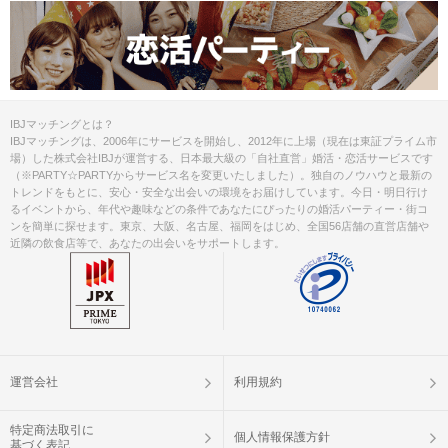
IBJマッチングとは？
IBJマッチングは、2006年にサービスを開始し、2012年に上場（現在は東証プライム市
場）した株式会社IBJが運営する、日本最大級の「自社直営」婚活・恋活サービスです
（※PARTY☆PARTYからサービス名を変更いたしました）。独自のノウハウと最新の
トレンドをもとに、安心・安全な出会いの環境をお届けしています。今日・明日行け
るイベントから、年代や趣味などの条件であなたにぴったりの婚活パーティー・街コ
ンを簡単に探せます。東京、大阪、名古屋、福岡をはじめ、全国56店舗の直営店舗や
近隣の飲食店等で、あなたの出会いをサポートします。
運営会社
利用規約
特定商法取引に
個人情報保護方針
基づく表記