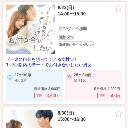
8/23(日)
14:00〜15:30
ツヴァイ那覇
個室6対6
価値観が合う人がいい
《一途に自分を想ってくれる女性♡》
3～5回以内のデートでお付き合いしたい男女
27〜36歳
25〜34歳
残り2席
残り1席
通常価格
3,900
円
通常価格
1,000
円
3,400
500
早割
早割
円
円
8/30(日)
15:00〜16:30