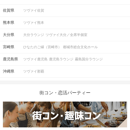
佐賀県
ツヴァイ佐賀
熊本県
ツヴァイ熊本
大分県
大分ラウンジ
ツヴァイ大分／全席半個室
宮崎県
ひなたのご縁（宮崎市）
都城市総合文化ホール
鹿児島県
ツヴァイ鹿児島
鹿児島ラウンジ
霧島国分ラウンジ
沖縄県
ツヴァイ那覇
街コン・恋活パーティー