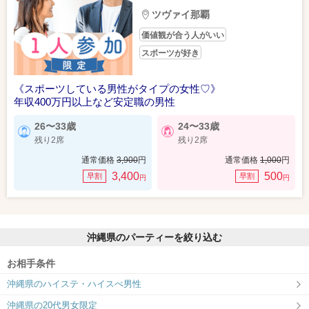
ツヴァイ那覇
価値観が合う人がいい
スポーツが好き
《スポーツしている男性がタイプの女性♡》
年収400万円以上など安定職の男性
26〜33歳
24〜33歳
残り2席
残り2席
通常価格
3,900
円
通常価格
1,000
円
3,400
500
早割
早割
円
円
沖縄県のパーティーを絞り込む
お相手条件
沖縄県のハイステ・ハイスぺ男性
沖縄県の20代男女限定