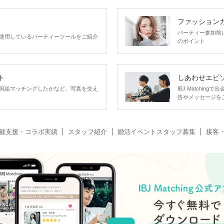
ファッション
パーティー参加前
使用しているパーティーツールをご紹介
のポイント
ト
しあわせエピ
何組マッチングしたかなど、写真を交え
IBJ Matchi
告やメッセージを
催支援・コラボ実績
スタッフ紹介
婚活イベントスタッフ募集
接客