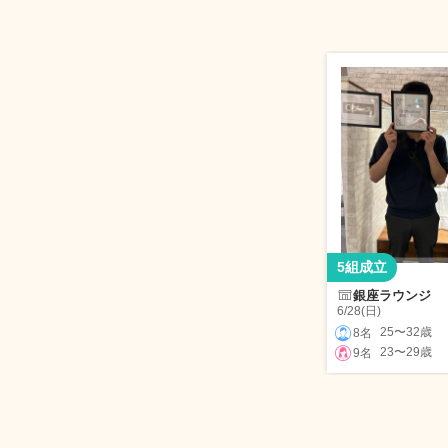
5組成立
銀座ラウンジ
6/28(日)
25〜32歳
8名
23〜29歳
9名