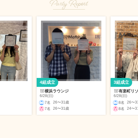
4組成立
3組成立
横浜ラウンジ
有楽町リ
6/28(日)
6/28(日)
26〜31歳
26〜3
7名
8名
26〜31歳
24〜3
7名
8名