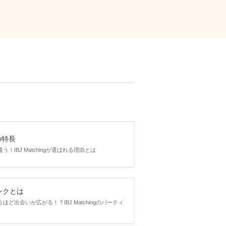
gの特長
！IBJ Matchingが選ばれる理由とは
ンクとは
ど出会いが広がる！？IBJ Matchingのパーティ