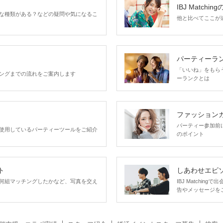
IBJ Matchin
な種類がある？などの疑問や気になるこ
他と比べてここが違う
パーティーラ
「いいね」をもらうほ
ングまでの流れをご案内します
ーランクとは
ファッション
パーティー参加前
使用しているパーティーツールをご紹介
のポイント
ト
しあわせエピ
何組マッチングしたかなど、写真を交え
IBJ Matchi
告やメッセージを