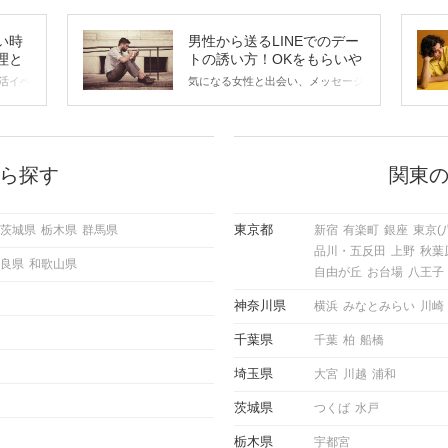
い時
男性から送るLINEでのデー
理と
トの誘い方！OKをもらいや
すいメッセージのコツは？
活イベ
気になる女性と出会い、メッセージ
会の場
のやり取りを続けてく中で「この人
に出す
いいな」と感じたら、次はデートに
ローチ
誘いたくなるもの。 しかし、中に
 これ
は「どう誘ったらいいの？」とお困
ようと
りの男性もいらっしゃるのではない
ら探す
関東
求めて
でしょうか。 そこで今回は、男性
し、正
から女性へ送るLINEでのデートの
重要。
誘い方のコツをご紹介します。例文
東京都
茨城県
栃木県
群馬県
新宿
有楽町
銀座
東京(
けて欲
も混じえながら解説するので、ぜひ
品川・五反田
上野
秋葉
理を詳
参考にしてください。
良県
和歌山県
トで実
自由が丘
お台場
八王子
にどの
ご紹介
神奈川県
横浜
みなとみらい
川崎
千葉県
千葉
柏
船橋
埼玉県
大宮
川越
浦和
茨城県
つくば
水戸
栃木県
宇都宮