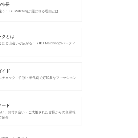
gの特長
！IBJ Matchingが選ばれる理由とは
ンクとは
ど出会いが広がる！？IBJ Matchingのパーティ
ガイド
にチェック！性別・年代別で好印象なファッション
ソード
ngで出会い、お付き合い・ご成婚された皆様からの良縁報
ご紹介