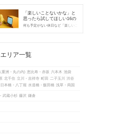
「楽しいことないかな」と
思ったら試してほしい16の
こと
何も予定がない休日など「楽しいこ
とないかな…」と感じたことがある
人もいるのでは？ 日常が退屈に感
じるなら、いますぐ楽しいことを始
めましょう！ いますぐ楽しい気分
になれる対処法から、恋愛・自分磨
のエリア一覧
き・趣味などジャンル別の楽しいこ
とまで、16の楽しいことアイデア
を集めました♪ いままさに楽しいこ
八重洲・丸の内)
恵比寿・赤坂
六本木
池袋
とを探している方は必見です。
原
北千住
立川・吉祥寺
町田
二子玉川
渋谷
日本橋・八丁堀
水道橋・飯田橋
浅草・両国
・武蔵小杉
藤沢
鎌倉