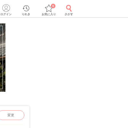
0
ログイン
りれき
お気に入り
さがす
変更