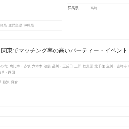
群馬県
高崎
崎県
鹿児島県
沖縄県
関東でマッチング率の高いパーティー・イベント
の内)
恵比寿・赤坂
六本木
池袋
品川・五反田
上野
秋葉原
北千住
立川・吉祥寺
浅草・両国
杉
藤沢
鎌倉