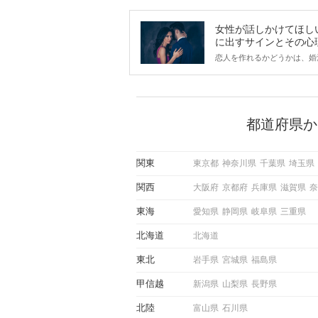
女性が話しかけてほし
に出すサインとその心
は？
恋人を作れるかどうかは、婚
ントにかかわらず職場や飲み
で女性が話しかけて欲しい時
サインに、早く気づいてアプ
できるかにも左右されます。
から恋人作りを本格的に始め
都道府県か
している方は、女性が異性を
出すサインをしっかりと理解
しい行動に移せるかどうかが
関東
東京都
神奈川県
千葉県
埼玉県
この記事では、女性が話しか
しい時に出すサインとその心
関西
大阪府
京都府
兵庫県
滋賀県
奈
しく解説した後、婚活イベン
際にサインを受け取った場合
東海
愛知県
静岡県
岐阜県
三重県
ような行動に繋げるべきかを
していきます。
北海道
北海道
東北
岩手県
宮城県
福島県
甲信越
新潟県
山梨県
長野県
北陸
富山県
石川県