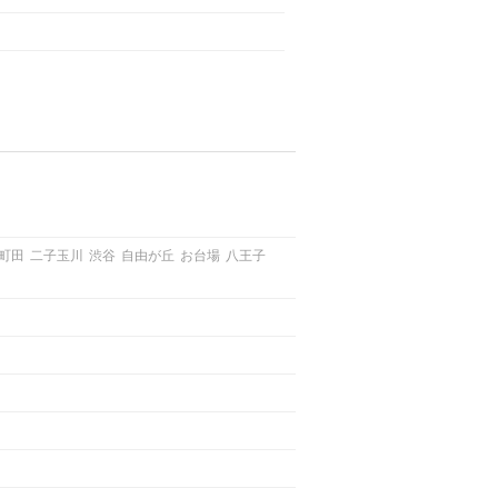
町田
二子玉川
渋谷
自由が丘
お台場
八王子