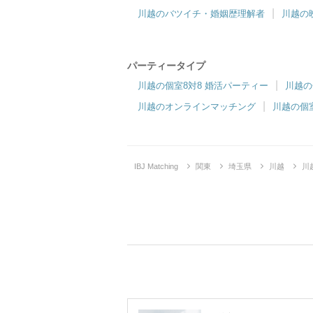
川越のバツイチ・婚姻歴理解者
川越の
パーティータイプ
川越の個室8対8 婚活パーティー
川越の
川越のオンラインマッチング
川越の個
IBJ Matching
関東
埼玉県
川越
川