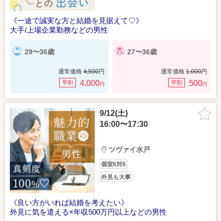
《一途で誠実な方と結婚を見据えて♡》
大手/上場企業勤務などの男性
29〜36歳
27〜36歳
通常価格
4,500
円
通常価格
1,000
円
4,000
500
早割
早割
円
円
9/12(土)
16:00〜17:30
ツヴァイ水戸
個室6対6
外見も大事
《良い方がいれば結婚を考えたい》
外見に気を遣える×年収500万円以上などの男性