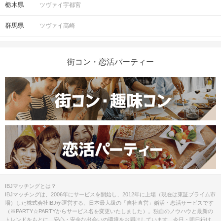
栃木県
ツヴァイ宇都宮
群馬県
ツヴァイ高崎
街コン・恋活パーティー
IBJマッチングとは？
IBJマッチングは、2006年にサービスを開始し、2012年に上場（現在は東証プライム市
場）した株式会社IBJが運営する、日本最大級の「自社直営」婚活・恋活サービスです
（※PARTY☆PARTYからサービス名を変更いたしました）。独自のノウハウと最新の
トレンドをもとに、安心・安全な出会いの環境をお届けしています。今日・明日行け