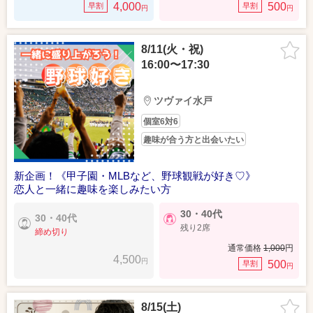
4,000
500
早割
早割
円
円
8/11(火・祝)
16:00〜17:30
ツヴァイ水戸
個室6対6
趣味が合う方と出会いたい
新企画！《甲子園・MLBなど、野球観戦が好き♡》
恋人と一緒に趣味を楽しみたい方
30・40代
30・40代
残り2席
締め切り
通常価格
1,000
円
4,500
円
500
早割
円
8/15(土)