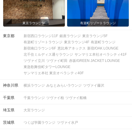
東京ラウンジ5F
有楽町リゾートラウンジ
東京都
新宿西口ラウンジ11F
銀座ラウンジ
東京ラウンジ5F
有楽町リゾートラウンジ
東京ラウンジ4F
有楽町ラウンジ
新宿南口ラウンジ6F
恵比寿アネックス
新宿/OAK LOUNGE
北千住ミルディス通りラウンジ
サンマリエ本社オペラシティ41F
ツヴァイ立川
ツヴァイ町田
赤坂/GREEN JACKET LOUNGE
東急歌舞伎町タワーLOUNGE
サンマリエ本社 東京オペラシティ40F
神奈川県
横浜ラウンジ
みなとみらいラウンジ
ツヴァイ藤沢
千葉県
千葉ラウンジ
ツヴァイ柏
ツヴァイ船橋
埼玉県
大宮ラウンジ
茨城県
つくば学園ラウンジ
ツヴァイ水戸