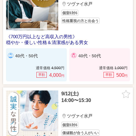
ツヴァイ水戸
個室6対6
性格重視の方と出会う
《700万円以上など高収入の男性》
穏やか・優しい性格＆清潔感がある男女
40代・50代
40代・50代
通常価格
4,500
円
通常価格
1,000
円
4,000
500
早割
早割
円
円
9/12(土)
14:00〜15:30
ツヴァイ水戸
個室6対6
価値観が合う人がいい