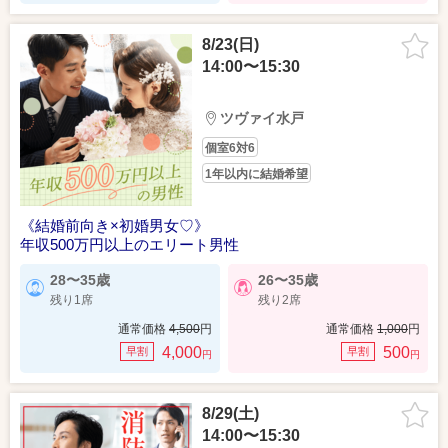
8/23(日)
14:00〜15:30
ツヴァイ水戸
個室6対6
1年以内に結婚希望
《結婚前向き×初婚男女♡》
年収500万円以上のエリート男性
28〜35歳
26〜35歳
残り1席
残り2席
通常価格
4,500
円
通常価格
1,000
円
4,000
500
早割
早割
円
円
8/29(土)
14:00〜15:30