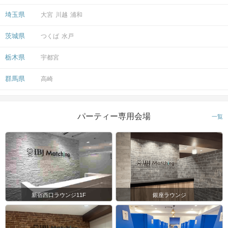
埼玉県
大宮
川越
浦和
茨城県
つくば
水戸
栃木県
宇都宮
群馬県
高崎
パーティー専用会場
一覧
新宿西口ラウンジ11F
銀座ラウンジ