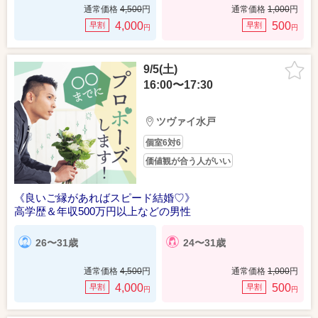
通常価格
4,500
円
通常価格
1,000
円
4,000
500
早割
早割
円
円
9/5(土)
16:00〜17:30
ツヴァイ水戸
個室6対6
価値観が合う人がいい
《良いご縁があればスピード結婚♡》
高学歴＆年収500万円以上などの男性
26〜31歳
24〜31歳
通常価格
4,500
円
通常価格
1,000
円
4,000
500
早割
早割
円
円