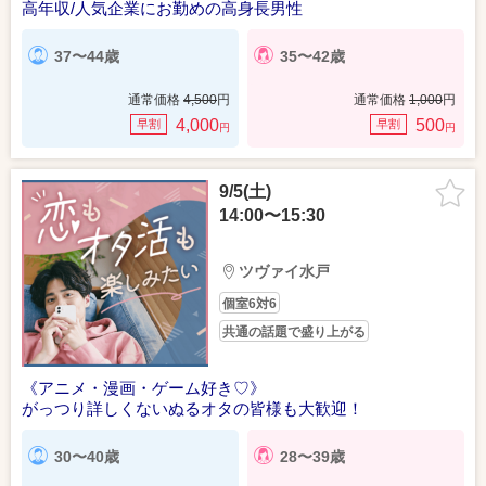
高年収/人気企業にお勤めの高身長男性
37〜44歳
35〜42歳
通常価格
4,500
円
通常価格
1,000
円
4,000
500
早割
早割
円
円
9/5(土)
14:00〜15:30
ツヴァイ水戸
個室6対6
共通の話題で盛り上がる
《アニメ・漫画・ゲーム好き♡》
がっつり詳しくないぬるオタの皆様も大歓迎！
30〜40歳
28〜39歳