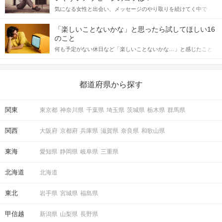
をしっかりと理解し、正しい行動に移せるかどうかが重要。 この
気になる女性と出会い、メッセージのやり取りを続けてく中で
記事では、女性が話しかけて欲しい時に出すサインとその心理を
「この人いいな」と感じたら、次はデートに誘いたくなるもの。
詳しく解説した後、婚活イベントで実際にサインを受け取った場
しかし、中には「どう誘ったらいいの？」とお困りの男性もいら
合にどのような行動に繋げるべきかをご紹介していきます。
「楽しいことないかな」と思ったら試してほしい16
っしゃるのではないでしょうか。 そこで今回は、男性から女性へ
のこと
送るLINEでのデートの誘い方のコツをご紹介します。例文も混じ
何も予定がない休日など「楽しいことないかな…」と感じたこと
えながら解説するので、ぜひ参考にしてください。
がある人もいるのでは？ 日常が退屈に感じるなら、いますぐ楽し
いことを始めましょう！ いますぐ楽しい気分になれる対処法か
ら、恋愛・自分磨き・趣味などジャンル別の楽しいことまで、16
の楽しいことアイデアを集めました♪ いままさに楽しいことを探し
都道府県から探す
ている方は必見です。
関東
東京都
神奈川県
千葉県
埼玉県
茨城県
栃木県
群馬県
関西
大阪府
京都府
兵庫県
滋賀県
奈良県
和歌山県
東海
愛知県
静岡県
岐阜県
三重県
北海道
北海道
東北
岩手県
宮城県
福島県
甲信越
新潟県
山梨県
長野県