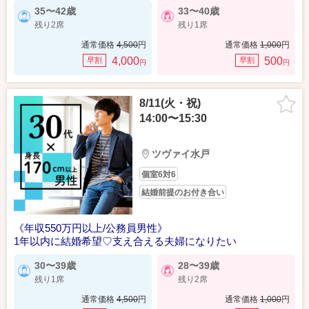
35〜42歳
33〜40歳
残り2席
残り1席
通常価格
4,500
円
通常価格
1,000
円
4,000
500
早割
早割
円
円
8/11(火・祝)
14:00〜15:30
ツヴァイ水戸
個室6対6
結婚前提のお付き合い
《年収550万円以上/公務員男性》
1年以内に結婚希望♡支え合える夫婦になりたい
30〜39歳
28〜39歳
残り1席
残り2席
通常価格
4,500
円
通常価格
1,000
円