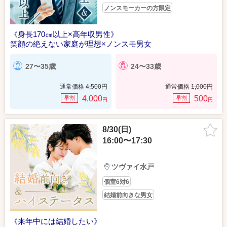
ノンスモーカーの方限定
《身長170㎝以上×高年収男性》
笑顔の絶えない家庭が理想×ノンスモ男女
27〜35歳
24〜33歳
通常価格
4,500
円
通常価格
1,000
円
4,000
500
早割
早割
円
円
8/30(日)
16:00〜17:30
ツヴァイ水戸
個室6対6
結婚前向きな男女
《来年中には結婚したい》