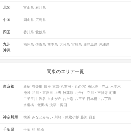
北陸
富山県
石川県
中国
岡山県
広島県
四国
香川県
愛媛県
九州
福岡県
佐賀県
熊本県
大分県
宮崎県
鹿児島県
沖縄県
沖縄
関東のエリア一覧
東京都
新宿
有楽町
銀座
東京(八重洲・丸の内)
恵比寿・赤坂
六本木
池袋
品川・五反田
上野
秋葉原
北千住
立川・吉祥寺
町田
二子玉川
渋谷
自由が丘
お台場
八王子
日本橋・八丁堀
水道橋・飯田橋
浅草・両国
神奈川県
横浜
みなとみらい
川崎・武蔵小杉
藤沢
鎌倉
千葉県
千葉
柏
船橋