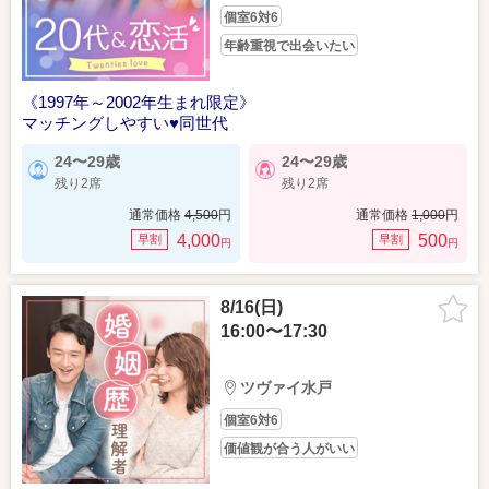
個室6対6
年齢重視で出会いたい
《1997年～2002年生まれ限定》
マッチングしやすい♥同世代
24〜29歳
24〜29歳
残り2席
残り2席
通常価格
4,500
円
通常価格
1,000
円
4,000
500
早割
早割
円
円
8/16(日)
16:00〜17:30
ツヴァイ水戸
個室6対6
価値観が合う人がいい