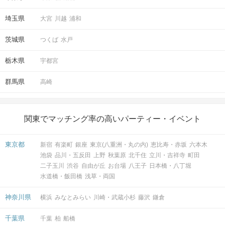
埼玉県
大宮
川越
浦和
茨城県
つくば
水戸
栃木県
宇都宮
群馬県
高崎
関東でマッチング率の高いパーティー・イベント
東京都
新宿
有楽町
銀座
東京(八重洲・丸の内)
恵比寿・赤坂
六本木
池袋
品川・五反田
上野
秋葉原
北千住
立川・吉祥寺
町田
二子玉川
渋谷
自由が丘
お台場
八王子
日本橋・八丁堀
水道橋・飯田橋
浅草・両国
神奈川県
横浜
みなとみらい
川崎・武蔵小杉
藤沢
鎌倉
千葉県
千葉
柏
船橋