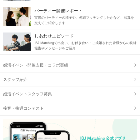
パーティー開催レポート
実際のパーティーの様子や、何組マッチングしたかなど、写真を
交えてご紹介します
しあわせエピソード
IBJ Matchingで出会い、お付き合い・ご成婚された皆様からの良縁
報告やメッセージをご紹介
婚活イベント開催支援・コラボ実績
スタッフ紹介
婚活イベントスタッフ募集
接客・接遇コンテスト