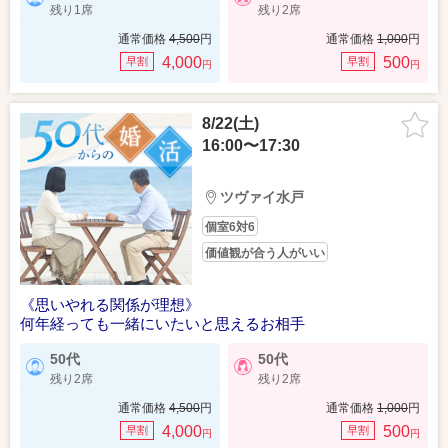
残り1席
残り2席
通常価格
4,500
円
通常価格
1,000
円
4,000
500
早割
早割
円
円
8/22(土)
16:00〜17:30
ツヴァイ水戸
個室6対6
価値観が合う人がいい
《思いやれる関係が理想》
何年経っても一緒にいたいと思えるお相手
50代
50代
残り2席
残り2席
通常価格
4,500
円
通常価格
1,000
円
4,000
500
早割
早割
円
円