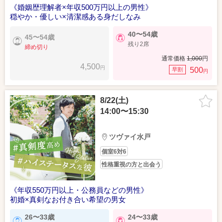
《婚姻歴理解者×年収500万円以上の男性》
穏やか・優しい×清潔感ある身だしなみ
40〜54歳
45〜54歳
残り2席
締め切り
通常価格
1,000
円
4,500
円
500
早割
円
8/22(土)
14:00〜15:30
ツヴァイ水戸
個室6対6
性格重視の方と出会う
《年収550万円以上・公務員などの男性》
初婚×真剣なお付き合い希望の男女
26〜33歳
24〜33歳