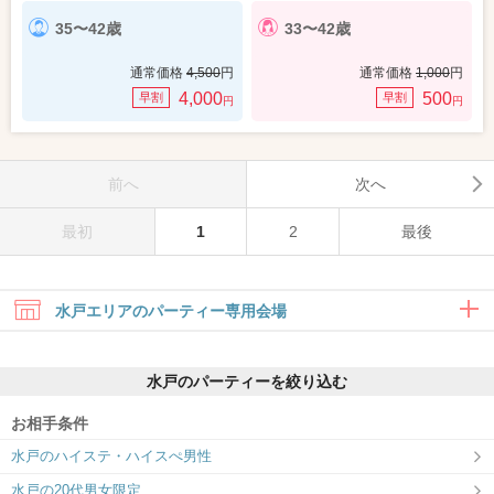
35〜42歳
33〜42歳
通常価格
4,500
円
通常価格
1,000
円
4,000
500
早割
早割
円
円
前へ
次へ
最初
1
2
最後
水戸エリアのパーティー専用会場
水戸のパーティーを絞り込む
お相手条件
水戸のハイステ・ハイスぺ男性
ツヴァイ水戸
水戸の20代男女限定