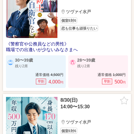
ツヴァイ水戸
個室6対6
恋も仕事も頑張りたい
《警察官や公務員などの男性》
職場での出逢いが少ないみなさまへ
30〜39歳
28〜39歳
残り2席
残り2席
通常価格
4,500
円
通常価格
1,000
円
4,000
500
早割
早割
円
円
8/30(日)
14:00〜15:30
ツヴァイ水戸
個室6対6