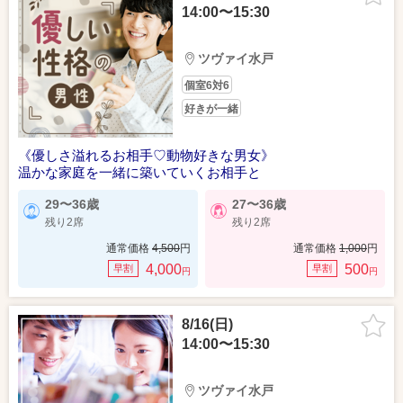
14:00〜15:30
ツヴァイ水戸
個室6対6
好きが一緒
《優しさ溢れるお相手♡動物好きな男女》
温かな家庭を一緒に築いていくお相手と
29〜36歳
27〜36歳
残り2席
残り2席
通常価格
4,500
円
通常価格
1,000
円
4,000
500
早割
早割
円
円
8/16(日)
14:00〜15:30
ツヴァイ水戸