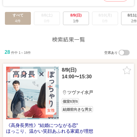
すべて
8/8(土)
8/9(日)
8/10(月)
8/11(
4件
0件
1件
0件
2件
検索結果一覧
28
件中 1～18件
空席あり
8/9(日)
14:00〜15:30
ツヴァイ水戸
個室6対6
結婚前向きな男女
《高身長男性》“結婚につながる恋”
ほっこり、温かい笑顔あふれる家庭が理想