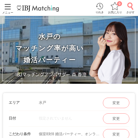
0
りれき
お気に入り
さがす
メニュー
水戸の
マッチング率が高い
婚活パーティー
水戸
エリア
変更
指定されていません
日付
変更
個室8対8 婚活パーティー、オンラインマッチング
こだわり条件
変更