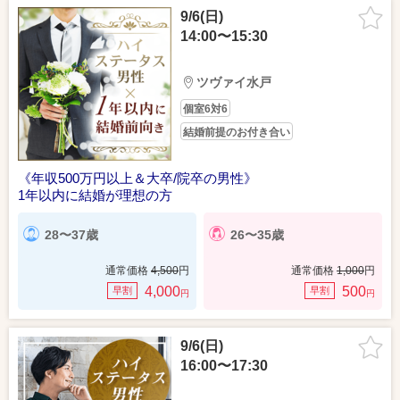
9/6(日)
14:00〜15:30
ツヴァイ水戸
個室6対6
結婚前提のお付き合い
《年収500万円以上＆大卒/院卒の男性》
1年以内に結婚が理想の方
28〜37歳
26〜35歳
通常価格
4,500
円
通常価格
1,000
円
4,000
500
早割
早割
円
円
9/6(日)
16:00〜17:30