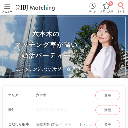
0
りれき
お気に入り
さがす
メニュー
六本木の
マッチング率が高い
婚活パーティー
六本木
エリア
変更
指定されていません
日付
変更
個室8対8 婚活パーティー、オンラインマッチング
こだわり条件
変更