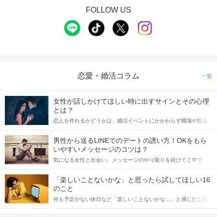
FOLLOW US
恋愛・婚活コラム
一覧
女性が話しかけてほしい時に出すサインとその心理
とは？
恋人を作れるかどうかは、婚活イベントにかかわらず職場や飲み
会の場で女性が話しかけて欲しい時に出すサインに、早く気づい
てアプローチできるかにも左右されます。 これから恋人作りを本
男性から送るLINEでのデートの誘い方！OKをもら
格的に始めようとしている方は、女性が異性を求めて出すサイン
いやすいメッセージのコツは？
をしっかりと理解し、正しい行動に移せるかどうかが重要。 この
気になる女性と出会い、メッセージのやり取りを続けてく中で
記事では、女性が話しかけて欲しい時に出すサインとその心理を
「この人いいな」と感じたら、次はデートに誘いたくなるもの。
詳しく解説した後、婚活イベントで実際にサインを受け取った場
しかし、中には「どう誘ったらいいの？」とお困りの男性もいら
合にどのような行動に繋げるべきかをご紹介していきます。
「楽しいことないかな」と思ったら試してほしい16
っしゃるのではないでしょうか。 そこで今回は、男性から女性へ
のこと
送るLINEでのデートの誘い方のコツをご紹介します。例文も混じ
何も予定がない休日など「楽しいことないかな…」と感じたこと
えながら解説するので、ぜひ参考にしてください。
がある人もいるのでは？ 日常が退屈に感じるなら、いますぐ楽し
いことを始めましょう！ いますぐ楽しい気分になれる対処法か