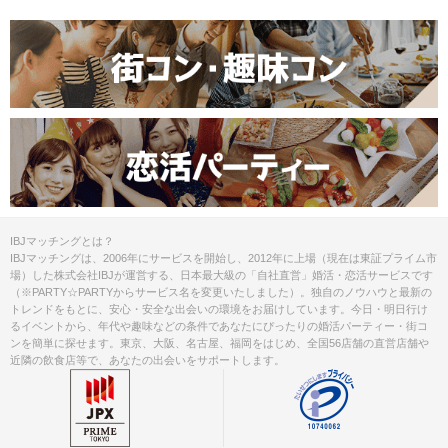
IBJマッチングとは？
IBJマッチングは、2006年にサービスを開始し、2012年に上場（現在は東証プライム市
場）した株式会社IBJが運営する、日本最大級の「自社直営」婚活・恋活サービスです
（※PARTY☆PARTYからサービス名を変更いたしました）。独自のノウハウと最新の
トレンドをもとに、安心・安全な出会いの環境をお届けしています。今日・明日行け
るイベントから、年代や趣味などの条件であなたにぴったりの婚活パーティー・街コ
ンを簡単に探せます。東京、大阪、名古屋、福岡をはじめ、全国56店舗の直営店舗や
近隣の飲食店等で、あなたの出会いをサポートします。