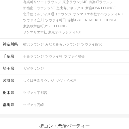
有楽町リゾートラウンジ
東京ラウンジ4F
有楽町ラウンジ
新宿南口ラウンジ6F
恵比寿アネックス
新宿/OAK LOUNGE
北千住ミルディス通りラウンジ
サンマリエ本社オペラシティ41F
ツヴァイ立川
ツヴァイ町田
赤坂/GREEN JACKET LOUNGE
東急歌舞伎町タワーLOUNGE
サンマリエ本社 東京オペラシティ40F
神奈川県
横浜ラウンジ
みなとみらいラウンジ
ツヴァイ藤沢
千葉県
千葉ラウンジ
ツヴァイ柏
ツヴァイ船橋
埼玉県
大宮ラウンジ
茨城県
つくば学園ラウンジ
ツヴァイ水戸
栃木県
ツヴァイ宇都宮
群馬県
ツヴァイ高崎
街コン・恋活パーティー