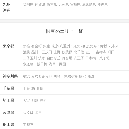
九州
福岡県
佐賀県
熊本県
大分県
宮崎県
鹿児島県
沖縄県
沖縄
関東のエリア一覧
東京都
新宿
有楽町
銀座
東京(八重洲・丸の内)
恵比寿・赤坂
六本木
池袋
品川・五反田
上野
秋葉原
北千住
立川・吉祥寺
町田
二子玉川
渋谷
自由が丘
お台場
八王子
日本橋・八丁堀
水道橋・飯田橋
浅草・両国
神奈川県
横浜
みなとみらい
川崎・武蔵小杉
藤沢
鎌倉
千葉県
千葉
柏
船橋
埼玉県
大宮
川越
浦和
茨城県
つくば
水戸
栃木県
宇都宮