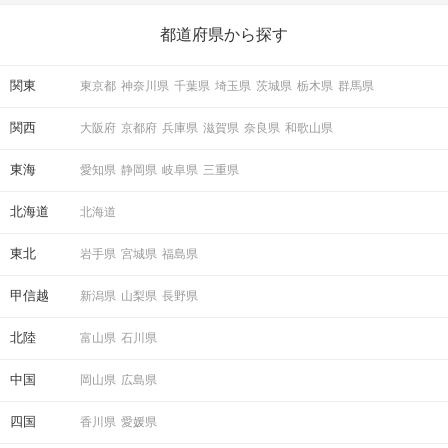
ら、恋愛・自分磨き・趣味などジャンル別の楽しいことまで、16
の楽しいことアイデアを集めました♪ いままさに楽しいことを探し
都道府県から探す
ている方は必見です。
関東
東京都
神奈川県
千葉県
埼玉県
茨城県
栃木県
群馬県
関西
大阪府
京都府
兵庫県
滋賀県
奈良県
和歌山県
東海
愛知県
静岡県
岐阜県
三重県
北海道
北海道
東北
岩手県
宮城県
福島県
甲信越
新潟県
山梨県
長野県
北陸
富山県
石川県
中国
岡山県
広島県
四国
香川県
愛媛県