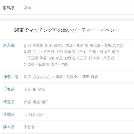
群馬県
高崎
関東でマッチング率の高いパーティー・イベント
東京都
新宿
有楽町
銀座
東京(八重洲・丸の内)
恵比寿・赤坂
六本木
池袋
品川・五反田
上野
秋葉原
北千住
立川・吉祥寺
町田
二子玉川
渋谷
自由が丘
お台場
八王子
日本橋・八丁堀
水道橋・飯田橋
浅草・両国
神奈川県
横浜
みなとみらい
川崎・武蔵小杉
藤沢
鎌倉
千葉県
千葉
柏
船橋
埼玉県
大宮
川越
浦和
茨城県
つくば
水戸
栃木県
宇都宮