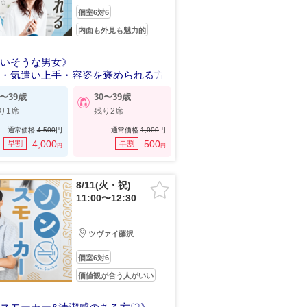
個室6対6
内面も外見も魅力的
人いそうな男女》
い・気遣い上手・容姿を褒められる方
0〜39歳
30〜39歳
り1席
残り2席
通常価格
4,500
円
通常価格
1,000
円
4,000
500
早割
早割
円
円
8/11(火・祝)
11:00〜12:30
ツヴァイ藤沢
個室6対6
価値観が合う人がいい