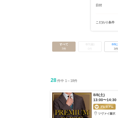
日付
こだわり条件
すべて
8/7(金)
8/8(
7件
0件
3
28
件中 1～18件
8/8(土)
13:00〜14:30
ツヴァイ藤沢