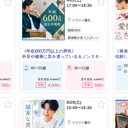
8/22(土)
17:00〜18:30
ツヴァイ藤沢
個室6対6
価値観が合う人がいい
《年収600万円以上の男性》
《将
外見や健康に気を遣っている＆ノンスモー
信頼
カー男女
2
40〜55歳
38〜53歳
残
1,000
円
通常価格
4,500
円
通常価格
1,000
円
500
4,000
500
早割
早割
円
円
円
8/29(土)
15:00〜16:30
ツヴァイ藤沢