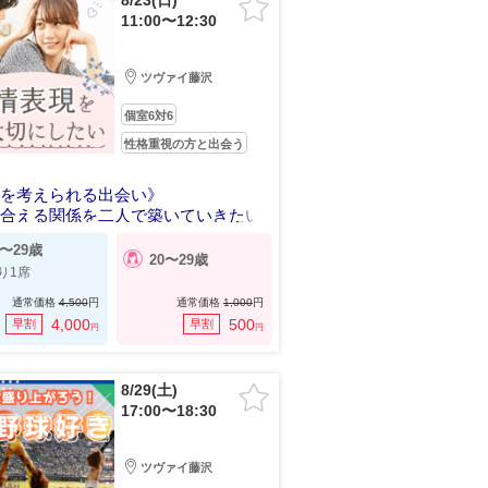
8/23(日)
11:00〜12:30
ツヴァイ藤沢
個室6対6
性格重視の方と出会う
来を考えられる出会い》
し合える関係を二人で築いていきたい
0〜29歳
20〜29歳
り1席
通常価格
4,500
円
通常価格
1,000
円
4,000
500
早割
早割
円
円
8/29(土)
17:00〜18:30
ツヴァイ藤沢