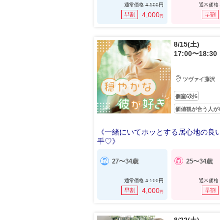
通常価格
4,500
円
通常価格
4,000
早割
早割
円
8/15(土)
17:00〜18:30
ツヴァイ藤沢
個室6対6
価値観が合う人が
《一緒にいてホッとする居心地の良
手♡》
穏やかで思いやりのある男性
27〜34歳
25〜34歳
通常価格
4,500
円
通常価格
4,000
早割
早割
円