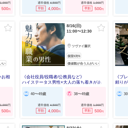
1,000
円
通常価格
4,500
円
通常価格
1,000
円
500
4,000
500
早割
早割
円
円
円
8/16(日)
11:00〜12:30
ツヴァイ藤沢
個室6対6
いい
価値観が合う人がいい
いお相
《会社役員/役職者/公務員など》
《プ
ハイステータス男性×大人の落ち着きがある
頼り
男女編
40〜49歳
38〜49歳
3
1,000
円
通常価格
4,500
円
通常価格
1,000
円
500
4,000
500
早割
早割
円
円
円