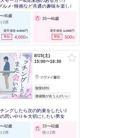
スモーカー&清潔感のある方♡》
グルメ･映画など共通の趣味を楽しむ
7〜46歳
35〜46歳
り2席
通常価格
4,500
円
通常価格
1,000
円
4,000
500
早割
早割
円
円
8/15(土)
15:00〜16:30
ツヴァイ藤沢
個室6対6
価値観が合う人がいい
ッチングしたら次の約束をしたい》
への思いやりを大切にしたい男女
5〜42歳
33〜42歳
り2席
残り2席