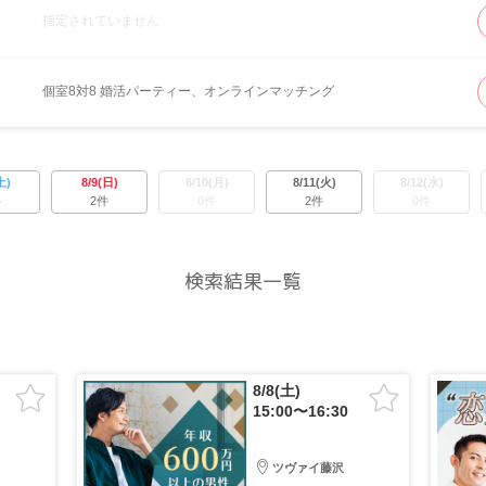
指定されていません
個室8対8 婚活パーティー、オンラインマッチング
土)
8/9(日)
8/10(月)
8/11(火)
8/12(水)
件
2件
0件
2件
0件
検索結果一覧
8/8(土)
15:00〜16:30
ツヴァイ藤沢