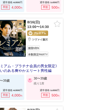
通常価格
4,500
円
通常価格
1,000
円
4,000
500
早割
早割
円
円
8/16(日)
13:00〜14:30
ツヴァイ藤沢
個室6対6
本数限定PARTY
レミアム・プラチナ会員の男女限定》
がいのある爽やかエリート男性編
30〜39歳
0〜39歳
残り1席
通常価格
4,500
円
通常価格
1,000
円
4,000
500
早割
早割
円
円