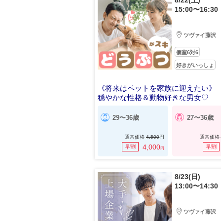
8/22(土)
15:00〜16:30
ツヴァイ藤沢
個室6対6
好きがいっしょ
​​​​​​​《将来はペットを家族に迎えたい》
穏やかな性格＆動物好きな男女♡
29〜36歳
27〜36歳
通常価格
4,500
円
通常価格
4,000
早割
早割
円
8/23(日)
13:00〜14:30
ツヴァイ藤沢