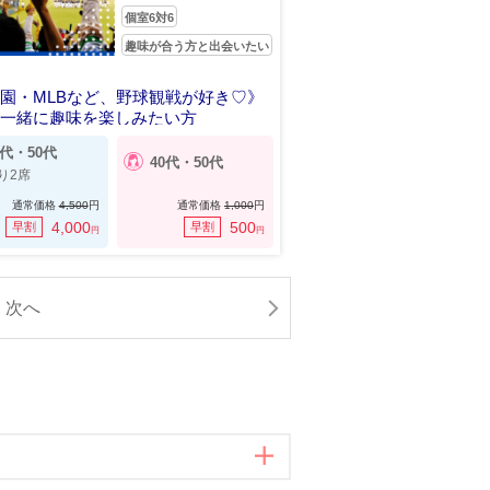
個室6対6
趣味が合う方と出会いたい
園・MLBなど、野球観戦が好き♡》
と一緒に趣味を楽しみたい方
0代・50代
40代・50代
り2席
通常価格
4,500
円
通常価格
1,000
円
4,000
500
早割
早割
円
円
次へ