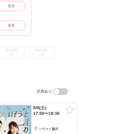
変更
変更
8/13(木)
8/14(金)
0件
0件
空席あり
8/8(土)
17:00〜18:30
ツヴァイ藤沢