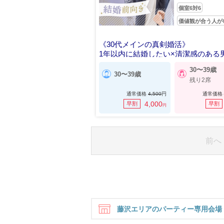
個室6対6
価値観が合う人が
《30代メインの真剣婚活》
1年以内に結婚したい×清潔感のある
30〜39歳
30〜39歳
残り2席
通常価格
4,500
円
通常価格
4,000
早割
早割
円
前へ
藤沢エリアのパーティー専用会場