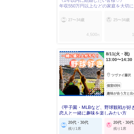
《1年以内に結婚したい皆様♡》
年収550万円以上などの家庭を大切
男性♪
27〜34歳
25〜34歳
4,500
1
円
8/11(火・祝)
13:00〜14:30
ツヴァイ藤沢
個室6対6
趣味が合う方と出
《甲子園・MLBなど、野球観戦が好
恋人と一緒に趣味を楽しみたい方
20代・30代
20代・30代
残り1席
残り1席