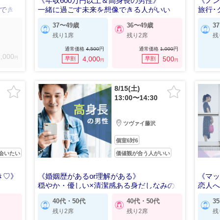
《年収600万円以上＆高身長の男性》
《ノン
にできる
一緒に過ごす未来を想像できる人がいい
旅行･
37〜49歳
36〜49歳
3
残り1席
残り2席
残
通常価格
4,500
円
通常価格
1,000
円
,000
円
4,000
500
早割
早割
円
円
8/15(土)
13:00〜14:30
ツヴァイ藤沢
個室6対6
会いたい
価値観が合う人がいい
き♡》
《婚姻歴があるor理解がある》
《マ
穏やか・優しい×清潔感ある身だしなみの高
恋人
身長男性
40代・50代
40代・50代
3
残り2席
残り2席
残