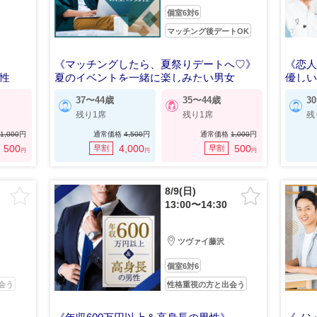
個室6対6
マッチング後デートOK
《マッチングしたら、夏祭りデートへ♡》
《恋
男性
夏のイベントを一緒に楽しみたい男女
優し
37〜44歳
35〜44歳
3
残り1席
残り1席
残
1,000
円
通常価格
4,500
円
通常価格
1,000
円
500
4,000
500
早割
早割
円
円
円
8/9(日)
13:00〜14:30
ツヴァイ藤沢
個室6対6
会う
性格重視の方と出会う