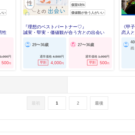
個室6対6
いい
価値観が合う人がいい
『理想のベストパートナー♡』
《甲子
男性
誠実・堅実・価値観が合う方との出会い
恋人
4
29〜36歳
27〜36歳
残
1,000
円
通常価格
4,500
円
通常価格
1,000
円
500
4,000
500
早割
早割
円
円
円
最初
1
2
最後