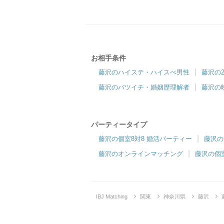
お相手条件
ツヴァイ藤沢
藤沢のハイステ・ハイスぺ男性
藤沢の
人気の湘南エリア・藤沢で出会う。
藤沢のバツイチ・婚姻歴理解者
藤沢の
パーティータイプ
藤沢の個室8対8 婚活パーティー
藤沢の
藤沢のオンラインマッチング
藤沢の個
IBJ Matching
関東
神奈川県
藤沢