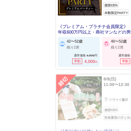
個室6対6
本数限定PARTY
《プレミアム・プラチナ会員限定》
年収600万円以上・商社マンなどの
42〜52歳
40〜52歳
残り2席
残り2席
通常価格
4,500
円
通常価格
4,000
早割
早割
円
8/9(日)
11:00〜12:30
ツヴァイ藤沢
個室6対6
性格重視の方と出