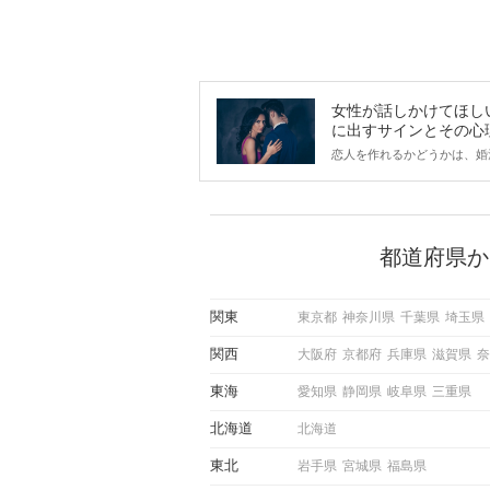
女性が話しかけてほし
に出すサインとその心
は？
恋人を作れるかどうかは、婚
ントにかかわらず職場や飲み
で女性が話しかけて欲しい時
サインに、早く気づいてアプ
できるかにも左右されます。
から恋人作りを本格的に始め
都道府県か
している方は、女性が異性を
出すサインをしっかりと理解
しい行動に移せるかどうかが
関東
東京都
神奈川県
千葉県
埼玉県
この記事では、女性が話しか
しい時に出すサインとその心
関西
大阪府
京都府
兵庫県
滋賀県
奈
しく解説した後、婚活イベン
際にサインを受け取った場合
東海
愛知県
静岡県
岐阜県
三重県
ような行動に繋げるべきかを
していきます。
北海道
北海道
東北
岩手県
宮城県
福島県