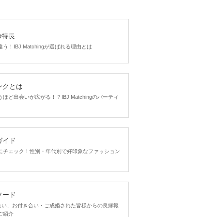
gの特長
！IBJ Matchingが選ばれる理由とは
ンクとは
ど出会いが広がる！？IBJ Matchingのパーティ
ガイド
にチェック！性別・年代別で好印象なファッション
ソード
ngで出会い、お付き合い・ご成婚された皆様からの良縁報
ご紹介