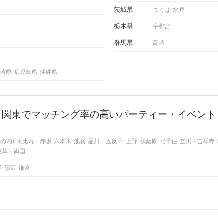
茨城県
つくば
水戸
栃木県
宇都宮
群馬県
高崎
崎県
鹿児島県
沖縄県
関東でマッチング率の高いパーティー・イベント
の内)
恵比寿・赤坂
六本木
池袋
品川・五反田
上野
秋葉原
北千住
立川・吉祥寺
浅草・両国
杉
藤沢
鎌倉