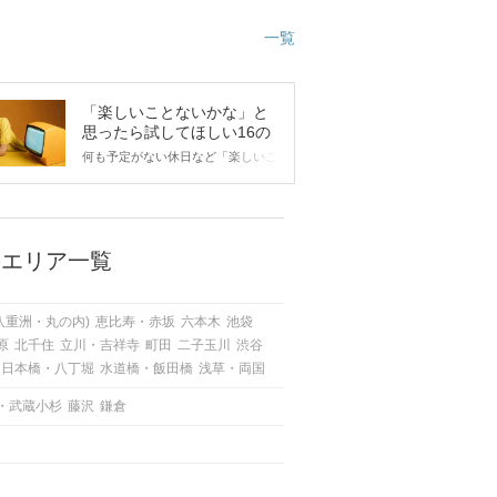
一覧
「楽しいことないかな」と
思ったら試してほしい16の
こと
何も予定がない休日など「楽しいこ
とないかな…」と感じたことがある
人もいるのでは？ 日常が退屈に感
じるなら、いますぐ楽しいことを始
めましょう！ いますぐ楽しい気分
になれる対処法から、恋愛・自分磨
のエリア一覧
き・趣味などジャンル別の楽しいこ
とまで、16の楽しいことアイデア
を集めました♪ いままさに楽しいこ
八重洲・丸の内)
恵比寿・赤坂
六本木
池袋
とを探している方は必見です。
原
北千住
立川・吉祥寺
町田
二子玉川
渋谷
日本橋・八丁堀
水道橋・飯田橋
浅草・両国
・武蔵小杉
藤沢
鎌倉