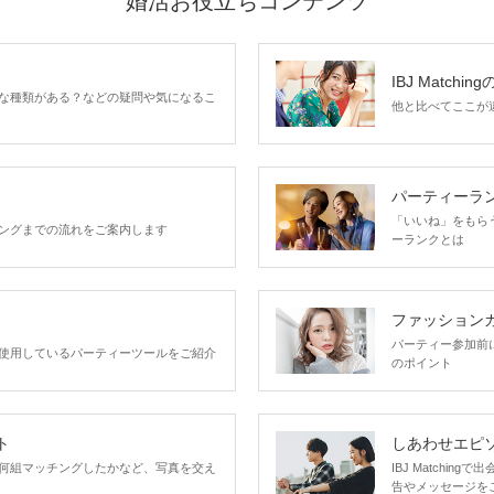
婚活お役立ちコンテンツ
IBJ Matchin
な種類がある？などの疑問や気になるこ
他と比べてここが違う
パーティーラ
「いいね」をもらうほ
ングまでの流れをご案内します
ーランクとは
ファッション
パーティー参加前
使用しているパーティーツールをご紹介
のポイント
ト
しあわせエピ
何組マッチングしたかなど、写真を交え
IBJ Matchi
告やメッセージを