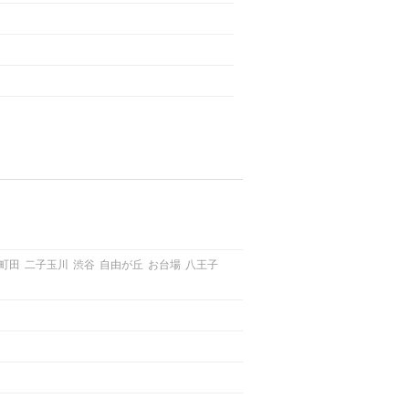
町田
二子玉川
渋谷
自由が丘
お台場
八王子