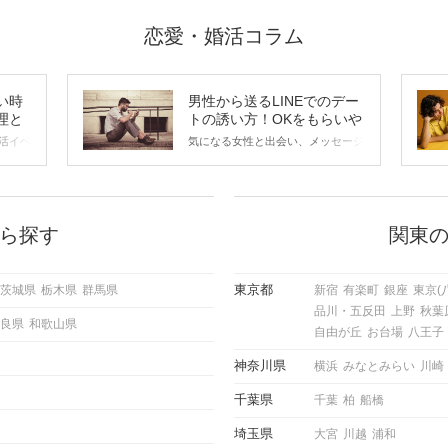
恋愛・婚活コラム
い時
男性から送るLINEでのデー
理と
トの誘い方！OKをもらいや
すいメッセージのコツは？
活イベ
気になる女性と出会い、メッセージ
会の場
のやり取りを続けてく中で「この人
に出す
いいな」と感じたら、次はデートに
ローチ
誘いたくなるもの。 しかし、中に
 これ
は「どう誘ったらいいの？」とお困
ようと
りの男性もいらっしゃるのではない
ら探す
関東
求めて
でしょうか。 そこで今回は、男性
し、正
から女性へ送るLINEでのデートの
重要。
誘い方のコツをご紹介します。例文
東京都
茨城県
栃木県
群馬県
新宿
有楽町
銀座
東京(
けて欲
も混じえながら解説するので、ぜひ
品川・五反田
上野
秋葉
理を詳
参考にしてください。
良県
和歌山県
トで実
自由が丘
お台場
八王子
にどの
ご紹介
神奈川県
横浜
みなとみらい
川崎
千葉県
千葉
柏
船橋
埼玉県
大宮
川越
浦和