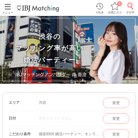
0
りれき
お気に入り
さがす
メニュー
渋谷の
マッチング率が高い
婚活パーティー
渋谷
エリア
変更
指定されていません
日付
変更
個室8対8 婚活パーティー、オンラインマッチング
こだわり条件
変更