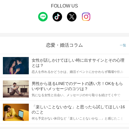
FOLLOW US
恋愛・婚活コラム
一覧
女性が話しかけてほしい時に出すサインとその心理
とは？
恋人を作れるかどうかは、婚活イベントにかかわらず職場や飲み
会の場で女性が話しかけて欲しい時に出すサインに、早く気づい
てアプローチできるかにも左右されます。 これから恋人作りを本
男性から送るLINEでのデートの誘い方！OKをもら
格的に始めようとしている方は、女性が異性を求めて出すサイン
いやすいメッセージのコツは？
をしっかりと理解し、正しい行動に移せるかどうかが重要。 この
気になる女性と出会い、メッセージのやり取りを続けてく中で
記事では、女性が話しかけて欲しい時に出すサインとその心理を
「この人いいな」と感じたら、次はデートに誘いたくなるもの。
詳しく解説した後、婚活イベントで実際にサインを受け取った場
しかし、中には「どう誘ったらいいの？」とお困りの男性もいら
合にどのような行動に繋げるべきかをご紹介していきます。
「楽しいことないかな」と思ったら試してほしい16
っしゃるのではないでしょうか。 そこで今回は、男性から女性へ
のこと
送るLINEでのデートの誘い方のコツをご紹介します。例文も混じ
何も予定がない休日など「楽しいことないかな…」と感じたこと
えながら解説するので、ぜひ参考にしてください。
がある人もいるのでは？ 日常が退屈に感じるなら、いますぐ楽し
いことを始めましょう！ いますぐ楽しい気分になれる対処法か