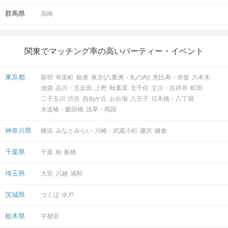
群馬県
高崎
関東でマッチング率の高いパーティー・イベント
東京都
新宿
有楽町
銀座
東京(八重洲・丸の内)
恵比寿・赤坂
六本木
池袋
品川・五反田
上野
秋葉原
北千住
立川・吉祥寺
町田
二子玉川
渋谷
自由が丘
お台場
八王子
日本橋・八丁堀
水道橋・飯田橋
浅草・両国
神奈川県
横浜
みなとみらい
川崎・武蔵小杉
藤沢
鎌倉
千葉県
千葉
柏
船橋
埼玉県
大宮
川越
浦和
茨城県
つくば
水戸
栃木県
宇都宮