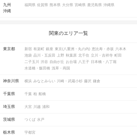
九州
福岡県
佐賀県
熊本県
大分県
宮崎県
鹿児島県
沖縄県
沖縄
関東のエリア一覧
東京都
新宿
有楽町
銀座
東京(八重洲・丸の内)
恵比寿・赤坂
六本木
池袋
品川・五反田
上野
秋葉原
北千住
立川・吉祥寺
町田
二子玉川
渋谷
自由が丘
お台場
八王子
日本橋・八丁堀
水道橋・飯田橋
浅草・両国
神奈川県
横浜
みなとみらい
川崎・武蔵小杉
藤沢
鎌倉
千葉県
千葉
柏
船橋
埼玉県
大宮
川越
浦和
茨城県
つくば
水戸
栃木県
宇都宮