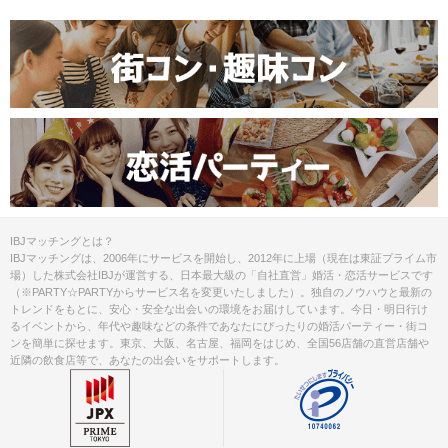
IBJマッチングとは？
IBJマッチングは、2006年にサービスを開始し、2012年に上場（現在は東証プライム市
場）した株式会社IBJが運営する、日本最大級の「自社直営」婚活・恋活サービスです
（※PARTY☆PARTYからサービス名を変更いたしました）。独自のノウハウと最新の
トレンドをもとに、安心・安全な出会いの環境をお届けしています。今日・明日行け
るイベントから、年代や趣味などの条件であなたにぴったりの婚活パーティー・街コ
ンを簡単に探せます。東京、大阪、名古屋、福岡をはじめ、全国56店舗の直営店舗や
近隣の飲食店等で、あなたの出会いをサポートします。