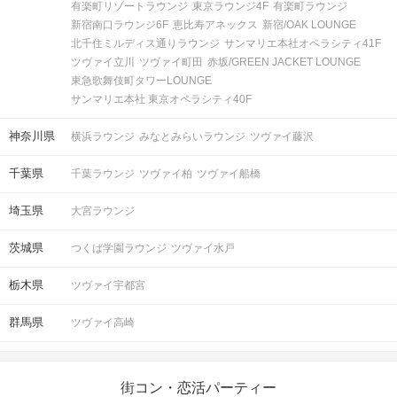
有楽町リゾートラウンジ
東京ラウンジ4F
有楽町ラウンジ
新宿南口ラウンジ6F
恵比寿アネックス
新宿/OAK LOUNGE
北千住ミルディス通りラウンジ
サンマリエ本社オペラシティ41F
ツヴァイ立川
ツヴァイ町田
赤坂/GREEN JACKET LOUNGE
東急歌舞伎町タワーLOUNGE
サンマリエ本社 東京オペラシティ40F
神奈川県
横浜ラウンジ
みなとみらいラウンジ
ツヴァイ藤沢
千葉県
千葉ラウンジ
ツヴァイ柏
ツヴァイ船橋
埼玉県
大宮ラウンジ
茨城県
つくば学園ラウンジ
ツヴァイ水戸
栃木県
ツヴァイ宇都宮
群馬県
ツヴァイ高崎
街コン・恋活パーティー