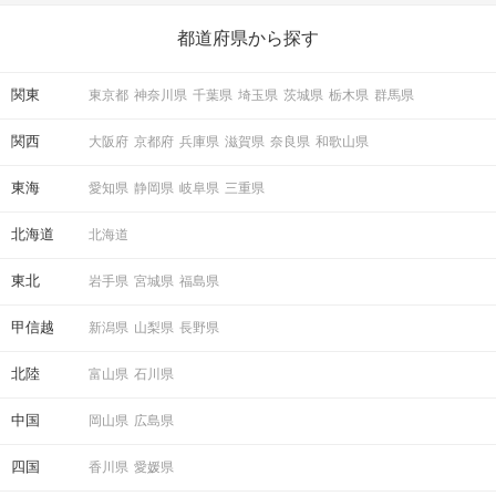
ら、恋愛・自分磨き・趣味などジャンル別の楽しいことまで、16
の楽しいことアイデアを集めました♪ いままさに楽しいことを探し
都道府県から探す
ている方は必見です。
関東
東京都
神奈川県
千葉県
埼玉県
茨城県
栃木県
群馬県
関西
大阪府
京都府
兵庫県
滋賀県
奈良県
和歌山県
東海
愛知県
静岡県
岐阜県
三重県
北海道
北海道
東北
岩手県
宮城県
福島県
甲信越
新潟県
山梨県
長野県
北陸
富山県
石川県
中国
岡山県
広島県
四国
香川県
愛媛県