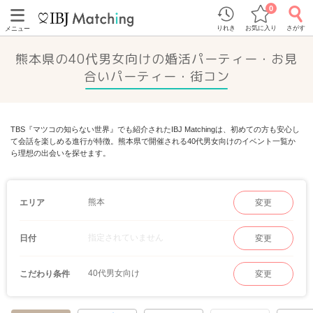
0
りれき
お気に入り
さがす
メニュー
熊本県の40代男女向けの婚活パーティー・お見
合いパーティー・街コン
TBS『マツコの知らない世界』でも紹介されたIBJ Matchingは、初めての方も安心し
て会話を楽しめる進行が特徴。熊本県で開催される40代男女向けのイベント一覧か
ら理想の出会いを探せます。
熊本
エリア
変更
指定されていません
日付
変更
40代男女向け
こだわり条件
変更