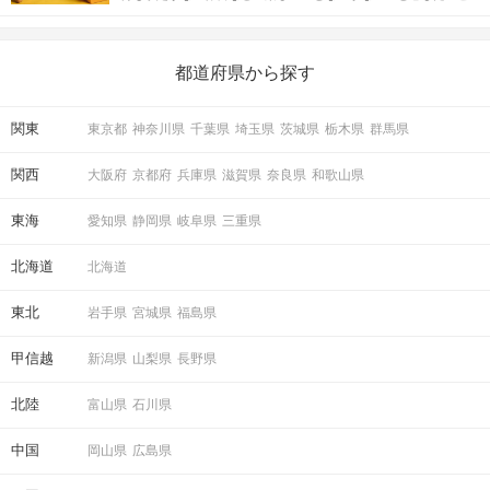
がある人もいるのでは？ 日常が退屈に感じるなら、いますぐ楽し
いことを始めましょう！ いますぐ楽しい気分になれる対処法か
ら、恋愛・自分磨き・趣味などジャンル別の楽しいことまで、16
の楽しいことアイデアを集めました♪ いままさに楽しいことを探し
都道府県から探す
ている方は必見です。
関東
東京都
神奈川県
千葉県
埼玉県
茨城県
栃木県
群馬県
関西
大阪府
京都府
兵庫県
滋賀県
奈良県
和歌山県
東海
愛知県
静岡県
岐阜県
三重県
北海道
北海道
東北
岩手県
宮城県
福島県
甲信越
新潟県
山梨県
長野県
北陸
富山県
石川県
中国
岡山県
広島県