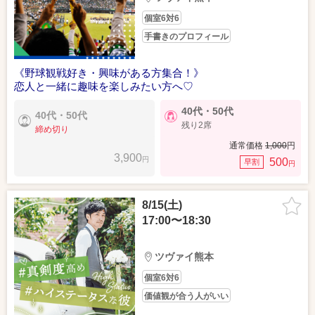
個室6対6
手書きのプロフィール
《野球観戦好き・興味がある方集合！》
恋人と一緒に趣味を楽しみたい方へ♡
40代・50代
40代・50代
残り2席
締め切り
通常価格
1,000
円
3,900
円
500
早割
円
8/15(土)
17:00〜18:30
ツヴァイ熊本
個室6対6
価値観が合う人がいい