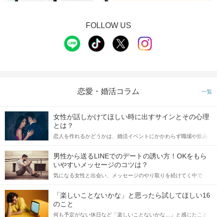
FOLLOW US
恋愛・婚活コラム
一覧
女性が話しかけてほしい時に出すサインとその心理
とは？
恋人を作れるかどうかは、婚活イベントにかかわらず職場や飲み
会の場で女性が話しかけて欲しい時に出すサインに、早く気づい
てアプローチできるかにも左右されます。 これから恋人作りを本
男性から送るLINEでのデートの誘い方！OKをもら
格的に始めようとしている方は、女性が異性を求めて出すサイン
いやすいメッセージのコツは？
をしっかりと理解し、正しい行動に移せるかどうかが重要。 この
気になる女性と出会い、メッセージのやり取りを続けてく中で
記事では、女性が話しかけて欲しい時に出すサインとその心理を
「この人いいな」と感じたら、次はデートに誘いたくなるもの。
詳しく解説した後、婚活イベントで実際にサインを受け取った場
しかし、中には「どう誘ったらいいの？」とお困りの男性もいら
合にどのような行動に繋げるべきかをご紹介していきます。
「楽しいことないかな」と思ったら試してほしい16
っしゃるのではないでしょうか。 そこで今回は、男性から女性へ
のこと
送るLINEでのデートの誘い方のコツをご紹介します。例文も混じ
何も予定がない休日など「楽しいことないかな…」と感じたこと
えながら解説するので、ぜひ参考にしてください。