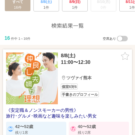
すべて
8/8(土)
8/9(日)
8/10(月)
8/11(
16件
1件
1件
0件
1件
検索結果一覧
16
件中 1～16件
空席あり
8/8(土)
11:00〜12:30
ツヴァイ熊本
個室6対6
手書きのプロフィール
《安定職＆ノンスモーカーの男性》
旅行･グルメ･映画など趣味を楽しみたい男女
42〜52歳
40〜52歳
残り1席
残り2席