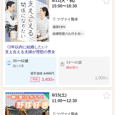
8/11(火・祝)
15:00〜16:30
ツヴァイ熊本
個室6対6
結婚前提のお付き合い
《1年以内に結婚したい》
支え合える夫婦が理想の男女
35〜42歳
33〜42歳
残り2席
締め切り
通常価格
3,900
円
1,000
円
3,400
早割
円
8/15(土)
11:00〜12:30
ツヴァイ熊本