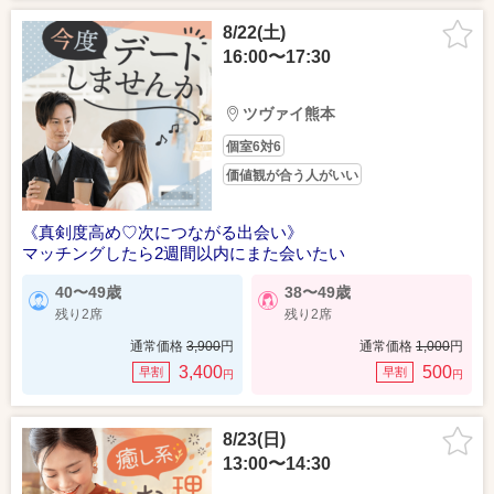
8/22(土)
16:00〜17:30
ツヴァイ熊本
個室6対6
価値観が合う人がいい
《真剣度高め♡次につながる出会い》
マッチングしたら2週間以内にまた会いたい
40〜49歳
38〜49歳
残り2席
残り2席
通常価格
3,900
円
通常価格
1,000
円
3,400
500
早割
早割
円
円
8/23(日)
13:00〜14:30