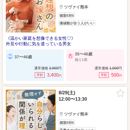
ツヴァイ熊本
個室6対6
価値観が合う人がいい
《温かい家庭を想像できる女性♡》
外見や行動に気を遣っている男女
35〜46歳
37〜46歳
残り1席
通常価格
3,900
円
通常価格
1,000
円
3,400
500
早割
早割
円
円
8/29(土)
12:00〜13:30
ツヴァイ熊本
個室6対6