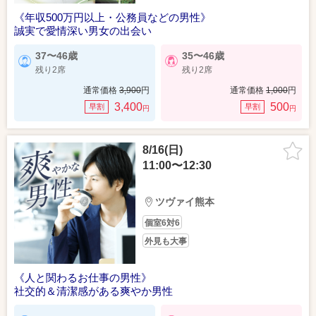
《年収500万円以上・公務員などの男性》
誠実で愛情深い男女の出会い
37〜46歳
35〜46歳
残り2席
残り2席
通常価格
3,900
円
通常価格
1,000
円
3,400
500
早割
早割
円
円
8/16(日)
11:00〜12:30
ツヴァイ熊本
個室6対6
外見も大事
《人と関わるお仕事の男性》
社交的＆清潔感がある爽やか男性