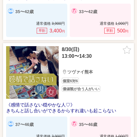
35〜42歳
33〜42歳
通常価格
3,900
円
通常価格
1,000
円
3,400
500
早割
早割
円
円
8/30(日)
13:00〜14:30
ツヴァイ熊本
個室6対6
価値観が合う人がいい
《感情で話さない穏やかな人♡》
きちんと話し合いができるからすれ違いも起こらない
37〜46歳
35〜46歳
通常価格
3,900
円
通常価格
1,000
円