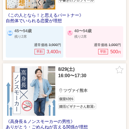
手書きのプロフィール
《この人となら！と思えるパートナー》
自然体でいられる恋愛が理想
45〜54歳
40〜54歳
残り2席
残り2席
通常価格
3,900
円
通常価格
1,000
円
3,400
500
早割
早割
円
円
8/29(土)
16:00〜17:30
ツヴァイ熊本
個室6対6
婚活ビギナーさん歓迎♪
《高身長＆ノンスモーカーの男性》
ありがとう・ごめんねが言える関係が理想