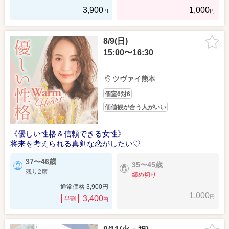
3,900
1,000
円
円
8/9(日)
15:00〜16:30
ツヴァイ熊本
個室6対6
価値観が合う人がいい
《優しい性格＆信頼できる女性》
将来を考えられる真剣な恋がしたい♡
37〜46歳
35〜45歳
残り2席
締め切り
通常価格
3,900
円
1,000
円
3,400
早割
円