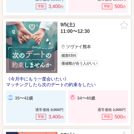
3,400
500
早割
早割
円
円
9/5(土)
11:00〜12:30
ツヴァイ熊本
個室6対6
価値観が合う人がいい
《今月中にもう一度会いたい》
マッチングしたら次のデートの約束をしたい
35〜42歳
34〜40歳
通常価格
3,900
円
通常価格
1,000
円
3,400
500
早割
早割
円
円