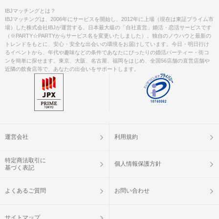
IBJマッチングとは？
IBJマッチングは、2006年にサービスを開始し、2012年に上場（現在は東証プライム市
場）した株式会社IBJが運営する、日本最大級の「自社直営」婚活・恋活サービスです
（※PARTY☆PARTYからサービス名を変更いたしました）。独自のノウハウと最新の
トレンドをもとに、安心・安全な出会いの環境をお届けしています。今日・明日行け
るイベントから、年代や趣味などの条件であなたにぴったりの婚活パーティー・街コ
ンを簡単に探せます。東京、大阪、名古屋、福岡をはじめ、全国56店舗の直営店舗や
近隣の飲食店等で、あなたの出会いをサポートします。
運営会社
利用規約
特定商法取引に
個人情報保護方針
基づく表記
よくあるご質問
お問い合わせ
サイトマップ