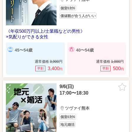
個室6対6
価値観が合う人がいい
《年収500万円以上/士業職などの男性》
×気配りができる女性
45〜54歳
40〜54歳
通常価格
3,900
円
通常価格
1,000
円
3,400
500
早割
早割
円
円
9/6(日)
17:00〜18:30
ツヴァイ熊本
個室6対6
地元婚活