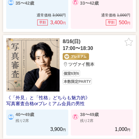
35〜42歳
33〜42歳
通常価格
3,900
円
通常価格
1,000
円
3,400
500
早割
早割
円
円
8/16(日)
17:00〜18:30
ツヴァイ熊本
個室6対6
本数限定PARTY
《「外見」と「性格」どちらも魅力的》
写真審査合格orプレミアム会員の男性
40〜49歳
38〜49歳
残り2席
残り2席
3,900
1,000
円
円