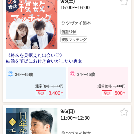
9/5(土)
15:00〜16:00
ツヴァイ熊本
個室6対6
複数マッチング
《将来を見据えた出会い♡》
結婚を前提にお付き合いがしたい男女
36〜45歳
34〜45歳
通常価格
3,900
円
通常価格
1,000
円
3,400
500
早割
早割
円
円
9/6(日)
11:00〜12:30
ツヴァイ熊本