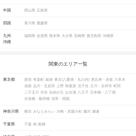
中国
岡山県
広島県
四国
香川県
愛媛県
九州
福岡県
佐賀県
熊本県
大分県
宮崎県
鹿児島県
沖縄県
沖縄
関東のエリア一覧
東京都
新宿
有楽町
銀座
東京(八重洲・丸の内)
恵比寿・赤坂
六本木
池袋
品川・五反田
上野
秋葉原
北千住
立川・吉祥寺
町田
二子玉川
渋谷
自由が丘
お台場
八王子
日本橋・八丁堀
水道橋・飯田橋
浅草・両国
神奈川県
横浜
みなとみらい
川崎・武蔵小杉
藤沢
鎌倉
千葉県
千葉
柏
船橋