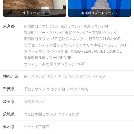
東京ラウンジ5F
有楽町リゾートラウンジ
東京都
新宿西口ラウンジ11F
銀座ラウンジ
東京ラウンジ5F
有楽町リゾートラウンジ
東京ラウンジ4F
有楽町ラウンジ
新宿南口ラウンジ6F
恵比寿アネックス
新宿/OAK LOUNGE
北千住ミルディス通りラウンジ
サンマリエ本社オペラシティ41F
ツヴァイ立川
ツヴァイ町田
赤坂/GREEN JACKET LOUNGE
東急歌舞伎町タワーLOUNGE
サンマリエ本社 東京オペラシティ40F
神奈川県
横浜ラウンジ
みなとみらいラウンジ
ツヴァイ藤沢
千葉県
千葉ラウンジ
ツヴァイ柏
ツヴァイ船橋
埼玉県
大宮ラウンジ
茨城県
つくば学園ラウンジ
ツヴァイ水戸
栃木県
ツヴァイ宇都宮