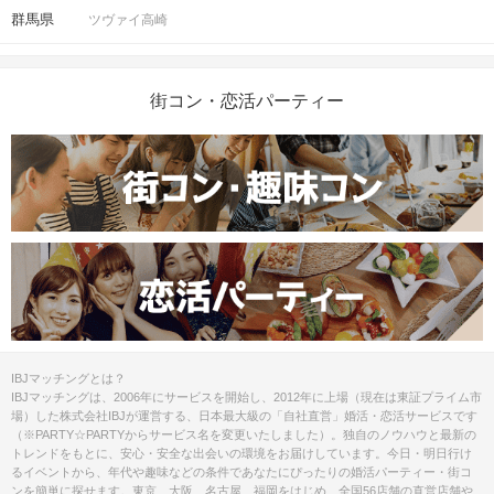
群馬県
ツヴァイ高崎
街コン・恋活パーティー
IBJマッチングとは？
IBJマッチングは、2006年にサービスを開始し、2012年に上場（現在は東証プライム市
場）した株式会社IBJが運営する、日本最大級の「自社直営」婚活・恋活サービスです
（※PARTY☆PARTYからサービス名を変更いたしました）。独自のノウハウと最新の
トレンドをもとに、安心・安全な出会いの環境をお届けしています。今日・明日行け
るイベントから、年代や趣味などの条件であなたにぴったりの婚活パーティー・街コ
ンを簡単に探せます。東京、大阪、名古屋、福岡をはじめ、全国56店舗の直営店舗や