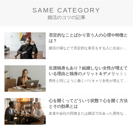
SAME CATEGORY
婚活のコツの記事
否定的なことばかり言う人の心理や特徴と
は？
婚活の場などで否定的な発言をする人に出会い「その考え方はおかしいですよ」などと言われたことで、モヤモヤした経験がある方もいらっしゃるのではないでしょうか。 また中には、自分自身が無意識のうちに否定的な発言が多くなってことに気づき、お悩みの方もいらっしゃるかもしれません。 本記事では、否定的なことを言う人の心理や特徴、否定的な面を改善する方法などについてご紹介します。
生涯独身もあり？結婚しない女性が増えて
いる理由と独身のメリット＆デメリットを
解説！
男性と同じように働くバリキャリ女性が増えている昨今。 結婚適齢期と言われる25〜34歳になる頃には、責任ある仕事を任されていて、今は結婚のことよりもキャリアを積みたいと考える人も多くいるのではないでしょうか。 「結婚を諦めた訳じゃないけど今ではない」 「タイミングがきたら結婚するつもり」 そんなことを考えているうちに35歳を過ぎ、いざ結婚したいと思ったときには出会いのチャンスが限られている…なんてことも。 最終的には、妥協して相手を選んで結婚するくらいなら生涯独身もありかも？という考えを持ち始める人もいるでしょう。 そこで本記事では、未婚女性が増えている要因と、生涯独身でいるメリット&デメリットを解説。 さらに、独身女性がやっておくべきことをご紹介します。 ・今は仕事が優先で結婚したいかわからない ・自分の結婚観について真剣に考え始めた そんな女性はぜひ参考にしてみてください。
心を開くってどういう状態？心を開く方法
とその効果とは
友達や会社の同僚または婚活で出会った異性などに対して、なかなか本心を見せられず「どうしたら本当の自分が出せるのだろう…」とお悩みの方もいらっしゃいます。 そこで今回は、上手く心を開けない皆さんに「心を開くとはどういうことか」をまずは知ってもらい、具体的に心を開く方法と恋愛・婚活などの対人関係でもたらされる効果をご紹介します。