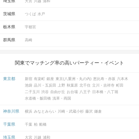
埼玉県
大宮
川越
浦和
茨城県
つくば
水戸
栃木県
宇都宮
群馬県
高崎
関東でマッチング率の高いパーティー・イベント
東京都
新宿
有楽町
銀座
東京(八重洲・丸の内)
恵比寿・赤坂
六本木
池袋
品川・五反田
上野
秋葉原
北千住
立川・吉祥寺
町田
二子玉川
渋谷
自由が丘
お台場
八王子
日本橋・八丁堀
水道橋・飯田橋
浅草・両国
神奈川県
横浜
みなとみらい
川崎・武蔵小杉
藤沢
鎌倉
千葉県
千葉
柏
船橋
埼玉県
大宮
川越
浦和