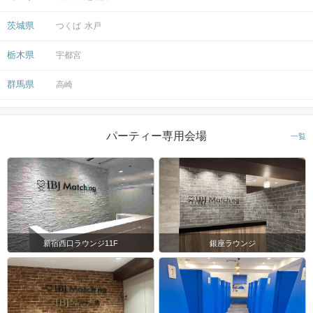
茨城県
つくば
水戸
栃木県
宇都宮
群馬県
高崎
パーティー専用会場
一覧
新宿西口ラウンジ11F
銀座ラウンジ