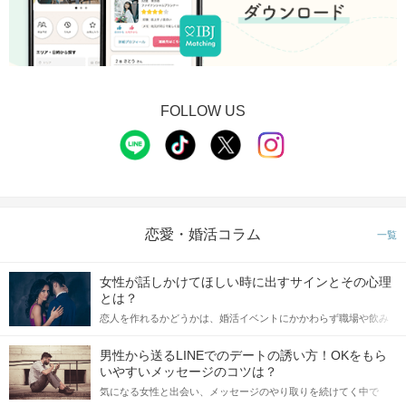
FOLLOW US
恋愛・婚活コラム
一覧
女性が話しかけてほしい時に出すサインとその心理
とは？
恋人を作れるかどうかは、婚活イベントにかかわらず職場や飲み
会の場で女性が話しかけて欲しい時に出すサインに、早く気づい
てアプローチできるかにも左右されます。 これから恋人作りを本
男性から送るLINEでのデートの誘い方！OKをもら
格的に始めようとしている方は、女性が異性を求めて出すサイン
いやすいメッセージのコツは？
をしっかりと理解し、正しい行動に移せるかどうかが重要。 この
気になる女性と出会い、メッセージのやり取りを続けてく中で
記事では、女性が話しかけて欲しい時に出すサインとその心理を