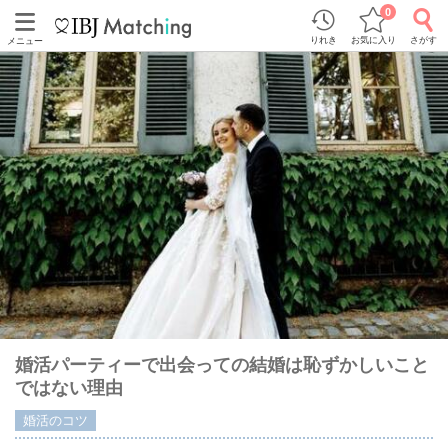
0
りれき
お気に入り
さがす
メニュー
婚活パーティーで出会っての結婚は恥ずかしいこと
ではない理由
婚活のコツ