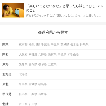
「この人いいな」と感じたら、次はデートに誘いたくなるもの。
詳しく解説した後、婚活イベントで実際にサインを受け取った場
しかし、中には「どう誘ったらいいの？」とお困りの男性もいら
合にどのような行動に繋げるべきかをご紹介していきます。
「楽しいことないかな」と思ったら試してほしい16
っしゃるのではないでしょうか。 そこで今回は、男性から女性へ
のこと
送るLINEでのデートの誘い方のコツをご紹介します。例文も混じ
何も予定がない休日など「楽しいことないかな…」と感じたこと
えながら解説するので、ぜひ参考にしてください。
がある人もいるのでは？ 日常が退屈に感じるなら、いますぐ楽し
いことを始めましょう！ いますぐ楽しい気分になれる対処法か
ら、恋愛・自分磨き・趣味などジャンル別の楽しいことまで、16
の楽しいことアイデアを集めました♪ いままさに楽しいことを探し
都道府県から探す
ている方は必見です。
関東
東京都
神奈川県
千葉県
埼玉県
茨城県
栃木県
群馬県
関西
大阪府
京都府
兵庫県
滋賀県
奈良県
和歌山県
東海
愛知県
静岡県
岐阜県
三重県
北海道
北海道
東北
岩手県
宮城県
福島県
甲信越
新潟県
山梨県
長野県
北陸
富山県
石川県