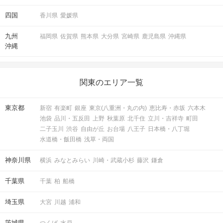
四国
香川県
愛媛県
九州
福岡県
佐賀県
熊本県
大分県
宮崎県
鹿児島県
沖縄県
沖縄
関東のエリア一覧
東京都
新宿
有楽町
銀座
東京(八重洲・丸の内)
恵比寿・赤坂
六本木
池袋
品川・五反田
上野
秋葉原
北千住
立川・吉祥寺
町田
二子玉川
渋谷
自由が丘
お台場
八王子
日本橋・八丁堀
水道橋・飯田橋
浅草・両国
神奈川県
横浜
みなとみらい
川崎・武蔵小杉
藤沢
鎌倉
千葉県
千葉
柏
船橋
埼玉県
大宮
川越
浦和
茨城県
つくば
水戸