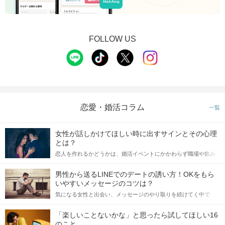
FOLLOW US
恋愛・婚活コラム
一覧
女性が話しかけてほしい時に出すサインとその心理
とは？
恋人を作れるかどうかは、婚活イベントにかかわらず職場や飲み
会の場で女性が話しかけて欲しい時に出すサインに、早く気づい
てアプローチできるかにも左右されます。 これから恋人作りを本
男性から送るLINEでのデートの誘い方！OKをもら
格的に始めようとしている方は、女性が異性を求めて出すサイン
いやすいメッセージのコツは？
をしっかりと理解し、正しい行動に移せるかどうかが重要。 この
気になる女性と出会い、メッセージのやり取りを続けてく中で
記事では、女性が話しかけて欲しい時に出すサインとその心理を
「この人いいな」と感じたら、次はデートに誘いたくなるもの。
詳しく解説した後、婚活イベントで実際にサインを受け取った場
しかし、中には「どう誘ったらいいの？」とお困りの男性もいら
合にどのような行動に繋げるべきかをご紹介していきます。
「楽しいことないかな」と思ったら試してほしい16
っしゃるのではないでしょうか。 そこで今回は、男性から女性へ
のこと