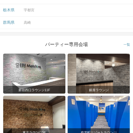
栃木県
宇都宮
群馬県
高崎
パーティー専用会場
一覧
新宿西口ラウンジ11F
銀座ラウンジ
東京ラウンジ5F
有楽町リゾートラウンジ