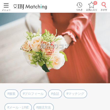
0
りれき
お気に入り
さがす
メニュー
婚活のコツ
#服装
#プロフィール
#会話
#マッチング
#メール・LINE
#婚活方法