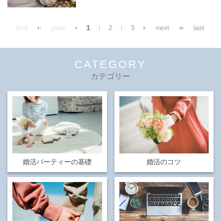
first
prev
1
2
3
next
last
CATEGORY
カテゴリー
婚活パーティーの基礎
婚活のコツ