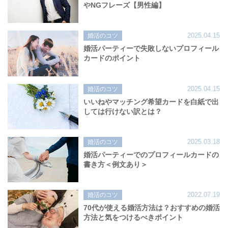
やNGフレーズ【男性編】
2025.04.15
婚活のコツ
婚活パーティーで失敗しないプロフィール
カードのポイント
2025.04.15
婚活のコツ
いいねやマッチング希望カードを白紙で出
しては行けない訳とは？
2025.03.18
婚活のコツ
婚活パーティーでのプロフィールカードの
書き方＜例文あり＞
2022.07.19
婚活のコツ
70代が使える婚活方法は？おすすめの婚活
方法と気をつけるべきポイント