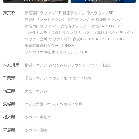
東京都
新宿西口ラウンジ11F
銀座ラウンジ
東京ラウンジ5F
有楽町リゾートラウンジ
東京ラウンジ4F
有楽町ラウンジ
新宿南口ラウンジ6F
恵比寿アネックス
新宿/OAK LOUNGE
北千住ミルディス通りラウンジ
サンマリエ本社オペラシティ41F
ツヴァイ立川
ツヴァイ町田
赤坂/GREEN JACKET LOUNGE
東急歌舞伎町タワーLOUNGE
サンマリエ本社 東京オペラシティ40F
神奈川県
横浜ラウンジ
みなとみらいラウンジ
ツヴァイ藤沢
千葉県
千葉ラウンジ
ツヴァイ柏
ツヴァイ船橋
埼玉県
大宮ラウンジ
茨城県
つくば学園ラウンジ
ツヴァイ水戸
栃木県
ツヴァイ宇都宮
群馬県
ツヴァイ高崎