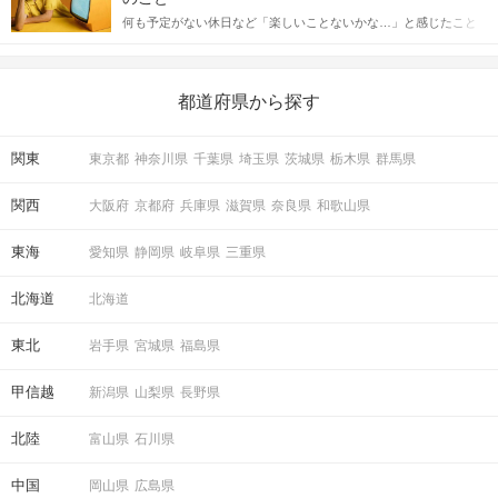
送るLINEでのデートの誘い方のコツをご紹介します。例文も混じ
何も予定がない休日など「楽しいことないかな…」と感じたこと
えながら解説するので、ぜひ参考にしてください。
がある人もいるのでは？ 日常が退屈に感じるなら、いますぐ楽し
いことを始めましょう！ いますぐ楽しい気分になれる対処法か
ら、恋愛・自分磨き・趣味などジャンル別の楽しいことまで、16
の楽しいことアイデアを集めました♪ いままさに楽しいことを探し
都道府県から探す
ている方は必見です。
関東
東京都
神奈川県
千葉県
埼玉県
茨城県
栃木県
群馬県
関西
大阪府
京都府
兵庫県
滋賀県
奈良県
和歌山県
東海
愛知県
静岡県
岐阜県
三重県
北海道
北海道
東北
岩手県
宮城県
福島県
甲信越
新潟県
山梨県
長野県
北陸
富山県
石川県
中国
岡山県
広島県