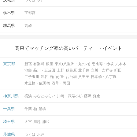
栃木県
宇都宮
群馬県
高崎
関東でマッチング率の高いパーティー・イベント
東京都
新宿
有楽町
銀座
東京(八重洲・丸の内)
恵比寿・赤坂
六本木
池袋
品川・五反田
上野
秋葉原
北千住
立川・吉祥寺
町田
二子玉川
渋谷
自由が丘
お台場
八王子
日本橋・八丁堀
水道橋・飯田橋
浅草・両国
神奈川県
横浜
みなとみらい
川崎・武蔵小杉
藤沢
鎌倉
千葉県
千葉
柏
船橋
埼玉県
大宮
川越
浦和
茨城県
つくば
水戸