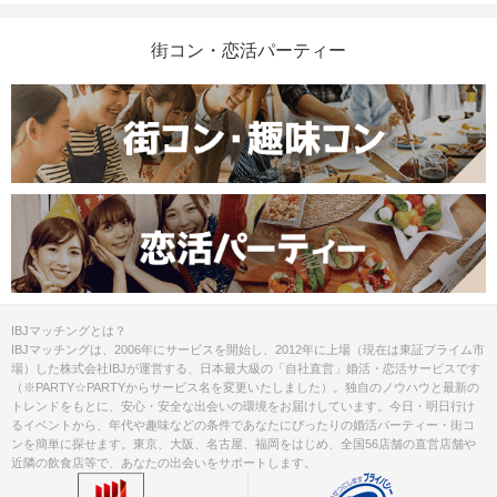
街コン・恋活パーティー
IBJマッチングとは？
IBJマッチングは、2006年にサービスを開始し、2012年に上場（現在は東証プライム市
場）した株式会社IBJが運営する、日本最大級の「自社直営」婚活・恋活サービスです
（※PARTY☆PARTYからサービス名を変更いたしました）。独自のノウハウと最新の
トレンドをもとに、安心・安全な出会いの環境をお届けしています。今日・明日行け
るイベントから、年代や趣味などの条件であなたにぴったりの婚活パーティー・街コ
ンを簡単に探せます。東京、大阪、名古屋、福岡をはじめ、全国56店舗の直営店舗や
近隣の飲食店等で、あなたの出会いをサポートします。