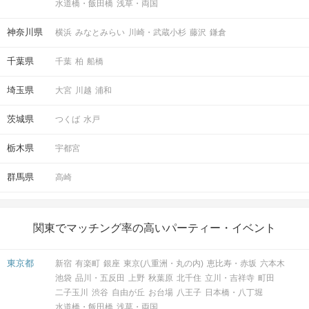
水道橋・飯田橋
浅草・両国
神奈川県
横浜
みなとみらい
川崎・武蔵小杉
藤沢
鎌倉
千葉県
千葉
柏
船橋
埼玉県
大宮
川越
浦和
茨城県
つくば
水戸
栃木県
宇都宮
群馬県
高崎
関東でマッチング率の高いパーティー・イベント
東京都
新宿
有楽町
銀座
東京(八重洲・丸の内)
恵比寿・赤坂
六本木
池袋
品川・五反田
上野
秋葉原
北千住
立川・吉祥寺
町田
二子玉川
渋谷
自由が丘
お台場
八王子
日本橋・八丁堀
水道橋・飯田橋
浅草・両国