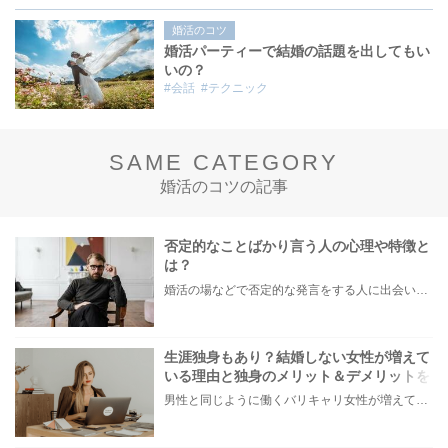
婚活のコツ
婚活パーティーで結婚の話題を出してもい
いの？
#会話
#テクニック
SAME CATEGORY
婚活のコツの記事
否定的なことばかり言う人の心理や特徴と
は？
婚活の場などで否定的な発言をする人に出会い「その考え方はおかしいですよ」などと言われたことで、モヤモヤした経験がある方もいらっしゃるのではないでしょうか。 また中には、自分自身が無意識のうちに否定的な発言が多くなってことに気づき、お悩みの方もいらっしゃるかもしれません。 本記事では、否定的なことを言う人の心理や特徴、否定的な面を改善する方法などについてご紹介します。
生涯独身もあり？結婚しない女性が増えて
いる理由と独身のメリット＆デメリットを
解説！
男性と同じように働くバリキャリ女性が増えている昨今。 結婚適齢期と言われる25〜34歳になる頃には、責任ある仕事を任されていて、今は結婚のことよりもキャリアを積みたいと考える人も多くいるのではないでしょうか。 「結婚を諦めた訳じゃないけど今ではない」 「タイミングがきたら結婚するつもり」 そんなことを考えているうちに35歳を過ぎ、いざ結婚したいと思ったときには出会いのチャンスが限られている…なんてことも。 最終的には、妥協して相手を選んで結婚するくらいなら生涯独身もありかも？という考えを持ち始める人もいるでしょう。 そこで本記事では、未婚女性が増えている要因と、生涯独身でいるメリット&デメリットを解説。 さらに、独身女性がやっておくべきことをご紹介します。 ・今は仕事が優先で結婚したいかわからない ・自分の結婚観について真剣に考え始めた そんな女性はぜひ参考にしてみてください。