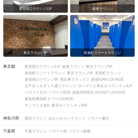
新宿西口ラウンジ11F
銀座ラウンジ
東京ラウンジ5F
有楽町リゾートラウンジ
東京都
新宿西口ラウンジ11F
銀座ラウンジ
東京ラウンジ5F
有楽町リゾートラウンジ
東京ラウンジ4F
有楽町ラウンジ
新宿南口ラウンジ6F
恵比寿アネックス
新宿/OAK LOUNGE
北千住ミルディス通りラウンジ
サンマリエ本社オペラシティ41F
ツヴァイ立川
ツヴァイ町田
赤坂/GREEN JACKET LOUNGE
東急歌舞伎町タワーLOUNGE
サンマリエ本社 東京オペラシティ40F
神奈川県
横浜ラウンジ
みなとみらいラウンジ
ツヴァイ藤沢
千葉県
千葉ラウンジ
ツヴァイ柏
ツヴァイ船橋