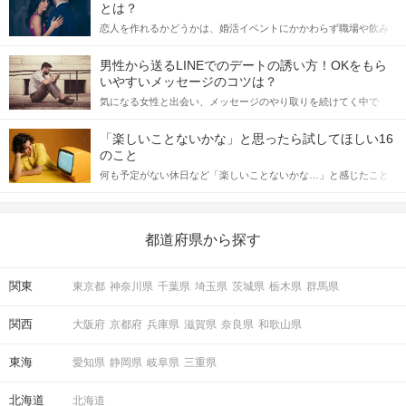
とは？
恋人を作れるかどうかは、婚活イベントにかかわらず職場や飲み
会の場で女性が話しかけて欲しい時に出すサインに、早く気づい
てアプローチできるかにも左右されます。 これから恋人作りを本
男性から送るLINEでのデートの誘い方！OKをもら
格的に始めようとしている方は、女性が異性を求めて出すサイン
いやすいメッセージのコツは？
をしっかりと理解し、正しい行動に移せるかどうかが重要。 この
気になる女性と出会い、メッセージのやり取りを続けてく中で
記事では、女性が話しかけて欲しい時に出すサインとその心理を
「この人いいな」と感じたら、次はデートに誘いたくなるもの。
詳しく解説した後、婚活イベントで実際にサインを受け取った場
しかし、中には「どう誘ったらいいの？」とお困りの男性もいら
合にどのような行動に繋げるべきかをご紹介していきます。
「楽しいことないかな」と思ったら試してほしい16
っしゃるのではないでしょうか。 そこで今回は、男性から女性へ
のこと
送るLINEでのデートの誘い方のコツをご紹介します。例文も混じ
何も予定がない休日など「楽しいことないかな…」と感じたこと
えながら解説するので、ぜひ参考にしてください。
がある人もいるのでは？ 日常が退屈に感じるなら、いますぐ楽し
いことを始めましょう！ いますぐ楽しい気分になれる対処法か
ら、恋愛・自分磨き・趣味などジャンル別の楽しいことまで、16
の楽しいことアイデアを集めました♪ いままさに楽しいことを探し
都道府県から探す
ている方は必見です。
関東
東京都
神奈川県
千葉県
埼玉県
茨城県
栃木県
群馬県
関西
大阪府
京都府
兵庫県
滋賀県
奈良県
和歌山県
東海
愛知県
静岡県
岐阜県
三重県
北海道
北海道