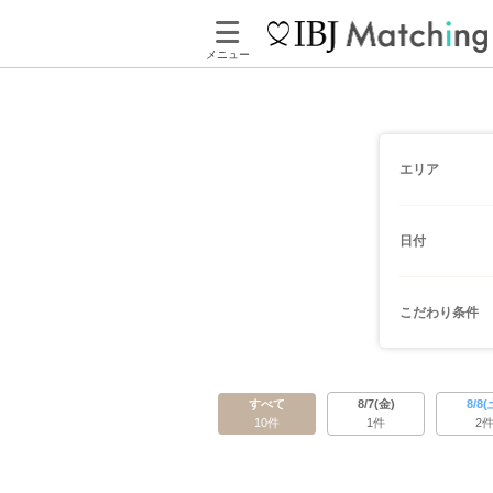
メニュー
エリア
日付
こだわり条件
すべて
8/7(金)
8/8(
10件
1件
2