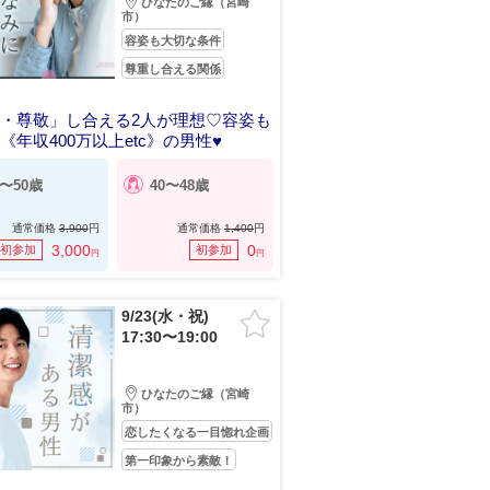
ひなたのご縁（宮崎
市）
容姿も大切な条件
尊重し合える関係
・尊敬」し合える2人が理想♡容姿も
《年収400万以上etc》の男性♥
2〜50歳
40〜48歳
通常価格
3,900
円
通常価格
1,400
円
3,000
0
初参加
初参加
円
円
9/23(水・祝)
17:30〜19:00
ひなたのご縁（宮崎
市）
恋したくなる一目惚れ企画
第一印象から素敵！