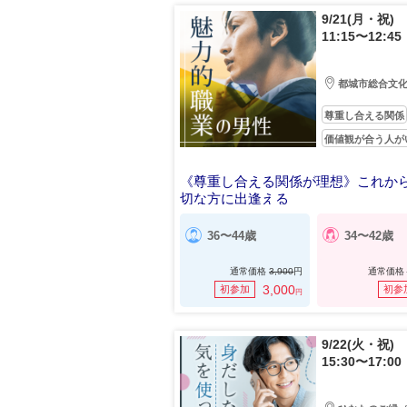
9/21(月・祝)
11:15〜12:45
都城市総合文
尊重し合える関係
価値観が合う人が
《尊重し合える関係が理想》これか
切な方に出逢える
36〜44歳
34〜42歳
通常価格
3,900
円
通常価格
3,000
初参加
初参
円
9/22(火・祝)
15:30〜17:00