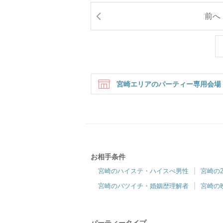
前へ
宮崎エリアのパーティー専用会場
お相手条件
ひなたのご縁（宮崎市）
宮崎のハイステ・ハイスぺ男性
宮崎の
＼個室スマホdeパーティー／運命の日を今日
真
宮崎のバツイチ・婚姻歴理解者
宮崎の
にしよう！
Ma