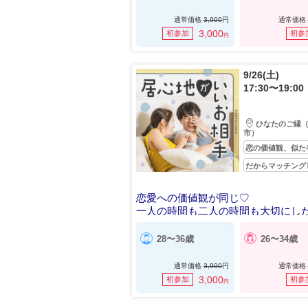
通常価格
3,900
円
通常価格
3,000
初参加
初参
円
9/26(土)
17:30〜19:00
ひなたのご縁
市）
恋の価値観、似た
だからマッチング
恋愛への価値観が同じ♡
一人の時間も二人の時間も大切にし
女
28〜36歳
26〜34歳
通常価格
3,900
円
通常価格
3,000
初参加
初参
円