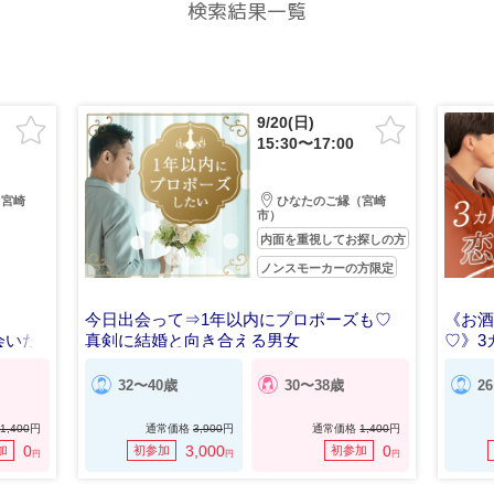
検索結果一覧
9/20(日)
15:30〜17:00
（宮崎
ひなたのご縁（宮崎
市）
内面を重視してお探しの方
ノンスモーカーの方限定
今日出会って⇒1年以内にプロポーズも♡
《お酒
会いた
真剣に結婚と向き合える男女
♡》3
32〜40歳
30〜38歳
2
1,400
円
通常価格
3,900
円
通常価格
1,400
円
0
3,000
0
加
初参加
初参加
円
円
円