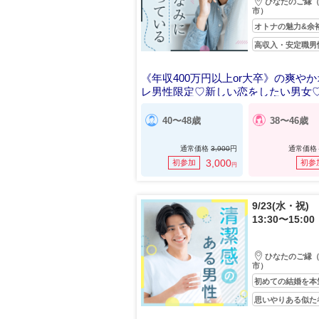
ひなたのご縁
市）
オトナの魅力&余
高収入・安定職男
《年収400万円以上or大卒》の爽や
レ男性限定♡新しい恋をしたい男女
40〜48歳
38〜46歳
通常価格
3,900
円
通常価格
3,000
初参加
初参
円
9/23(水・祝)
13:30〜15:00
ひなたのご縁
市）
初めての結婚を本
思いやりある似た