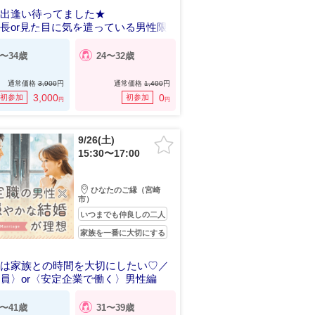
な出逢い待ってました★
長or見た目に気を遣っている男性限
》
6〜34歳
24〜32歳
通常価格
3,900
円
通常価格
1,400
円
3,000
0
初参加
初参加
円
円
9/26(土)
15:30〜17:00
ひなたのご縁（宮崎
市）
いつまでも仲良しの二人
家族を一番に大切にする
来は家族との時間を大切にしたい♡／
員〉or〈安定企業で働く〉男性編
3〜41歳
31〜39歳