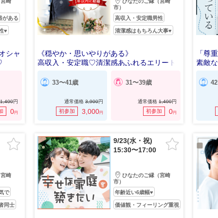
（宮崎
ひなたのご縁（宮崎
市）
裕がある
高収入・安定職男性
性♥
清潔感はもちろん大事♥
かオシャ
《穏やか・思いやりがある》
「尊重
♡
高収入・安定職♡清潔感あふれるエリート
素敵な
男性編
33〜41歳
31〜39歳
4
1,400
円
通常価格
3,900
円
通常価格
1,400
円
0
3,000
0
加
初参加
初参加
円
円
円
9/23(水・祝)
15:30〜17:00
（宮崎
ひなたのご縁（宮崎
市）
気で
年齢近い6歳幅♥
者同士
価値観・フィーリング重視