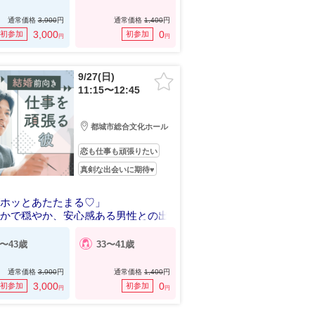
通常価格
3,900
円
通常価格
1,400
円
3,000
0
初参加
初参加
円
円
9/27(日)
11:15〜12:45
都城市総合文化ホール
恋も仕事も頑張りたい
真剣な出会いに期待♥
がホッとあたたまる♡」
らかで穏やか、安心感ある男性との出
5〜43歳
33〜41歳
通常価格
3,900
円
通常価格
1,400
円
3,000
0
初参加
初参加
円
円