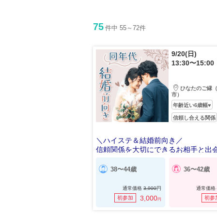
75
件中 55～72件
9/20(日)
13:30〜15:00
ひなたのご縁
市）
年齢近い6歳幅♥
信頼し合える関係
＼ハイステ＆結婚前向き／
信頼関係を大切にできるお相手と出
い♡
38〜44歳
36〜42歳
通常価格
3,900
円
通常価格
3,000
初参加
初参
円