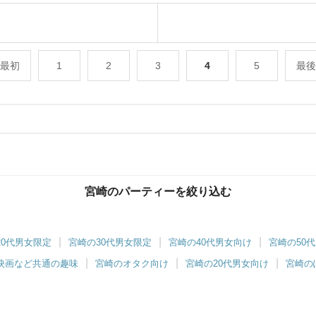
最初
1
2
3
4
5
最後
宮崎のパーティーを絞り込む
都城市総合文化ホール
20代男女限定
宮崎の30代男女限定
宮崎の40代男女向け
宮崎の50
剣に出会いたい♡都城近隣の男女♡IBJ
映画など共通の趣味
宮崎のオタク向け
宮崎の20代男女向け
宮崎の
tching都城！