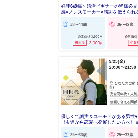
好評6歳幅＼婚活ビギナーの皆様必見
感×ノンスモーカー×感謝を伝えられ
38〜44歳
36〜42歳
通常価格
3,900
円
通常価格
3,000
初参加
初参
円
9/25(金)
20:00〜21:30
ひなたのご縁
市）
完全同年代！人気
信頼し合える関係
優しくて誠実＆ユーモアがある男性♥
《友達から恋愛へ発展したい方へ》＃
恋活
25〜33歳
25〜33歳