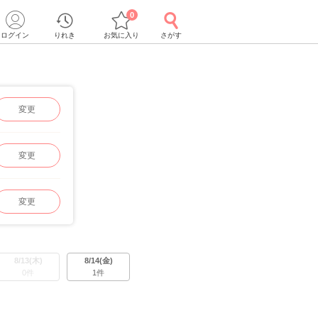
0
ログイン
りれき
お気に入り
さがす
変更
変更
変更
8/13(木)
8/14(金)
0件
1件