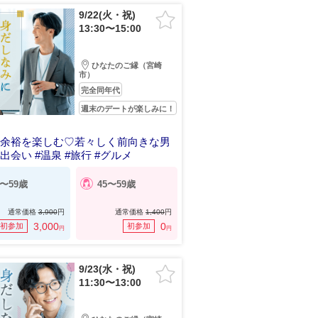
9/22(火・祝)
13:30〜15:00
ひなたのご縁（宮崎
市）
完全同年代
週末のデートが楽しみに！
の余裕を楽しむ♡若々しく前向きな男
出会い #温泉 #旅行 #グルメ
5〜59歳
45〜59歳
通常価格
3,900
円
通常価格
1,400
円
3,000
0
初参加
初参加
円
円
9/23(水・祝)
11:30〜13:00