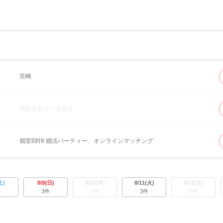
宮崎
指定されていません
個室8対8 婚活パーティー、オンラインマッチング
土)
8/9(日)
8/10(月)
8/11(火)
8/12(水)
件
3件
0件
3件
0件