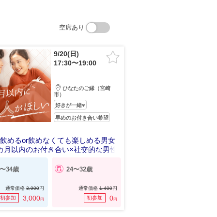
空席あり
9/20(日)
17:30〜19:00
ひなたのご縁（宮崎
市）
好きが一緒♥
早めのお付き合い希望
飲めるor飲めなくても楽しめる男女
カ月以内のお付き合い×社交的な男性
6〜34歳
24〜32歳
通常価格
3,900
円
通常価格
1,400
円
3,000
0
初参加
初参加
円
円