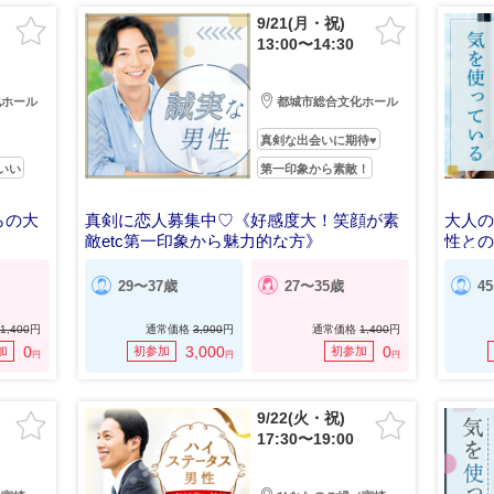
9/21(月・祝)
13:00〜14:30
化ホール
都城市総合文化ホール
真剣な出会いに期待♥
いい
第一印象から素敵！
らの大
真剣に恋人募集中♡《好感度大！笑顔が素
大人
敵etc第一印象から魅力的な方》
性との
29〜37歳
27〜35歳
4
1,400
円
通常価格
3,900
円
通常価格
1,400
円
0
3,000
0
加
初参加
初参加
円
円
円
9/22(火・祝)
17:30〜19:00