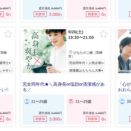
1,400
円
通常価格
3,900
円
通常価格
1,400
円
0
3,000
0
加
初参加
初参加
円
円
円
9/26(土)
19:30〜21:00
（宮崎
ひなたのご縁（宮崎
市）
者同士♥
完全同年代！人気企画✨
しやすい
清潔感はもちろん大事♥
完全同年代★＼高身長or塩顔or清潔感があ
「心
たい男
る／
おお
人気のthe好印象男性編☆
会い♥
21〜29歳
21〜29歳
3
1,400
円
通常価格
3,900
円
通常価格
1,400
円
0
3,000
0
加
初参加
初参加
円
円
円