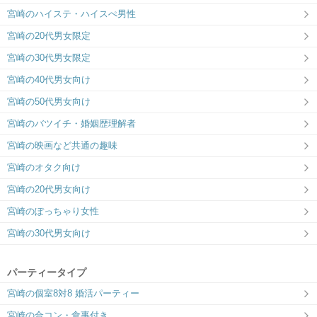
宮崎のハイステ・ハイスぺ男性
ひなたのご縁（宮崎市）
都城市総合文化ホール
宮崎の20代男女限定
＼個室スマホdeパーティー／運命の日を
真剣に出会いたい♡都城近隣の男女♡IBJ
今日にしよう！
Matching都城！
宮崎の30代男女限定
宮崎の40代男女向け
宮崎の50代男女向け
宮崎のバツイチ・婚姻歴理解者
宮崎の映画など共通の趣味
宮崎のオタク向け
宮崎の20代男女向け
宮崎のぽっちゃり女性
宮崎の30代男女向け
パーティータイプ
宮崎の個室8対8 婚活パーティー
宮崎の合コン・食事付き