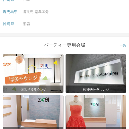
鹿児島県
鹿児島
霧島国分
沖縄県
那覇
パーティー専用会場
一覧
福岡/博多ラウンジ
福岡/天神ラウンジ