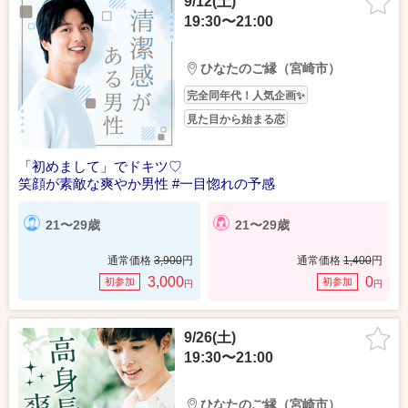
9/12(土)
19:30〜21:00
ひなたのご縁（宮崎市）
完全同年代！人気企画✨
見た目から始まる恋
「初めまして」でドキツ♡
笑顔が素敵な爽やか男性 #一目惚れの予感
21〜29歳
21〜29歳
通常価格
3,900
円
通常価格
1,400
円
3,000
0
初参加
初参加
円
円
9/26(土)
19:30〜21:00
ひなたのご縁（宮崎市）