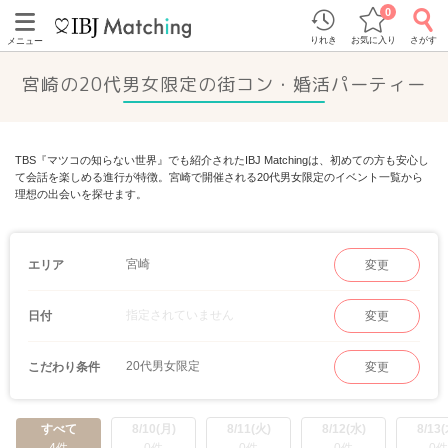
0
りれき
お気に入り
さがす
メニュー
宮崎の20代男女限定の街コン・婚活パーティー
TBS『マツコの知らない世界』でも紹介されたIBJ Matchingは、初めての方も安心し
て会話を楽しめる進行が特徴。宮崎で開催される20代男女限定のイベント一覧から
理想の出会いを探せます。
宮崎
エリア
変更
指定されていません
日付
変更
20代男女限定
こだわり条件
変更
すべて
8/10(月)
8/11(火)
8/12(水)
8/13(