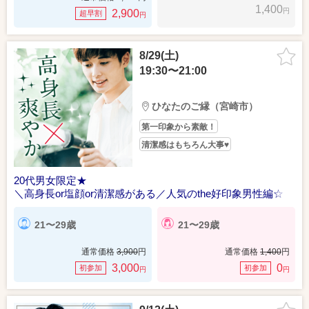
1,400
円
2,900
超早割
円
8/29(土)
19:30〜21:00
ひなたのご縁（宮崎市）
第一印象から素敵！
清潔感はもちろん大事♥
20代男女限定★
＼高身長or塩顔or清潔感がある／人気のthe好印象男性編☆
21〜29歳
21〜29歳
通常価格
3,900
円
通常価格
1,400
円
3,000
0
初参加
初参加
円
円