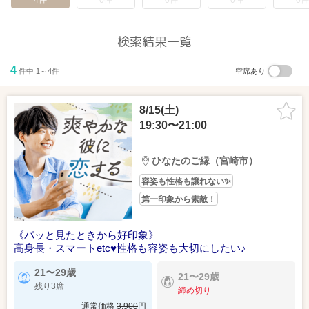
4件
0件
0件
0件
0件
検索結果一覧
4
件中 1～4件
空席あり
8/15(土)
19:30〜21:00
ひなたのご縁（宮崎市）
容姿も性格も譲れない✨
第一印象から素敵！
《パッと見たときから好印象》
高身長・スマートetc♥性格も容姿も大切にしたい♪
21〜29歳
21〜29歳
残り3席
締め切り
通常価格
3,900
円