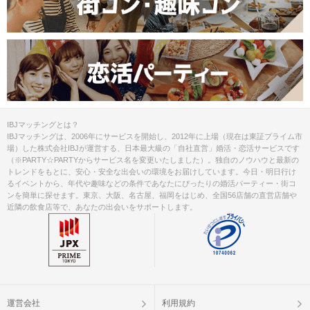
IBJマッチングとは？
IBJマッチングは、2006年にサービスを開始し、2012年に上場（現在は東証プライム市
場）した株式会社IBJが運営する、日本最大級の「自社直営」婚活・恋活サービスです
（※PARTY☆PARTYからサービス名を変更いたしました）。独自のノウハウと最新の
トレンドをもとに、安心・安全な出会いの環境をお届けしています。今日・明日行け
るイベントから、年代や趣味などの条件であなたにぴったりの婚活パーティー・街コ
ンを簡単に探せます。東京、大阪、名古屋、福岡をはじめ、全国56店舗の直営店舗や
近隣の飲食店等で、あなたの出会いをサポートします。
運営会社
利用規約