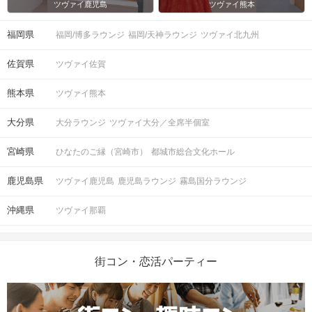
ツヴァイ鹿児島
ツヴァイ熊本
福岡県
福岡/博多ラウンジ
福岡/天神ラウンジ
ツヴァイ北九州
佐賀県
ツヴァイ佐賀
熊本県
ツヴァイ熊本
大分県
大分ラウンジ
ツヴァイ大分／全席半個室
宮崎県
ひなたのご縁（宮崎市）
都城市総合文化ホール
鹿児島県
ツヴァイ鹿児島
鹿児島ラウンジ
霧島国分ラウンジ
沖縄県
ツヴァイ那覇
街コン・恋活パーティー