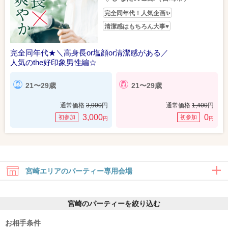
完全同年代！人気企画✨
清潔感はもちろん大事♥
完全同年代★＼高身長or塩顔or清潔感がある／
人気のthe好印象男性編☆
21〜29歳
21〜29歳
通常価格
3,900
円
通常価格
1,400
円
3,000
0
初参加
初参加
円
円
宮崎エリアのパーティー専用会場
宮崎のパーティーを絞り込む
お相手条件