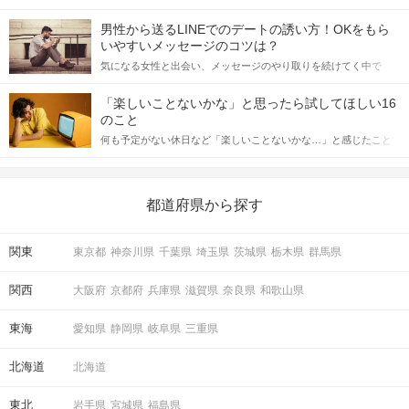
会の場で女性が話しかけて欲しい時に出すサインに、早く気づい
てアプローチできるかにも左右されます。 これから恋人作りを本
男性から送るLINEでのデートの誘い方！OKをもら
格的に始めようとしている方は、女性が異性を求めて出すサイン
いやすいメッセージのコツは？
をしっかりと理解し、正しい行動に移せるかどうかが重要。 この
気になる女性と出会い、メッセージのやり取りを続けてく中で
記事では、女性が話しかけて欲しい時に出すサインとその心理を
「この人いいな」と感じたら、次はデートに誘いたくなるもの。
詳しく解説した後、婚活イベントで実際にサインを受け取った場
しかし、中には「どう誘ったらいいの？」とお困りの男性もいら
合にどのような行動に繋げるべきかをご紹介していきます。
「楽しいことないかな」と思ったら試してほしい16
っしゃるのではないでしょうか。 そこで今回は、男性から女性へ
のこと
送るLINEでのデートの誘い方のコツをご紹介します。例文も混じ
何も予定がない休日など「楽しいことないかな…」と感じたこと
えながら解説するので、ぜひ参考にしてください。
がある人もいるのでは？ 日常が退屈に感じるなら、いますぐ楽し
いことを始めましょう！ いますぐ楽しい気分になれる対処法か
ら、恋愛・自分磨き・趣味などジャンル別の楽しいことまで、16
の楽しいことアイデアを集めました♪ いままさに楽しいことを探し
都道府県から探す
ている方は必見です。
関東
東京都
神奈川県
千葉県
埼玉県
茨城県
栃木県
群馬県
関西
大阪府
京都府
兵庫県
滋賀県
奈良県
和歌山県
東海
愛知県
静岡県
岐阜県
三重県
北海道
北海道
東北
岩手県
宮城県
福島県