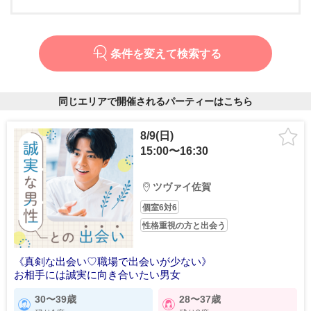
条件を変えて検索する
同じエリアで開催されるパーティーはこちら
8/9(日)
15:00〜16:30
ツヴァイ佐賀
個室6対6
性格重視の方と出会う
《真剣な出会い♡職場で出会いが少ない》
お相手には誠実に向き合いたい男女
30〜39歳
28〜37歳