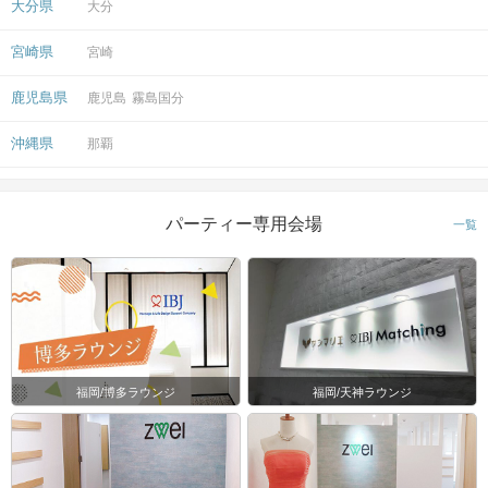
大分県
大分
宮崎県
宮崎
鹿児島県
鹿児島
霧島国分
沖縄県
那覇
パーティー専用会場
一覧
福岡/博多ラウンジ
福岡/天神ラウンジ