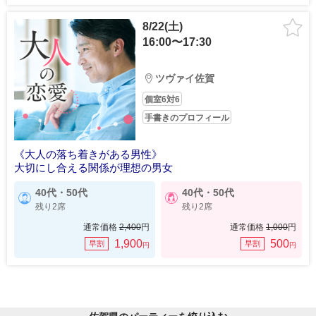
8/22(土)
16:00〜17:30
ツヴァイ佐賀
個室6対6
手書きのプロフィール
《大人の落ち着きがある男性》
大切にし合える関係が理想の男女
40代・50代
40代・50代
残り2席
残り2席
通常価格
2,400
円
通常価格
1,000
円
1,900
500
早割
早割
円
円