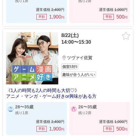
残り1席
残り2席
通常価格
2,400
円
通常価格
1,000
円
1,900
500
早割
早割
円
円
8/22(土)
14:00〜15:30
ツヴァイ佐賀
個室5対5
趣味が合う人がいい
《1人の時間も2人の時間も大切♡》
アニメ・マンガ・ゲーム好きor興味がある方
28〜35歳
26〜35歳
残り1席
残り2席
通常価格
2,400
円
通常価格
1,000
円
1,900
500
早割
早割
円
円