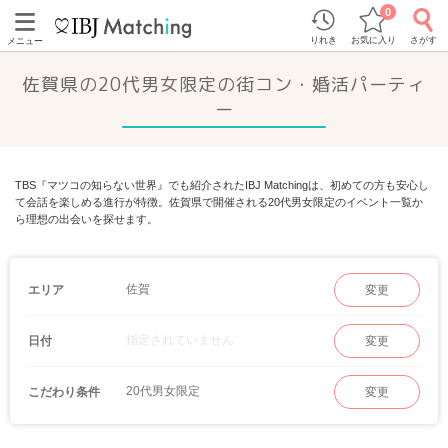
0
りれき
お気に入り
さがす
メニュー
佐賀県の20代男女限定の街コン・婚活パーティ
ー
TBS『マツコの知らない世界』でも紹介されたIBJ Matchingは、初めての方も安心し
て会話を楽しめる進行が特徴。佐賀県で開催される20代男女限定のイベント一覧か
ら理想の出会いを探せます。
佐賀
エリア
変更
指定されていません
日付
変更
20代男女限定
こだわり条件
変更