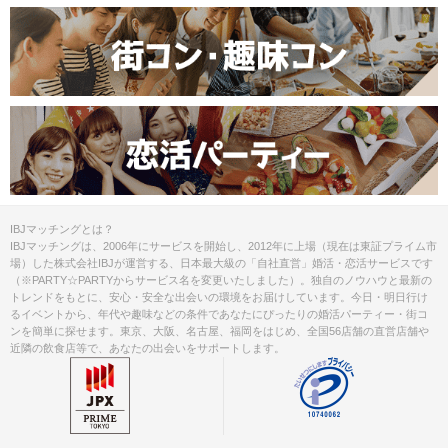
IBJマッチングとは？
IBJマッチングは、2006年にサービスを開始し、2012年に上場（現在は東証プライム市
場）した株式会社IBJが運営する、日本最大級の「自社直営」婚活・恋活サービスです
（※PARTY☆PARTYからサービス名を変更いたしました）。独自のノウハウと最新の
トレンドをもとに、安心・安全な出会いの環境をお届けしています。今日・明日行け
るイベントから、年代や趣味などの条件であなたにぴったりの婚活パーティー・街コ
ンを簡単に探せます。東京、大阪、名古屋、福岡をはじめ、全国56店舗の直営店舗や
近隣の飲食店等で、あなたの出会いをサポートします。