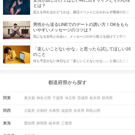
女性が話しかけてほしい時に出すサインとその心理
とは？
恋人を作れるかどうかは、婚活イベントにかかわらず職場や飲み
会の場で女性が話しかけて欲しい時に出すサインに、早く気づい
てアプローチできるかにも左右されます。 これから恋人作りを本
男性から送るLINEでのデートの誘い方！OKをもら
格的に始めようとしている方は、女性が異性を求めて出すサイン
いやすいメッセージのコツは？
をしっかりと理解し、正しい行動に移せるかどうかが重要。 この
気になる女性と出会い、メッセージのやり取りを続けてく中で
記事では、女性が話しかけて欲しい時に出すサインとその心理を
「この人いいな」と感じたら、次はデートに誘いたくなるもの。
詳しく解説した後、婚活イベントで実際にサインを受け取った場
しかし、中には「どう誘ったらいいの？」とお困りの男性もいら
合にどのような行動に繋げるべきかをご紹介していきます。
「楽しいことないかな」と思ったら試してほしい16
っしゃるのではないでしょうか。 そこで今回は、男性から女性へ
のこと
送るLINEでのデートの誘い方のコツをご紹介します。例文も混じ
何も予定がない休日など「楽しいことないかな…」と感じたこと
えながら解説するので、ぜひ参考にしてください。
がある人もいるのでは？ 日常が退屈に感じるなら、いますぐ楽し
いことを始めましょう！ いますぐ楽しい気分になれる対処法か
ら、恋愛・自分磨き・趣味などジャンル別の楽しいことまで、16
の楽しいことアイデアを集めました♪ いままさに楽しいことを探し
都道府県から探す
ている方は必見です。
関東
東京都
神奈川県
千葉県
埼玉県
茨城県
栃木県
群馬県
関西
大阪府
京都府
兵庫県
滋賀県
奈良県
和歌山県
東海
愛知県
静岡県
岐阜県
三重県