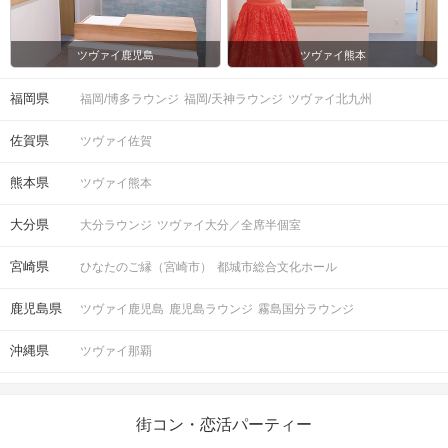
ツヴァイ鹿児島
ツヴァイ熊本
福岡県
福岡/博多ラウンジ
福岡/天神ラウンジ
ツヴァイ北九州
佐賀県
ツヴァイ佐賀
熊本県
ツヴァイ熊本
大分県
大分ラウンジ
ツヴァイ大分／全席半個室
宮崎県
ひなたのご縁（宮崎市）
都城市総合文化ホール
鹿児島県
ツヴァイ鹿児島
鹿児島ラウンジ
霧島国分ラウンジ
沖縄県
ツヴァイ那覇
街コン・恋活パーティー