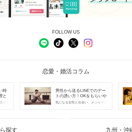
FOLLOW US
恋愛・婚活コラム
い時
男性から送るLINEでのデー
理と
トの誘い方！OKをもらいや
すいメッセージのコツは？
活イベ
気になる女性と出会い、メッセージ
会の場
のやり取りを続けてく中で「この人
に出す
いいな」と感じたら、次はデートに
ローチ
誘いたくなるもの。 しかし、中に
 これ
は「どう誘ったらいいの？」とお困
ようと
りの男性もいらっしゃるのではない
ら探す
九州・沖