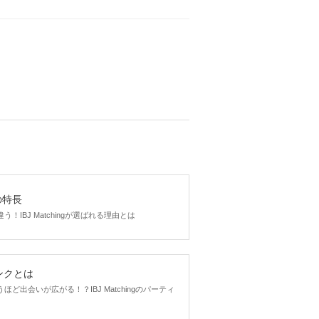
gの特長
！IBJ Matchingが選ばれる理由とは
ンクとは
ど出会いが広がる！？IBJ Matchingのパーティ