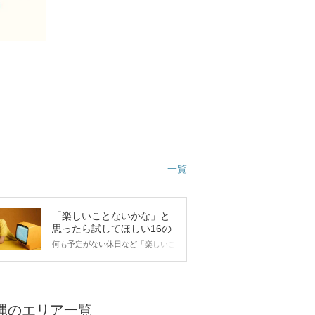
一覧
「楽しいことないかな」と
思ったら試してほしい16の
こと
何も予定がない休日など「楽しいこ
とないかな…」と感じたことがある
人もいるのでは？ 日常が退屈に感
じるなら、いますぐ楽しいことを始
めましょう！ いますぐ楽しい気分
になれる対処法から、恋愛・自分磨
縄のエリア一覧