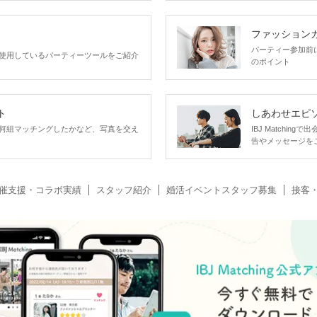
ファッション
パーティー参加前
使用しているパーティーツールをご紹介
のポイント
ト
しあわせエピ
何組マッチングしたかなど、写真を交え
IBJ Matchi
告やメッセージを
催支援・コラボ実績
スタッフ紹介
婚活イベントスタッフ募集
接客