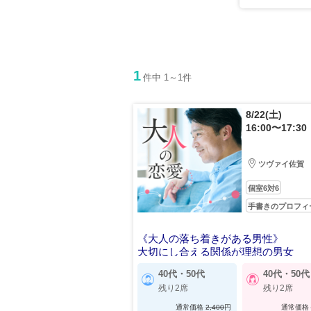
1
件中 1～1件
8/22(土)
16:00〜17:30
ツヴァイ佐賀
個室6対6
手書きのプロフィ
《大人の落ち着きがある男性》
大切にし合える関係が理想の男女
40代・50代
40代・50代
残り2席
残り2席
通常価格
2,400
円
通常価格