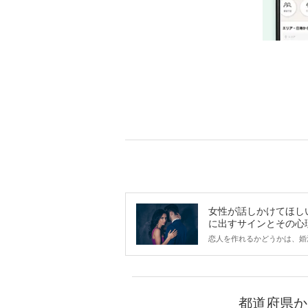
女性が話しかけてほし
に出すサインとその心
は？
恋人を作れるかどうかは、婚
ントにかかわらず職場や飲み
で女性が話しかけて欲しい時
サインに、早く気づいてアプ
できるかにも左右されます。
から恋人作りを本格的に始め
都道府県か