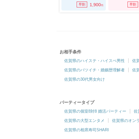
1,900
早割
早割
円
お相手条件
佐賀県のハイステ・ハイスぺ男性
佐
佐賀県のバツイチ・婚姻歴理解者
佐
佐賀県の30代男女向け
パーティータイプ
佐賀県の個室8対8 婚活パーティー
佐
佐賀県の大型エンタメ
佐賀県のオン
佐賀県の相席寿司SHARI