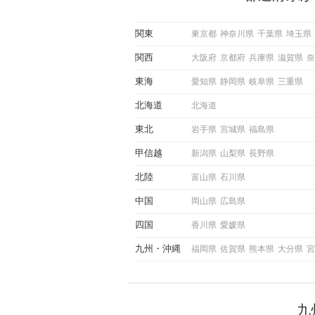
している方は、女性が異性を
出すサインをしっかりと理解
しい行動に移せるかどうかが
関東
東京都
神奈川県
千葉県
埼玉県
この記事では、女性が話しか
しい時に出すサインとその心
関西
大阪府
京都府
兵庫県
滋賀県
奈
しく解説した後、婚活イベン
際にサインを受け取った場合
東海
愛知県
静岡県
岐阜県
三重県
ような行動に繋げるべきかを
していきます。
北海道
北海道
東北
岩手県
宮城県
福島県
甲信越
新潟県
山梨県
長野県
北陸
富山県
石川県
中国
岡山県
広島県
四国
香川県
愛媛県
九州
沖縄
福岡県
佐賀県
熊本県
大分県
宮
九