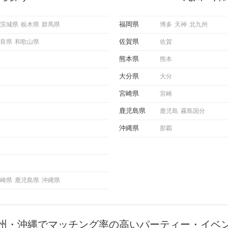
求めて
でしょうか。 そこで今回は、男性
し、正
から女性へ送るLINEでのデートの
重要。
誘い方のコツをご紹介します。例文
福岡県
茨城県
栃木県
群馬県
博多
天神
北九州
けて欲
も混じえながら解説するので、ぜひ
理を詳
参考にしてください。
佐賀県
良県
和歌山県
佐賀
トで実
にどの
熊本県
熊本
ご紹介
大分県
大分
宮崎県
宮崎
鹿児島県
鹿児島
霧島国分
沖縄県
那覇
崎県
鹿児島県
沖縄県
州・沖縄でマッチング率の高いパーティー・イベ